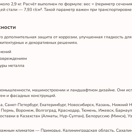
оло 2,9 кг. Расчёт выполнен по формуле: вес = (периметр сечения
ей стали — 7,93 г/см³. Такой параметр важен при транспортировке
хности
о дополнительная защита от коррозии, улучшенная гладкость для 
рхитектурных и декоративных решениях.
знений
повреждениям
туры металла
промышленности, машиностроении и ландшафтном дизайне. Они ис
тем и фасадных конструкций.
а, Санкт-Петербург, Екатеринбург, Новосибирск, Казань, Нижний Н
 Пермь, Воронеж, Волгоград, Краснодар, Тюмень, Ижевск, Барнаул,
ставки в Казахстан (Алматы, Нур-Султан), Белоруссию (Минск), Уз
влажным климатом — Приморье, Калининградская область, Сахалин