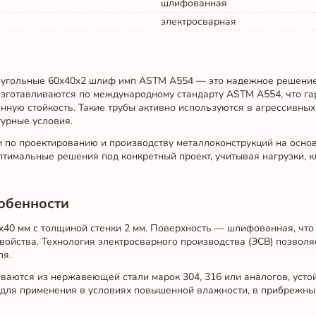
шлифованная
электросварная
угольные 60x40x2 шлиф имп ASTM A554 — это надежное решени
зготавливаются по международному стандарту ASTM A554, что га
нную стойкость. Такие трубы активно используются в агрессивных
урные условия.
ги по проектированию и производству металлоконструкций на осн
имальные решения под конкретный проект, учитывая нагрузки, к
собенности
40 мм с толщиной стенки 2 мм. Поверхность — шлифованная, что
ойства. Технология электросварного производства (ЭСВ) позволя
ля.
ваются из нержавеющей стали марок 304, 316 или аналогов, усто
 для применения в условиях повышенной влажности, в прибрежных