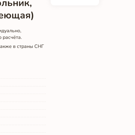
ольник,
веющая)
идуально,
о расчёта.
 также в страны СНГ