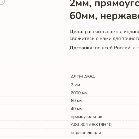
2мм, прямоуг
60мм, нержа
Цена:
рассчитывается индив
свяжитесь с нами для точног
Доставка:
по всей России, а
ASTM A554
2
мм
6000
мм
60
мм
40
мм
прямоугольник
AISI 304 (08Х18Н10)
нержавеющая