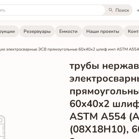
Поиск
рукции
Резервуары
Емкости
Наши проекты
Конт
ие электросварные ЭСВ прямоугольные 60x40x2 шлиф имп ASTM A55
трубы нержа
электросварн
прямоугольн
60x40x2 шли
ASTM A554 (A
(08Х18Н10), 