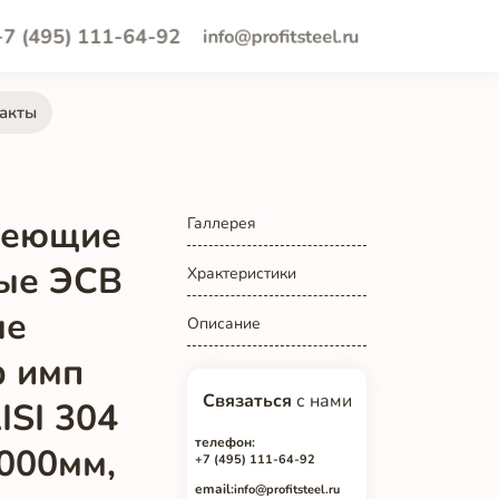
+7 (495) 111-64-92
info@profitsteel.ru
акты
4
веющие
Галлерея
ые ЭСВ
Храктеристики
ые
Описание
ф имп
Связаться
с нами
ISI 304
телефон:
6000мм,
+7 (495) 111-64-92
email:
info@profitsteel.ru