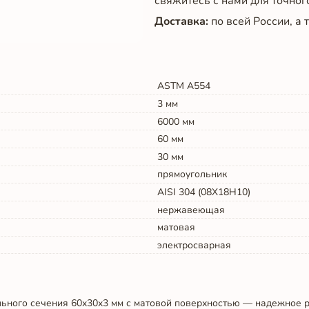
свяжитесь с нами для точног
Доставка:
по всей России, а
ASTM A554
3
мм
6000
мм
60
мм
30
мм
прямоугольник
AISI 304 (08Х18Н10)
нержавеющая
матовая
электросварная
ного сечения 60x30x3 мм с матовой поверхностью — надежное 