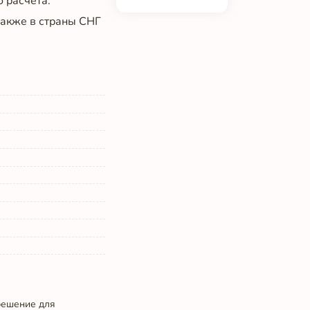
о расчёта.
 также в страны СНГ
решение для