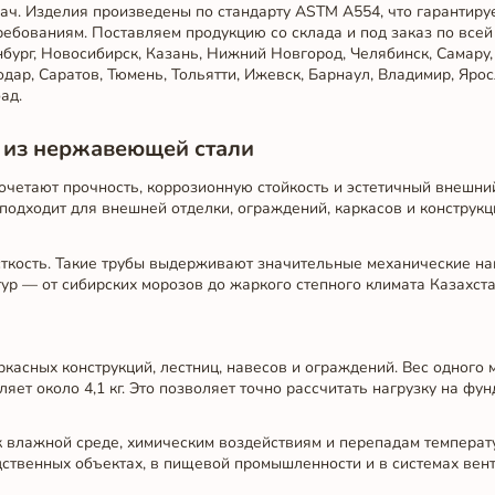
ч. Изделия произведены по стандарту ASTM A554, что гарантиру
ебованиям. Поставляем продукцию со склада и под заказ по всей
бург, Новосибирск, Казань, Нижний Новгород, Челябинск, Самару,
одар, Саратов, Тюмень, Тольятти, Ижевск, Барнаул, Владимир, Ярос
ад.
 из нержавеющей стали
четают прочность, коррозионную стойкость и эстетичный внешни
подходит для внешней отделки, ограждений, каркасов и конструкци
ткость. Такие трубы выдерживают значительные механические наг
р — от сибирских морозов до жаркого степного климата Казахста
асных конструкций, лестниц, навесов и ограждений. Вес одного 
яет около 4,1 кг. Это позволяет точно рассчитать нагрузку на фу
 к влажной среде, химическим воздействиям и перепадам температ
дственных объектах, в пищевой промышленности и в системах вен