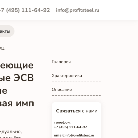
+7 (495) 111-64-92
info@profitsteel.ru
акты
554
веющие
Галлерея
ые ЭСВ
Храктеристики
ые
Описание
вая имп
Связаться
с нами
телефон:
+7 (495) 111-64-92
идуально,
email:
info@profitsteel.ru