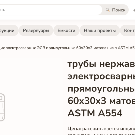
Поиск
рукции
Резервуары
Емкости
Наши проекты
Конт
ие электросварные ЭСВ прямоугольные 60x30x3 матовая имп ASTM A
трубы нержа
электросварн
прямоугольн
60x30x3 мато
ASTM A554
Цена:
рассчитывается индив