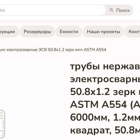
Поиск
рукции
Резервуары
Емкости
Наши проекты
Конт
ие электросварные ЭСВ 50.8x1.2 зерк имп ASTM A554
трубы нержа
электросварн
50.8x1.2 зерк
ASTM A554 (AI
6000мм, 1.2мм
квадрат, 50.8