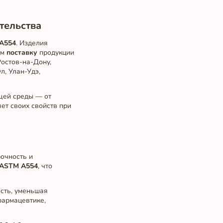
тельства
A554
. Изделия
ем
поставку
продукции
Ростов-на-Дону,
л, Улан-Удэ,
щей среды — от
ет своих свойств при
очность и
ASTM A554
, что
ость, уменьшая
фармацевтике,