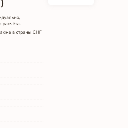
)
идуально,
о расчёта.
 также в страны СНГ