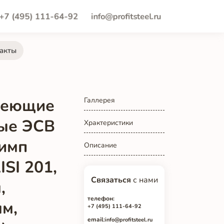
+7 (495) 111-64-92
info@profitsteel.ru
акты
веющие
Галлерея
ые ЭСВ
Храктеристики
 имп
Описание
SI 201,
Связаться
с нами
,
телефон:
мм,
+7 (495) 111-64-92
email:
info@profitsteel.ru