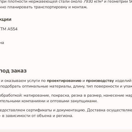
при плотности нержавеющей стали около 7930 кг/м³ и геометрии 50
очно планировать транспортировку и монтаж.
кции
STM A554
на
под заказ
 и оказываем услуги по
проектированию
и
производству
изделий
одобрать оптимальные материалы, длину, тип поверхности и упак
бработкой: матирование, покраска, резка в размер, нанесение ма
ительными компаниями и оптовыми закупщиками.
редоставляем сертификаты и документацию. Доставка осуществля
в зависимости от объема и региона.