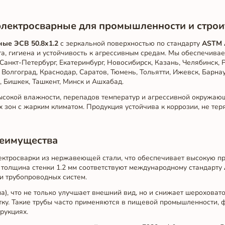
ектросварные для промышленности и строи
ые ЭСВ 50.8x1.2
с зеркальной поверхностью по стандарту
ASTM 
та, гигиена и устойчивость к агрессивным средам. Мы обеспечива
Санкт-Петербург, Екатеринбург, Новосибирск, Казань, Челябинск, 
 Волгоград, Краснодар, Саратов, Тюмень, Тольятти, Ижевск, Барнау
, Бишкек, Ташкент, Минск и Ашхабад.
высокой влажности, перепадов температур и агрессивной окружаю
зон с жарким климатом. Продукция устойчива к коррозии, не теря
реимущества
ектросварки из нержавеющей стали, что обеспечивает высокую пр
и толщина стенки 1.2 мм соответствуют международному стандарту
и трубопроводных систем.
а), что не только улучшает внешний вид, но и снижает шероховат
тку. Такие трубы часто применяются в пищевой промышленности, 
рукциях.