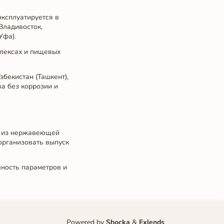
эксплуатируется в
Владивосток,
Уфа).
плексах и пищевых
збекистан (Ташкент),
а без коррозии и
 из нержавеющей
организовать выпуск
чность параметров и
Powered by
Shocka
&
Exlends