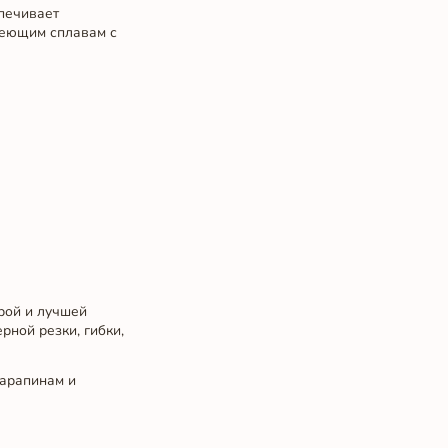
спечивает
веющим сплавам с
рой и лучшей
рной резки, гибки,
царапинам и