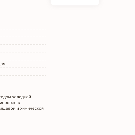
щая
тодом холодной
чивостью к
пищевой и химической