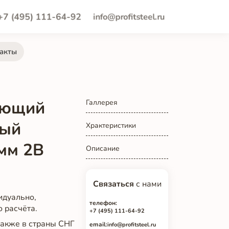
+7 (495) 111-64-92
info@profitsteel.ru
акты
еющий
Галлерея
ный
Храктеристики
мм 2B
Описание
Связаться
с нами
идуально,
телефон:
о расчёта.
+7 (495) 111-64-92
 также в страны СНГ
email:
info@profitsteel.ru