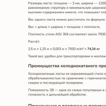
Размеры листа: толщина — 3 мм, ширина — 1250 
равномерную структуру и минимальную шерохова
высоким содержанием никеля, что повышает пла
Вес одного листа можно рассчитать по формуле:
Вес = длина × ширина × толщина × плотность
Плотность стали AISI 304 составляет около 7930 
Расчёт:
2,5 м × 1,25 м × 0,003 м × 7930 кг/м³ ≈
74,34 кг
Такой вес удобен для транспортировки и монтажа
Преимущества холоднокатаного про
Холоднокатаные листы из нержавеющей стали о
обрабатываемостью по сравнению с горячекатаны
сварки и последующей полировки.
Поверхность 2B — одна из самых популярных в п
готовность к дальнейшей обработке.
Применение в различных региона