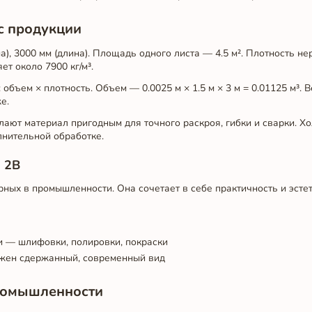
с продукции
на), 3000 мм (длина). Площадь одного листа — 4.5 м². Плотность 
ет около 7900 кг/м³.
бъем × плотность. Объем — 0.0025 м × 1.5 м × 3 м = 0.01125 м³. Ве
е.
лают материал пригодным для точного раскроя, гибки и сварки. Х
лнительной обработке.
 2B
ных в промышленности. Она сочетает в себе практичность и эстет
 — шлифовки, полировки, покраски
ужен сдержанный, современный вид
промышленности