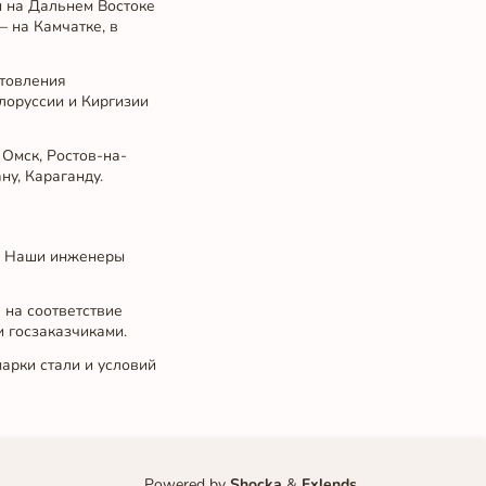
 и на Дальнем Востоке
 на Камчатке, в
отовления
елоруссии и Киргизии
 Омск, Ростов-на-
ну, Караганду.
и. Наши инженеры
 на соответствие
 госзаказчиками.
арки стали и условий
Powered by
Shocka
&
Exlends