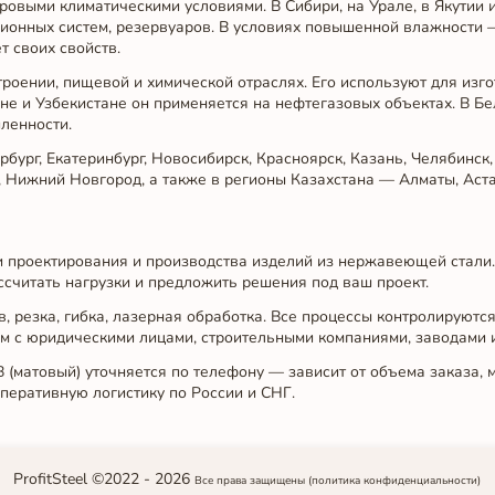
уровыми климатическими условиями. В Сибири, на Урале, в Якутии
ционных систем, резервуаров. В условиях повышенной влажности —
 своих свойств.
роении, пищевой и химической отраслях. Его используют для изг
ане и Узбекистане он применяется на нефтегазовых объектах. В Б
ленности.
ург, Екатеринбург, Новосибирск, Красноярск, Казань, Челябинск,
, Нижний Новгород, а также в регионы Казахстана — Алматы, Аста
ги проектирования и производства изделий из нержавеющей стал
ссчитать нагрузки и предложить решения под ваш проект.
 резка, гибка, лазерная обработка. Все процессы контролируются
 с юридическими лицами, строительными компаниями, заводами и
 (матовый) уточняется по телефону — зависит от объема заказа, м
оперативную логистику по России и СНГ.
ProfitSteel ©2022 -
2026
Все права защищены
(политика конфиденциальности)