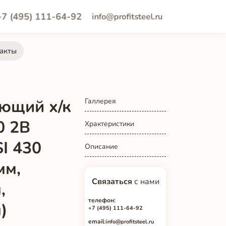
+7 (495) 111-64-92
info@profitsteel.ru
акты
ющий х/к
Галлерея
0 2B
Храктеристики
SI 430
Описание
мм,
Связаться
с нами
,
телефон:
)
+7 (495) 111-64-92
email:
info@profitsteel.ru