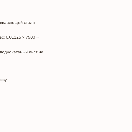
нержавеющей стали
с: 0.01125 × 7900 ≈
олоднокатаный лист не
ику.