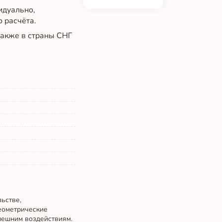
идуально,
о расчёта.
 также в страны СНГ
ьстве,
еометрические
нешним воздействиям.