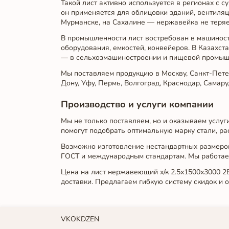
Такой лист активно используется в регионах с с
он применяется для облицовки зданий, вентиля
Мурманске, на Сахалине — нержавейка не теряет
В промышленности лист востребован в машиност
оборудования, емкостей, конвейеров. В Казахст
— в сельхозмашиностроении и пищевой промыш
Мы поставляем продукцию в Москву, Санкт-Петерб
Дону, Уфу, Пермь, Волгоград, Краснодар, Самару
Производство и услуги компании
Мы не только поставляем, но и оказываем услу
помогут подобрать оптимальную марку стали, ра
Возможно изготовление нестандартных размеров,
ГОСТ и международным стандартам. Мы работаем
Цена на лист нержавеющий х/к 2.5х1500х3000 2B
доставки. Предлагаем гибкую систему скидок и 
VK
OK
DZEN