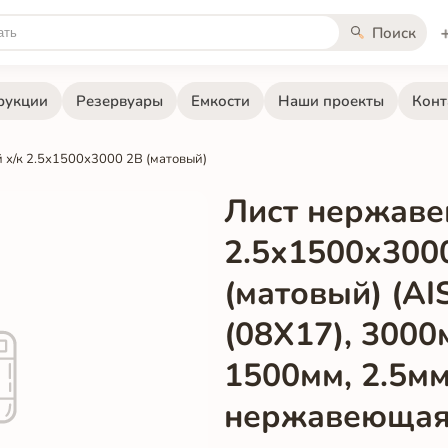
Поиск
рукции
Резервуары
Емкости
Наши проекты
Конт
х/к 2.5х1500х3000 2B (матовый)
Лист нержаве
2.5х1500х300
(матовый) (AI
(08Х17), 3000
1500мм, 2.5мм
нержавеющая