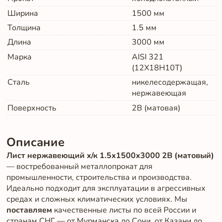
Ширина
1500
мм
Толщина
1.5
мм
Длина
3000
мм
Марка
AISI 321
(12Х18Н10Т)
Сталь
никелесодержащая,
нержавеющая
Поверхность
2B (матовая)
Описание
Лист нержавеющий х/к 1.5х1500х3000 2B (матовый)
— востребованный металлопрокат для
промышленности, строительства и производства.
Идеально подходит для эксплуатации в агрессивных
средах и сложных климатических условиях. Мы
поставляем
качественные листы по всей России и
странам СНГ — от Мурманска до Сочи, от Казани до