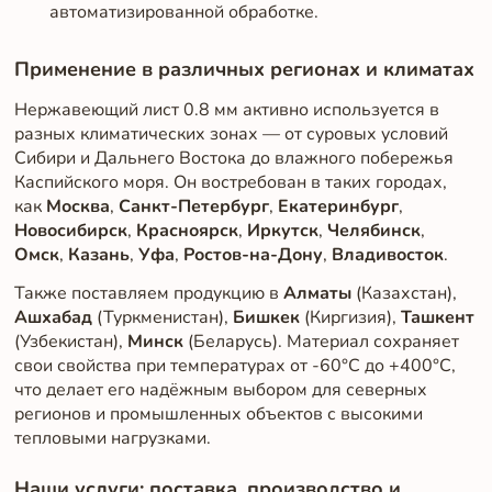
автоматизированной обработке.
Применение в различных регионах и климатах
Нержавеющий лист 0.8 мм активно используется в
разных климатических зонах — от суровых условий
Сибири и Дальнего Востока до влажного побережья
Каспийского моря. Он востребован в таких городах,
как
Москва
,
Санкт-Петербург
,
Екатеринбург
,
Новосибирск
,
Красноярск
,
Иркутск
,
Челябинск
,
Омск
,
Казань
,
Уфа
,
Ростов-на-Дону
,
Владивосток
.
Также поставляем продукцию в
Алматы
(Казахстан),
Ашхабад
(Туркменистан),
Бишкек
(Киргизия),
Ташкент
(Узбекистан),
Минск
(Беларусь). Материал сохраняет
свои свойства при температурах от -60°C до +400°C,
что делает его надёжным выбором для северных
регионов и промышленных объектов с высокими
тепловыми нагрузками.
Наши услуги: поставка, производство и