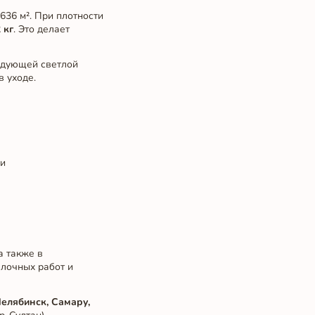
636 м². При плотности
 кг
. Это делает
ледующей светлой
в уходе.
ии
а также в
елочных работ и
Челябинск, Самару,