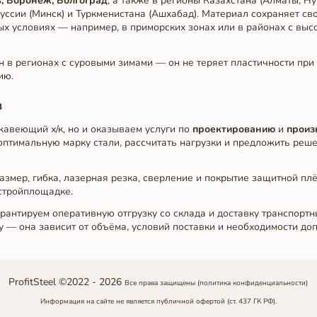
ь, Воронеж, Волгоград
, а также в регионы Казахстана (Алматы, Ну
руссии (Минск) и Туркменистана (Ашхабад). Материал сохраняет сво
ных условиях — например, в приморских зонах или в районах с вы
 в регионах с суровыми зимами — он не теряет пластичности при
ию.
в
жавеющий х/к, но и оказываем услуги по
проектированию
и
произ
оптимальную марку стали, рассчитать нагрузки и предложить реше
змер, гибка, лазерная резка, сверление и покрытие защитной плё
 стройплощадке.
рантируем оперативную отгрузку со склада и доставку транспорт
у — она зависит от объёма, условий поставки и необходимости доп
ProfitSteel ©2022 -
2026
Все права защищены
(политика конфиденциальности)
Информация на сайте не является публичной офертой (ст. 437 ГК РФ).