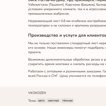
Омск, Ростов-на-Дону, Уфу, Красноярск, Перм
Узбекистана (Ташкент), Киргизии (Бишкек), Бело
условиях умеренного климата, так и в агрессив
промышленных выбросов.
Нержавеющий лист 0.8 мм особенно востребован
температурах и не склонен к хрупкому разрушен
Производство и услуги для клиенто
Мы не только поставляем стандартный лист нер
его основе. Наши инженеры помогут подобрать 
проекта.
Возможны дополнительные обработки: резка в ра
сократить время монтажа и снизить расходы на
Работаем с оптовыми и розничными заказами. Га
всей России и СНГ. Цена уточняется по телефон
VK
OK
DZEN
Тема:
авто
светлая
тёмная