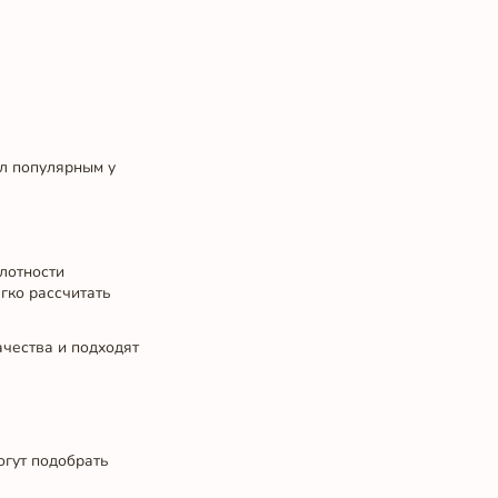
ал популярным у
лотности
егко рассчитать
ачества и подходят
огут подобрать