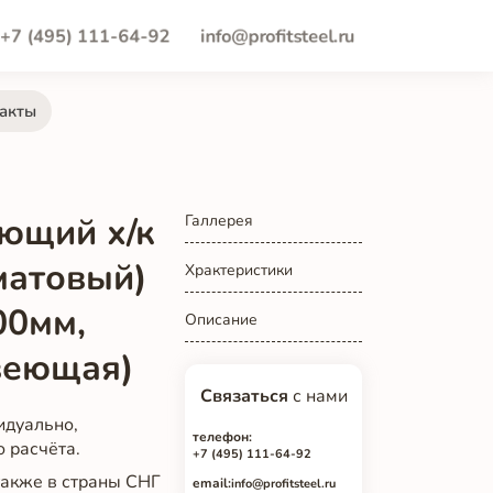
+7 (495) 111-64-92
info@profitsteel.ru
акты
ющий х/к
Галлерея
матовый)
Храктеристики
00мм,
Описание
веющая)
Связаться
с нами
идуально,
телефон:
о расчёта.
+7 (495) 111-64-92
 также в страны СНГ
email:
info@profitsteel.ru