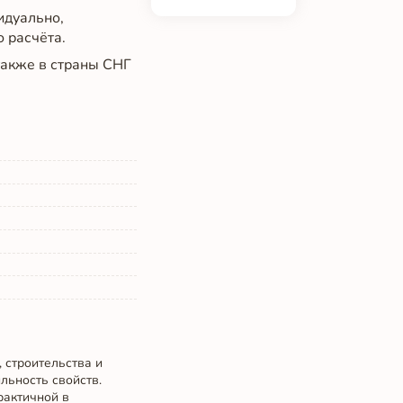
идуально,
о расчёта.
 также в страны СНГ
 строительства и
льность свойств.
рактичной в