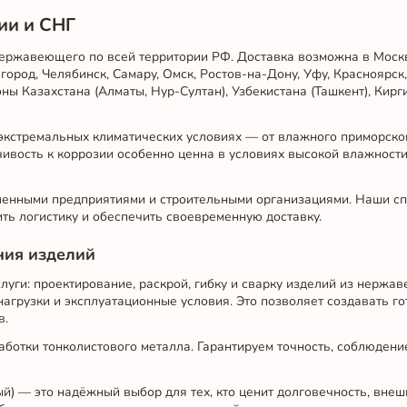
ии и СНГ
нержавеющего по всей территории РФ. Доставка возможна в Москв
город, Челябинск, Самару, Омск, Ростов-на-Дону, Уфу, Красноярск
ны Казахстана (Алматы, Нур-Султан), Узбекистана (Ташкент), Кирги
в экстремальных климатических условиях — от влажного приморск
йчивость к коррозии особенно ценна в условиях высокой влажност
енными предприятиями и строительными организациями. Наши сп
ть логистику и обеспечить своевременную доставку.
ния изделий
уги: проектирование, раскрой, гибку и сварку изделий из нержа
агрузки и эксплуатационные условия. Это позволяет создавать г
в.
ботки тонколистового металла. Гарантируем точность, соблюдени
й) — это надёжный выбор для тех, кто ценит долговечность, внеш