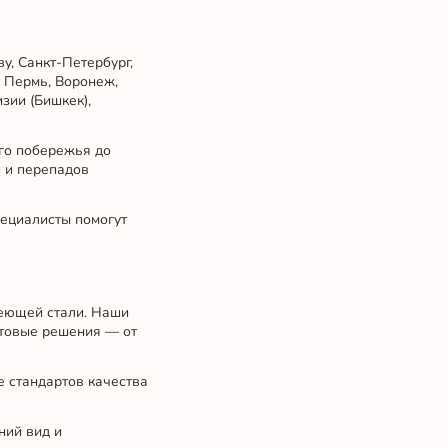
у, Санкт-Петербург,
, Пермь, Воронеж,
зии (Бишкек),
ого побережья до
и и перепадов
ециалисты помогут
веющей стали. Наши
отовые решения — от
е стандартов качества
ний вид и