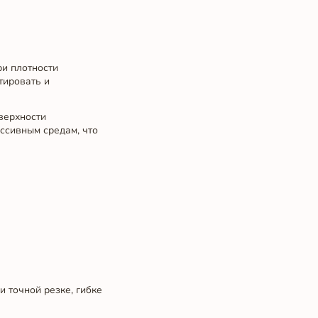
ри плотности
тировать и
верхности
ссивным средам, что
 точной резке, гибке