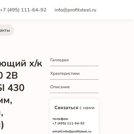
+7 (495) 111-64-92
info@profitsteel.ru
акты
ющий х/к
Галлерея
0 2B
Храктеристики
SI 430
Описание
мм,
Связаться
с нами
,
телефон:
)
+7 (495) 111-64-92
email:
info@profitsteel.ru