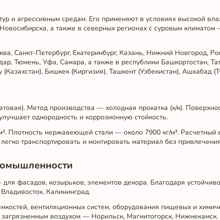
атур и агрессивным средам. Его применяют в условиях высокой вл
Новосибирска, а также в северных регионах с суровым климатом 
ва, Санкт-Петербург, Екатеринбург, Казань, Нижний Новгород, Ро
ар, Тюмень, Уфа, Самара, а также в республики Башкортостан, Тат
(Казахстан), Бишкек (Киргизия), Ташкент (Узбекистан), Ашхабад (Т
атовая). Метод производства — холодная прокатка (х/к). Поверхно
улучшает однородность и коррозионную стойкость.
². Плотность нержавеющей стали — около 7900 кг/м³. Расчетный в
ляет легко транспортировать и монтировать материал без привлечени
промышленности
 для фасадов, козырьков, элементов декора. Благодаря устойчиво
Владивосток, Калининград.
емкостей, вентиляционных систем, оборудования пищевых и химич
 загрязненным воздухом — Норильск, Магнитогорск, Нижнекамск.