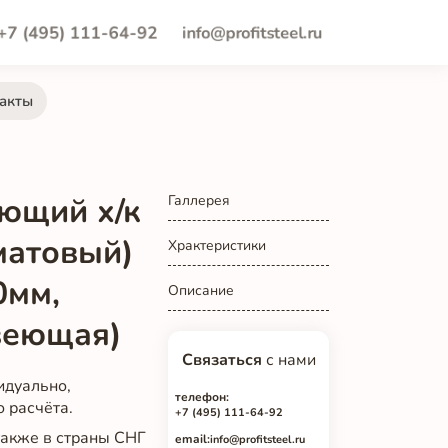
+7 (495) 111-64-92
info@profitsteel.ru
акты
ющий х/к
Галлерея
матовый)
Храктеристики
0мм,
Описание
веющая)
Связаться
с нами
идуально,
телефон:
о расчёта.
+7 (495) 111-64-92
 также в страны СНГ
email:
info@profitsteel.ru