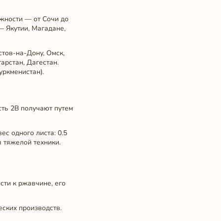
ажности — от Сочи до
— Якутии, Магадане,
стов-на-Дону, Омск,
арстан, Дагестан.
уркменистан).
сть 2B получают путем
ес одного листа: 0.5
я тяжелой техники.
сти к ржавчине, его
еских производств.