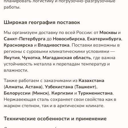
планировать логистику и погрузочно-разгрузочные
работы.
Широкая география поставок
Мы организуем доставку по всей России: от
Москвы
и
Санкт-Петербурга
до
Новосибирска
,
Екатеринбурга
,
Красноярска
и
Владивостока
. Поставки возможны в
регионы с суровыми климатическими условиями —
Якутия
,
Чукотка
,
Магаданская область
, где важна
устойчивость металла к перепадам температур и
влажности.
Также работаем с заказчиками из
Казахстана
(
Алматы
,
Астана
),
Узбекистана
(
Ташкент
),
Белоруссии
(
Минск
),
Киргизии
и
Туркменистана
.
Нержавеющая сталь сохраняет свои свойства как в
жарком степном, так и в арктическом климате.
Технические особенности и применение