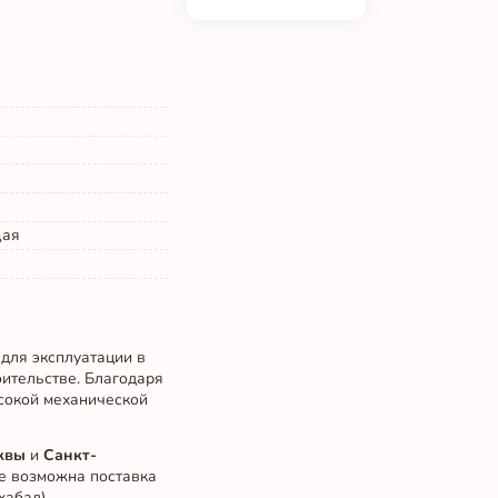
щая
для эксплуатации в
оительстве. Благодаря
ысокой механической
квы
и
Санкт-
же возможна поставка
абад).