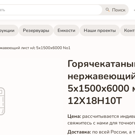
Поиск
рукции
Резервуары
Емкости
Наши проекты
Конт
ржавеющий лист н/с 5х1500х6000 No1
Горячекатаны
нержавеющий
5x1500x6000 
12Х18Н10Т
Цена:
рассчитывается индив
свяжитесь с нами для точног
Доставка:
по всей России, а