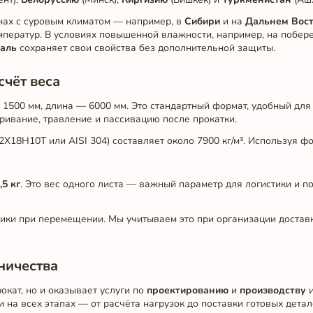
онах с суровым климатом — например, в
Сибири
и на
Дальнем Вос
емператур. В условиях повышенной влажности, например, на побе
аль
сохраняет свои свойства без дополнительной защиты.
счёт веса
1500 мм, длина — 6000 мм. Это стандартный формат, удобный для
иривание, травление и пассивацию после прокатки.
18Н10Т или AISI 304) составляет около 7900 кг/м³. Используя фо
,5 кг
. Это вес одного листа — важный параметр для логистики и п
ники при перемещении. Мы учитываем это при организации достав
ничества
кат, но и оказывает услуги по
проектированию
и
производству
и
на всех этапах — от расчёта нагрузок до поставки готовых детал