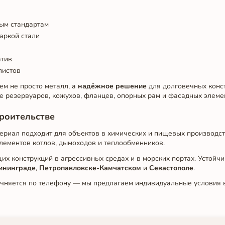
ым стандартам
аркой стали
атив
листов
м не просто металл, а
надёжное решение
для долговечных конст
 резервуаров, кожухов, фланцев, опорных рам и фасадных элеме
роительстве
ериал подходит для объектов в химических и пищевых производст
лементов котлов, дымоходов и теплообменников.
их конструкций в агрессивных средах и в морских портах. Устойчи
ининграде
,
Петропавловске-Камчатском
и
Севастополе
.
чняется по телефону — мы предлагаем индивидуальные условия в