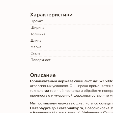
Характеристики
Прокат
Ширина
Толщина
Длина
Марка
Сталь
Поверхность
Описание
Горячекатаный нержавеющий лист н/с 5х1500х
агрессивных условиях. Он широко применяется 
технологии горячей прокатки и обработке повер
прочностью и умеренной шероховатостью, что у
Мы
поставляем
нержавеющие листы со склада и
Петербурга
до
Екатеринбурга
,
Новосибирска
,
в
Казахстан
(Алматы, Астана),
Узбекистан
(Ташк