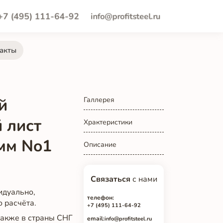
+7 (495) 111-64-92
info@profitsteel.ru
акты
й
Галлерея
 лист
Храктеристики
мм No1
Описание
Связаться
с нами
идуально,
телефон:
о расчёта.
+7 (495) 111-64-92
 также в страны СНГ
email:
info@profitsteel.ru