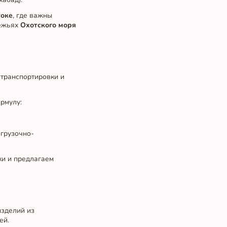
токе
, где важны
режьях
Охотского моря
 транспортировки и
рмулу:
огрузочно-
ки и предлагаем
зделий из
ей.