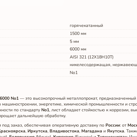
горячекатанный
1500
мм
5
мм
6000
мм
AISI 321 (12Х18Н10Т)
никелесодержащая, нержавею
No1
6000 No1
— это высокопрочный металлопрокат, предназначенный 
в машиностроении, энергетике, химической промышленности и стр
хности по стандарту
No1
, лист обладает стойкостью к коррозии, в
прощает дальнейшую обработку.
 под заказ, обеспечивая оперативную доставку по
России
: от
Мос
Красноярска
,
Иркутска
,
Владивостока
,
Магадана
и
Якутска
. Так
ент),
Белоруссию
(Минск),
Киргизию
(Бишкек) и
Туркменистан
(Ашх