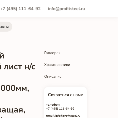
+7 (495) 111-64-92
info@profitsteel.ru
акты
й
Галлерея
лист н/с
Храктеристики
Описание
2000мм,
Связаться
с нами
телефон:
жащая,
+7 (495) 111-64-92
email:
info@profitsteel.ru