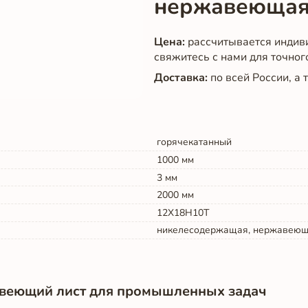
нержавеющая
Цена:
рассчитывается индив
свяжитесь с нами для точног
Доставка:
по всей России, а
горячекатанный
1000
мм
3
мм
2000
мм
12Х18Н10Т
никелесодержащая, нержавею
веющий лист для промышленных задач