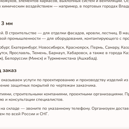
 кожухов, элементов каркасов, выхлопных систем и вентиляции. О
химическим воздействием — например, в портовых городах Влади
 3 мм
. В строительстве — для отделки фасадов, кровли, лестниц. В м
евой промышленности — для оборудования, контактирующего с про
ург, Екатеринбург, Новосибирск, Красноярск, Пермь, Самару, Каза
утск, Ярославль, Тюмень, Барнаул, Хабаровск, а также в города Ка
к), Белоруссии (Минск) и Туркменистана (Ашхабад).
 заказ
и оказываем услуги по проектированию и производству изделий и
есение защитных покрытий по чертежам заказчика.
иями, строительными компаниями, проектными организациями. П
ию и консультации специалистов.
 на складе — звоните по указанному телефону. Организуем доста
аем по всей России и СНГ.