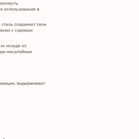
рочность,
ля использования в
сталь сохраняет свои
ионах с суровым
кг, исходя из
 при масштабных
ормации, выдерживает