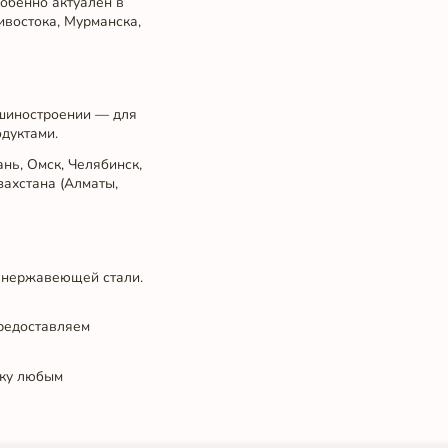
собенно актуален в
востока, Мурманска,
ашиностроении — для
дуктами.
нь, Омск, Челябинск,
захстана (Алматы,
з нержавеющей стали.
редоставляем
вку любым