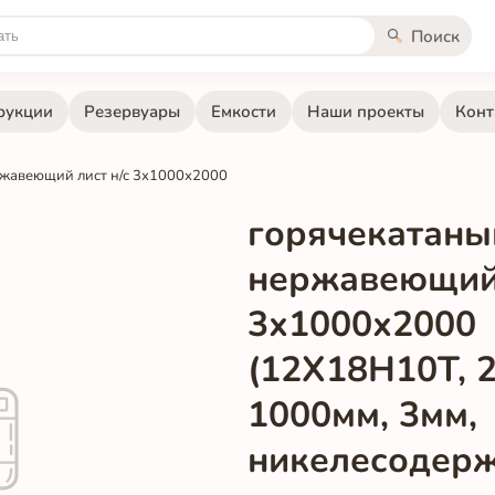
Поиск
рукции
Резервуары
Емкости
Наши проекты
Конт
ржавеющий лист н/с 3х1000х2000
горячекатаны
нержавеющий 
3х1000х2000
(12Х18Н10Т, 
1000мм, 3мм,
никелесодер