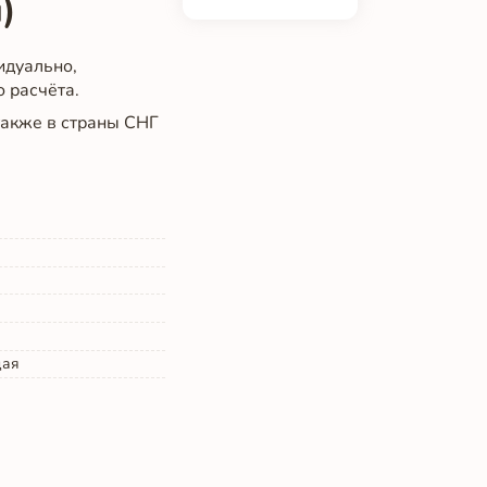
)
идуально,
о расчёта.
 также в страны СНГ
щая