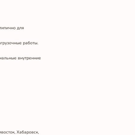
 типично для
згрузочные работы.
имальные внутренние
восток, Хабаровск,