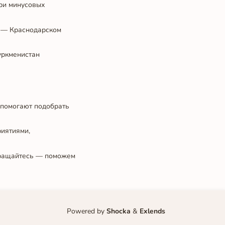
при минусовых
х — Краснодарском
Туркменистан
 помогают подобрать
риятиями,
Обращайтесь — поможем
Powered by
Shocka
&
Exlends