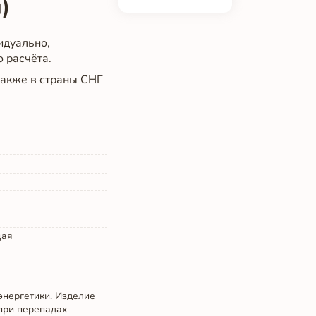
)
идуально,
о расчёта.
 также в страны СНГ
щая
энергетики. Изделие
 при перепадах