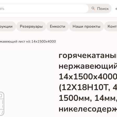
Поиск
рукции
Резервуары
Емкости
Наши проекты
Конт
ржавеющий лист н/с 14х1500х4000
горячекатаны
нержавеющий 
14х1500х400
(12Х18Н10Т, 
1500мм, 14мм
никелесодер