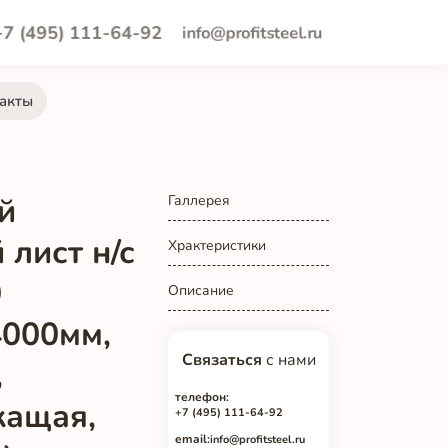
+7 (495) 111-64-92
info@profitsteel.ru
акты
й
Галлерея
лист н/с
Храктеристики
0
Описание
4000мм,
Связаться
с нами
,
телефон:
жащая,
+7 (495) 111-64-92
email:
info@profitsteel.ru