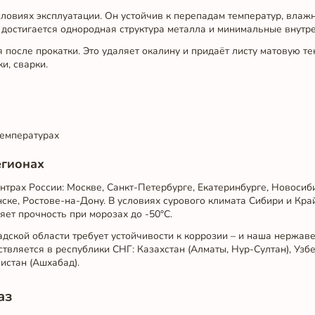
ловиях эксплуатации. Он устойчив к перепадам температур, влаж
и достигается однородная структура металла и минимальные внутр
после прокатки. Это удаляет окалину и придаёт листу матовую тек
и, сварки.
температурах
егионах
трах России: Москве, Санкт-Петербурге, Екатеринбурге, Новосиби
ке, Ростове-на-Дону. В условиях сурового климата Сибири и Край
ет прочность при морозах до -50°C.
дской области требует устойчивости к коррозии – и наша нержав
твляется в республики СНГ: Казахстан (Алматы, Нур-Султан), Узбе
истан (Ашхабад).
аз