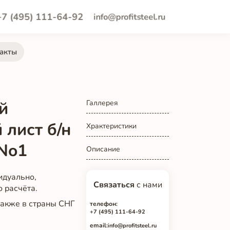
+7 (495) 111-64-92
info@profitsteel.ru
акты
й
Галлерея
лист б/н
Храктеристики
No1
Описание
идуально,
Связаться
с нами
о расчёта.
 также в страны СНГ
телефон:
+7 (495) 111-64-92
email:
info@profitsteel.ru