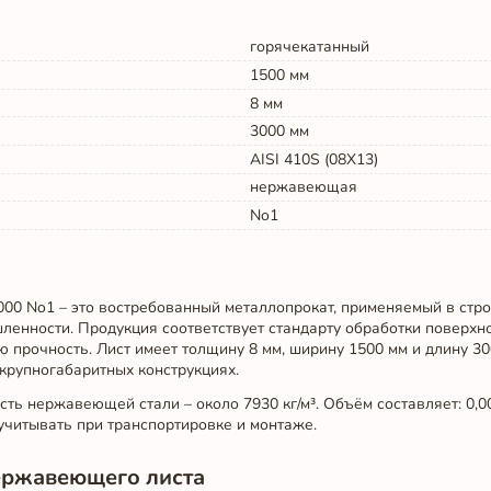
горячекатанный
1500
мм
8
мм
3000
мм
AISI 410S (08Х13)
нержавеющая
No1
00 No1 – это востребованный металлопрокат, применяемый в стро
енности. Продукция соответствует стандарту обработки поверхно
ю прочность. Лист имеет толщину 8 мм, ширину 1500 мм и длину 30
крупногабаритных конструкциях.
ть нержавеющей стали – около 7930 кг/м³. Объём составляет: 0,008 
 учитывать при транспортировке и монтаже.
ержавеющего листа