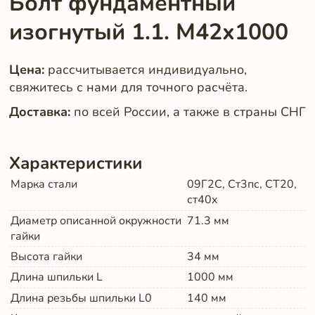
Болт фундаментный
изогнутый 1.1. М42х1000
Цена:
рассчитывается индивидуально,
свяжитесь с нами для точного расчёта.
Доставка:
по всей России, а также в страны СНГ
Характеристики
Марка стали
09Г2С, Ст3пс, СТ20,
ст40х
Диаметр описанной окружности
71.3
мм
гайки
Высота гайки
34
мм
Длина шпильки L
1000
мм
Длина резьбы шпильки L0
140
мм