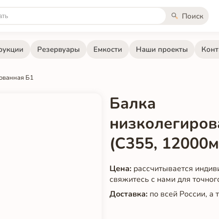
Поиск
рукции
Резервуары
Емкости
Наши проекты
Конт
ованная Б1
Балка
низколегиров
(С355, 12000м
Цена:
рассчитывается индив
свяжитесь с нами для точног
Доставка:
по всей России, а