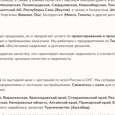
Севера, а также в южных областях с высокой температурой и уль
Московская, Ленинградская, Свердловская, Новосибирская, Том
котский АО, Республика Саха (Якутия)
, а также в Казахстане (
Ал
, Киргизии (
Бишкек, Ош
), Белоруссии (
Минск, Гомель
) и других рег
ую продукцию, но и предлагает услуги по
проектированию и прои
ам и требованиям заказчика. Мы работаем с предприятиями из
Тю
тей
, обеспечивая надежные и долговечные решения.
ндартам качества, что гарантирует высокую надежность и соответ
ионалов, ценящих качество и надежность.
1
по выгодной цене с доставкой по всей России и СНГ. Мы сотруд
едприятиями и частными застройщиками.
Свяжитесь с нами
для у
ия.
я, Воронежская, Краснодарский край, Ставропольский край, Рес
кая, Кемеровская область, Алтайский край, Приморский край, 
жнего зарубежья, включая
Туркменистан (Ашхабад)
.