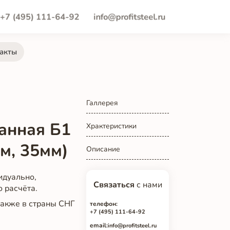
+7 (495) 111-64-92
info@profitsteel.ru
акты
Галлерея
анная Б1
Храктеристики
м, 35мм)
Описание
идуально,
Связаться
с нами
о расчёта.
 также в страны СНГ
телефон:
+7 (495) 111-64-92
email:
info@profitsteel.ru