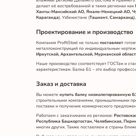
влажные регионы Дальнего Востока и Крайнего 
делает её востребованной в таких регионах как
Ханты-Мансийский АО, Ямало-Ненецкий АО, Чу
Караганда
), Узбекистане (
Ташкент, Самарканд
)
Проектирование и производство
Компания ProfitSteel не только
поставляет
готов
металлоконструкций по индивидуальным чертеж
Иркутской, Архангельской, Мурманской облас
Наше производство соответствует ГОСТам и ста
характеристикам. Балка Б1 – это выбор професс
Заказ и доставка
Вы можете
купить балку низколегированную Б
строительными компаниями, промышленными пр
поставки и получения коммерческого предложен
Работаем с заказчиками из регионов:
Ростовска
Республика Башкортостан, Челябинская, Пермс
многих других. Также поставляем в страны бли