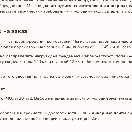
ключевой элемент крепления металлоконструкций, обеспечивающ
 оборудования. Мы специализируемся на
изготовлении анкерных п
тветствие техническим требованиям и условиям эксплуатации в лю
 на заказ
л — от проектирования до поставки. Мы изготавливаем
сварные 
людая параметры: шаг резьбы 6 мм, диаметр d1 — 145 мм, высота
о распределять нагрузку на фундамент. Ребра жесткости толщин
тулка диаметром 140 мм и высотой 120 мм обеспечивает точное п
лает его удобным для транспортировки и установки без привлечен
ам
,
ст40Х
,
ст20
,
ст3
. Выбор материала зависит от условий эксплуата
ебования к прочности и долговечности. Наши
анкерные плиты
пр
сырья до финальной проверки геометрии и резьбы.