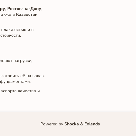
ру
,
Ростов-на-Дону
,
 также в
Казахстан
й влажностью и в
стойкости.
вают нагрузки,
готовить её на заказ.
 фундаментами.
аспорта качества и
Powered by
Shocka
&
Exlends