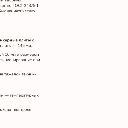
ий высокую
лит
по ГОСТ 24379.1-
бых климатических
анкерные плиты
с
 плиты — 145 мм.
ой 16 мм и размером
озиционирование при
ия тяжелой техники.
ции — температурных
оходят контроль