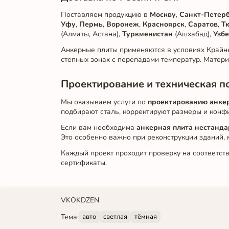
Поставляем продукцию в
Москву
,
Санкт-Петер
Уфу
,
Пермь
,
Воронеж
,
Красноярск
,
Саратов
,
Т
(Алматы, Астана),
Туркменистан
(Ашхабад),
Узбе
Анкерные плиты применяются в условиях Крайне
степных зонах с перепадами температур. Матери
Проектирование и техническая 
Мы оказываем услуги по
проектированию анке
подбирают сталь, корректируют размеры и конф
Если вам необходима
анкерная плита нестанд
Это особенно важно при реконструкции зданий,
Каждый проект проходит проверку на соответст
сертификаты.
VK
OK
DZEN
Тема:
авто
светлая
тёмная