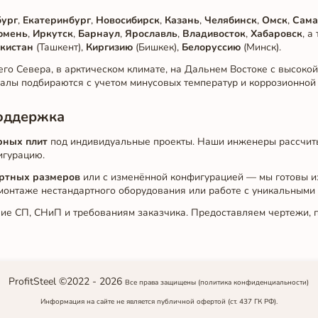
бург
,
Екатеринбург
,
Новосибирск
,
Казань
,
Челябинск
,
Омск
,
Сама
юмень
,
Иркутск
,
Барнаул
,
Ярославль
,
Владивосток
,
Хабаровск
, а
кистан
(Ташкент),
Киргизию
(Бишкек),
Белоруссию
(Минск).
го Севера, в арктическом климате, на Дальнем Востоке с высоко
алы подбираются с учетом минусовых температур и коррозионной 
поддержка
рных плит
под индивидуальные проекты. Наши инженеры рассчиты
игурацию.
артных размеров
или с изменённой конфигурацией — мы готовы из
 монтаже нестандартного оборудования или работе с уникальными
вие СП, СНиП и требованиям заказчика. Предоставляем чертежи, п
ProfitSteel ©2022 -
2026
Все права защищены
(политика конфиденциальности)
Информация на сайте не является публичной офертой (ст. 437 ГК РФ).