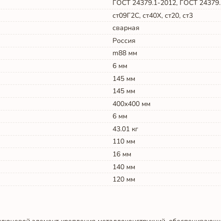
ГОСТ 24379.1-2012, ГОСТ 24379.
ст09Г2С, ст40Х, ст20, ст3
сварная
Россия
m88
мм
6
мм
145
мм
145
мм
400х400
мм
6
мм
43.01
кг
110
мм
16
мм
140
мм
120
мм