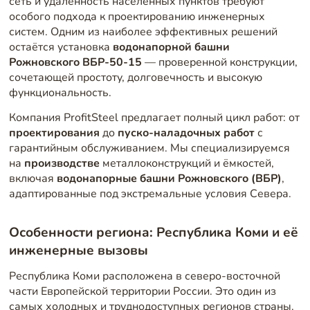
сеть и удалённость населённых пунктов требуют
особого подхода к проектированию инженерных
систем. Одним из наиболее эффективных решений
остаётся установка
водонапорной башни
Рожновского ВБР-50-15
— проверенной конструкции,
сочетающей простоту, долговечность и высокую
функциональность.
Компания ProfitSteel предлагает полный цикл работ: от
проектирования
до
пуско-наладочных работ
с
гарантийным обслуживанием. Мы специализируемся
на
производстве
металлоконструкций и ёмкостей,
включая
водонапорные башни Рожновского (ВБР)
,
адаптированные под экстремальные условия Севера.
Особенности региона: Республика Коми и её
инженерные вызовы
Республика Коми расположена в северо-восточной
части Европейской территории России. Это один из
самых холодных и труднодоступных регионов страны.