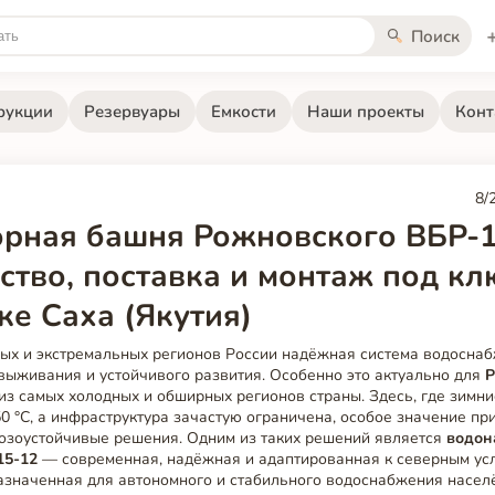
Поиск
рукции
Резервуары
Емкости
Наши проекты
Конт
8/
рная башня Рожновского ВБР-1
ство, поставка и монтаж под кл
ке Саха (Якутия)
ных и экстремальных регионов России надёжная система водосна
 выживания и устойчивого развития. Особенно это актуально для
Р
з самых холодных и обширных регионов страны. Здесь, где зимн
0 °C, а инфраструктура зачастую ограничена, особое значение пр
озоустойчивые решения. Одним из таких решений является
водон
15-12
— современная, надёжная и адаптированная к северным ус
азначенная для автономного и стабильного водоснабжения насел