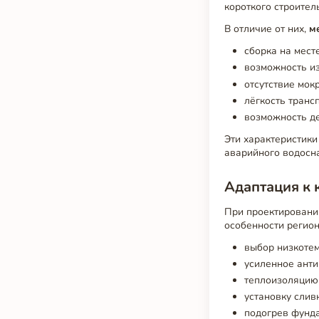
короткого строител
В отличие от них,
м
сборка на месте
возможность из
отсутствие мок
лёгкость транс
возможность де
Эти характеристик
аварийного водосн
Адаптация к 
При проектировани
особенности регио
выбор низкотем
усиленное анти
теплоизоляцию 
установку слив
подогрев фунда