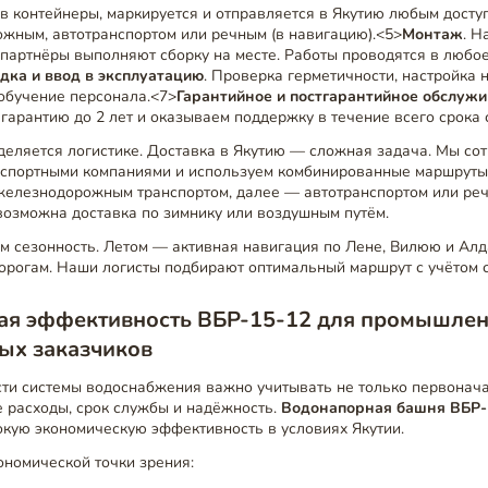
в контейнеры, маркируется и отправляется в Якутию любым дост
жным, автотранспортом или речным (в навигацию).<5>
Монтаж
. Н
партнёры выполняют сборку на месте. Работы проводятся в любое
дка и ввод в эксплуатацию
. Проверка герметичности, настройка 
обучение персонала.<7>
Гарантийное и постгарантийное обслуж
гарантию до 2 лет и оказываем поддержку в течение всего срока
еляется логистике. Доставка в Якутию — сложная задача. Мы со
спортными компаниями и используем комбинированные маршруты:
елезнодорожным транспортом, далее — автотранспортом или реч
возможна доставка по зимнику или воздушным путём.
м сезонность. Летом — активная навигация по Лене, Вилюю и Алд
дорогам. Наши логисты подбирают оптимальный маршрут с учётом 
ая эффективность ВБР-15-12 для промышле
ых заказчиков
сти системы водоснабжения важно учитывать не только первонача
 расходы, срок службы и надёжность.
Водонапорная башня ВБР-
окую экономическую эффективность в условиях Якутии.
ономической точки зрения: