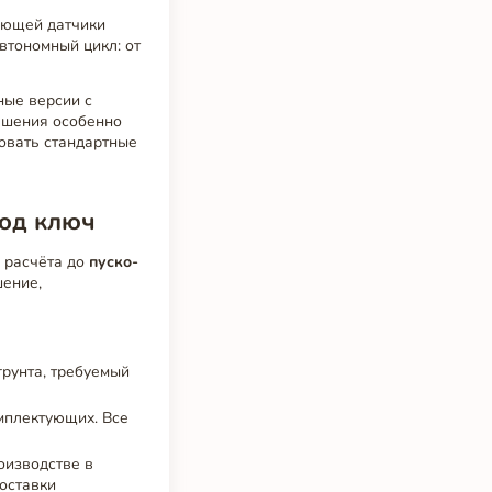
ающей датчики
втономный цикл: от
ные версии с
ешения особенно
зовать стандартные
под ключ
о расчёта до
пуско-
шение,
грунта, требуемый
омплектующих. Все
оизводстве в
поставки