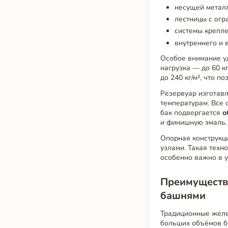
несущей металл
лестницы с ог
системы крепле
внутреннего и 
Особое внимание 
нагрузка — до 60 к
до 240 кг/м², что 
Резервуар изготавл
температурам. Все 
бак подвергается
о
и финишную эмаль. 
Опорная конструкц
узлами. Такая техн
особенно важно в у
Преимуществ
башнями
Традиционные желе
больших объёмов бе