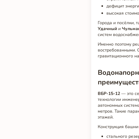
дефицит энерги
высокая стоимо
Города и посёлки, 
Удачный
и
Чульма
систем водоснабже
Именно поэтому ре
востребованными. О
гравитационного на
Водонапорн
преимущест
ВБР-15-12
— это с
технологии инжене
автономных систем
метров. Такие пара
этажей.
Конструкция башни 
стального резе