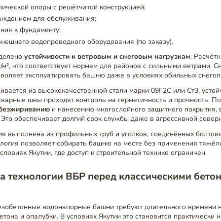
ической опоры с решётчатой конструкцией;
раждением для обслуживания;
ния к фундаменту;
внешнего водопроводного оборудования (по заказу).
уделено
устойчивости к ветровым и снеговым нагрузкам
. Расчёт
г/м², что соответствует нормам для районов с сильными ветрами. 
позволяет эксплуатировать башню даже в условиях обильных снегоп
ивается из высококачественной стали марки 09Г2С или Ст3, устой
сварные швы проходят контроль на герметичность и прочность. П
безжириванию
и нанесению многослойного защитного покрытия, 
Это обеспечивает долгий срок службы даже в агрессивной северн
ия выполнена из профильных труб и уголков, соединённых болтов
ология позволяет собирать башню на месте без применения тяжёло
словиях Якутии, где доступ к строительной технике ограничен.
а технологии ВБР перед классическими бето
зобетонные водонапорные башни требуют длительного времени н
тона и опалубки. В условиях Якутии это становится практически