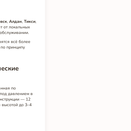
вск
,
Алдан
,
Тикси
,
ят от локальных
 обслуживании.
овятся всё более
 по принципу
ческие
анная по
 под давлением в
нструкции — 12
 высотой до 3–4