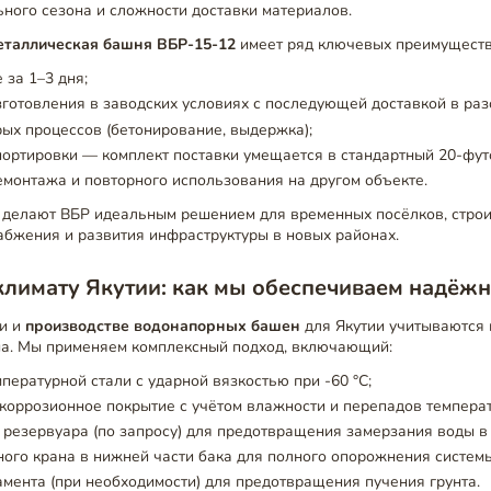
ьного сезона и сложности доставки материалов.
еталлическая башня ВБР-15-12
имеет ряд ключевых преимуществ
 за 1–3 дня;
готовления в заводских условиях с последующей доставкой в раз
рых процессов (бетонирование, выдержка);
портировки — комплект поставки умещается в стандартный 20-фут
монтажа и повторного использования на другом объекте.
и делают ВБР идеальным решением для временных посёлков, стро
абжения и развития инфраструктуры в новых районах.
климату Якутии: как мы обеспечиваем надёжн
и и
производстве водонапорных башен
для Якутии учитываются 
на. Мы применяем комплексный подход, включающий:
пературной стали с ударной вязкостью при -60 °C;
коррозионное покрытие с учётом влажности и перепадов температ
резервуара (по запросу) для предотвращения замерзания воды в
ного крана в нижней части бака для полного опорожнения системы
мента (при необходимости) для предотвращения пучения грунта.