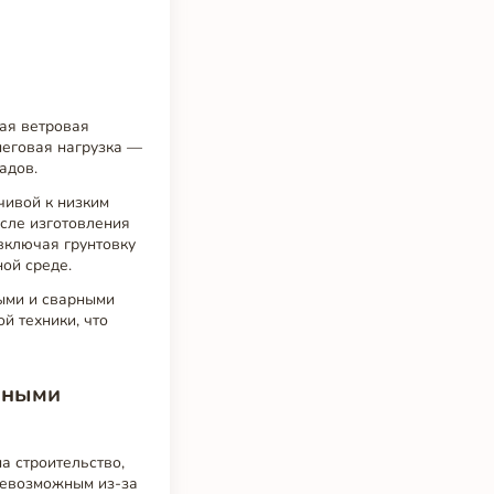
ная ветровая
Снеговая нагрузка —
адов.
чивой к низким
осле изготовления
включая грунтовку
ой среде.
ыми и сварными
й техники, что
нными
а строительство,
 невозможным из-за