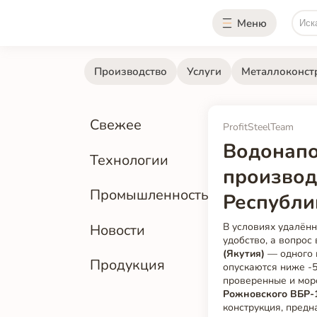
Меню
Производство
Услуги
Металлоконст
Свежее
ProfitSteelTeam
Водонапо
Технологии
производ
Промышленность
Республи
В условиях удалён
Новости
удобство, а вопрос
(Якутия)
— одного и
Продукция
опускаются ниже -5
проверенные и мор
Рожновского ВБР-
конструкция, предн