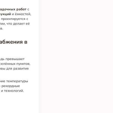
ладочных работ
с
рукций
и ёмкостей,
 проектируется с
ии, что делает её
в.
набжения в
щадь превышает
селённых пунктов,
овы для развития
дние температуры
я рекордные
 и технологий.