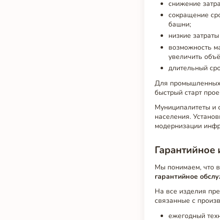
снижение затра
сокращение сро
башни;
низкие затраты
возможность м
увеличить объё
длительный сро
Для промышленных 
быстрый старт прое
Муниципалитеты и 
населения. Устано
модернизации инфр
Гарантийное 
Мы понимаем, что в
гарантийное обсл
На все изделия пре
связанные с произ
ежегодный техн