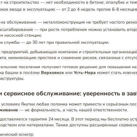
т на строительство — нет необходимости в бетоне, опалубке и тяж
ков ввода в эксплуатацию — от 2 до 4 недель против 6–8 месяце
 на обслуживание — металлоконструкция не требует частого ремо
асштабирования — при росте потребления можно установить вто
м насосной станции;
к службы — до 30 лет при правильной эксплуатации.
предприятий, добывающих компании и строительных организаций
кта, минимизацию простоев и снижение рисков, связанных с отсут
сельские поселения получают готовое решение для повышения ка
вка башни в посёлке
Верхоянск
или
Усть-Нера
может стать ключе
аструктуры.
и сервисное обслуживание: уверенность в за
 условиях Якутии любая поломка может привести к серьёзным пос
уживание
— не формальность, а часть нашей ответственности.
доставляется гарантия 24 месяца. В этот период мы бесплатно ус
водством или материалами. Также доступны расширенные сервисн
ический осмотр;