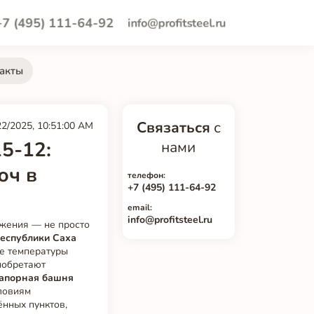
+7 (495) 111-64-92
info@profitsteel.ru
акты
Связаться
с
22/2025, 10:51:00 AM
5-12:
нами
юч в
телефон:
+7 (495) 111-64-92
email:
info@profitsteel.ru
бжения — не просто
еспублики Саха
ие температуры
иобретают
апорная башня
ловиям
ённых пунктов,