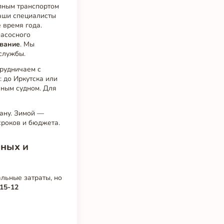
упным транспортом
аши специалисты
 время года.
насосного
ивание
. Мы
 службы.
трудничаем с
 до Иркутска или
ным судном. Для
ану. Зимой —
сроков и бюджета.
нных и
льные затраты, но
15-12