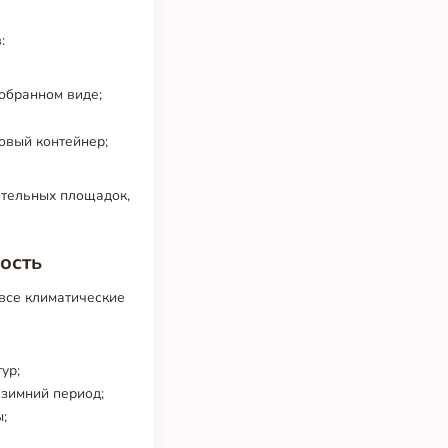
:
обранном виде;
овый контейнер;
ительных площадок,
ость
все климатические
ур;
 зимний период;
;