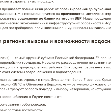
ктов и строительных площадок.
el предлагает полный цикл работ: от
проектирования
до
пуско-на
живанием. Мы специализируемся на
производстве металлоконст
ированные
водонапорные башни категории ВБР
. Наша продукция
матических, экономических и инфраструктурных особенностей Якут
 для застройщиков, промышленников и муниципальных заказчико
и региона: вызовы и возможности водос
Якутия) — самый крупный субъект Российской Федерации. Её пло
европейских государств. Население рассредоточено по сотням на
находятся в труднодоступных районах. Это создаёт серьёзные выз
ключая системы водоснабжения и водоотведения.
дин из самых суровых в мире. Зима длится более 7 месяцев. Сре
 около -38 °C, в Оймяконе и Верхоянске — регулярно фиксируютс
ловия требуют особого подхода к выбору материалов, конструкций
 водоснабжения в Якутии включают:
ромерзания трубопроводов;
ранспортная доступность;