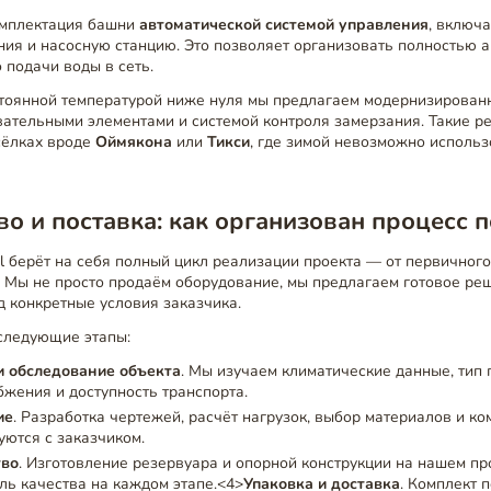
омплектация башни
автоматической системой управления
, включ
ния и насосную станцию. Это позволяет организовать полностью а
 подачи воды в сеть.
стоянной температурой ниже нуля мы предлагаем модернизирован
вательными элементами и системой контроля замерзания. Такие р
сёлках вроде
Оймякона
или
Тикси
, где зимой невозможно исполь
о и поставка: как организован процесс 
el берёт на себя полный цикл реализации проекта — от первичног
. Мы не просто продаём оборудование, мы предлагаем готовое ре
 конкретные условия заказчика.
следующие этапы:
и обследование объекта
. Мы изучаем климатические данные, тип 
жения и доступность транспорта.
ие
. Разработка чертежей, расчёт нагрузок, выбор материалов и к
уются с заказчиком.
тво
. Изготовление резервуара и опорной конструкции на нашем пр
ль качества на каждом этапе.<4>
Упаковка и доставка
. Комплект 