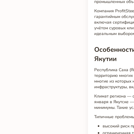
промышленных объе
Компания ProfitSte
гарантийным обслу
включая сертифиц
учётом суровых кли
идеальным выбором
Особенност
Якутии
Республика Саха (
территорию многих 
многие из которых 
инфраструктуры, в
Климат региона — о
января в Якутске —
минимумы. Такие ус
Типичные проблемы
высокий риск п
ограниченная т