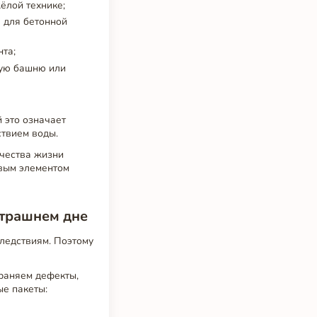
ёлой технике;
в для бетонной
нта;
рую башню или
 это означает
ствием воды.
чества жизни
вым элементом
втрашнем дне
ледствиям. Поэтому
траняем дефекты,
ые пакеты: