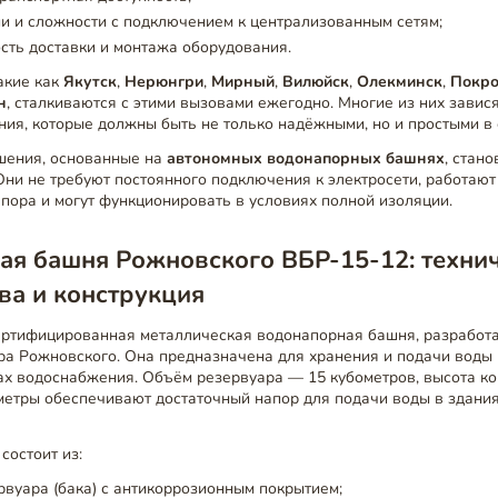
и и сложности с подключением к централизованным сетям;
сть доставки и монтажа оборудования.
такие как
Якутск
,
Нерюнгри
,
Мирный
,
Вилюйск
,
Олекминск
,
Покро
н
, сталкиваются с этими вызовами ежегодно. Многие из них завис
ния, которые должны быть не только надёжными, но и простыми в
шения, основанные на
автономных водонапорных башнях
, стан
ни не требуют постоянного подключения к электросети, работают
пора и могут функционировать в условиях полной изоляции.
ая башня Рожновского ВБР-15-12: техни
ва и конструкция
ертифицированная металлическая водонапорная башня, разработ
ра Рожновского. Она предназначена для хранения и подачи воды
ах водоснабжения. Объём резервуара — 15 кубометров, высота ко
метры обеспечивают достаточный напор для подачи воды в здания
состоит из:
рвуара (бака) с антикоррозионным покрытием;