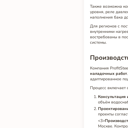
Также возможна к
уровня, реле давле
наполнения бака до
Для регионов с по
внутренними нагре
востребованы в по
системы.
Производств
Компания ProfitSte
наладочных работ
адаптированное под
Процесс включает 
Консультация 
объём водоснаб
Проектирован
проекты соглас
<3>
Производс
Москве. Контро