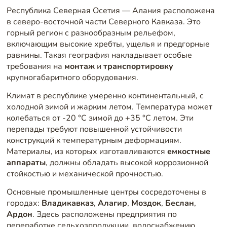
Республика Северная Осетия — Алания расположена
в северо-восточной части Северного Кавказа. Это
горный регион с разнообразным рельефом,
включающим высокие хребты, ущелья и предгорные
равнины. Такая география накладывает особые
требования на
монтаж
и
транспортировку
крупногабаритного оборудования.
Климат в республике умеренно континентальный, с
холодной зимой и жарким летом. Температура может
колебаться от -20 °C зимой до +35 °C летом. Эти
перепады требуют повышенной устойчивости
конструкций к температурным деформациям.
Материалы, из которых изготавливаются
емкостные
аппараты
, должны обладать высокой коррозионной
стойкостью и механической прочностью.
Основные промышленные центры сосредоточены в
городах:
Владикавказ
,
Алагир
,
Моздок
,
Беслан
,
Ардон
. Здесь расположены предприятия по
переработке сельхозпродукции, водоснабжению,