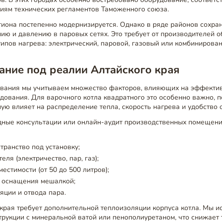
иям технических регламентов Таможенного союза.
гиона постепенно модернизируется. Однако в ряде районов сохра
ию и давлению в паровых сетях. Это требует от производителей 
типов нагрева: электрический, паровой, газовый или комбинирова
ние под реалии Алтайского края
ования мы учитываем множество факторов, влияющих на эффекти
дования. Для варочного котла квадратного это особенно важно, п
ую влияет на распределение тепла, скорость нагрева и удобство о
ные консультации или онлайн-аудит производственных помещений
транство под установку;
еля (электричество, пар, газ);
естимости (от 50 до 500 литров);
 оснащения мешалкой;
яции и отвода пара.
края требует дополнительной теплоизоляции корпуса котла. Мы и
рукции с минеральной ватой или пенополиуретаном, что снижает 