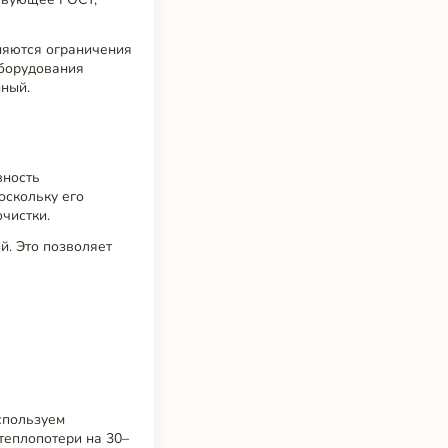
няются ограничения
оборудования
нный.
вность
оскольку его
чистки.
. Это позволяет
спользуем
теплопотери на 30–