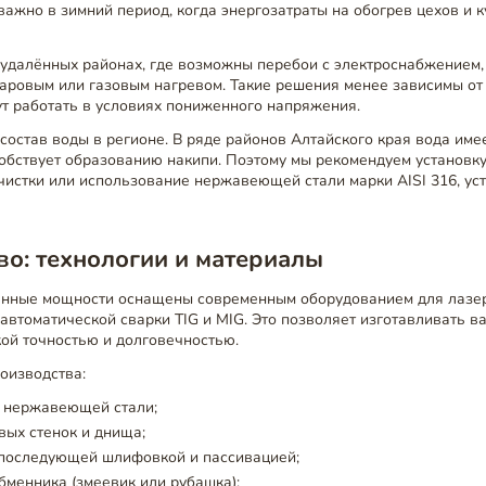
важно в зимний период, когда энергозатраты на обогрев цехов и 
 удалённых районах, где возможны перебои с электроснабжением,
паровым или газовым нагревом. Такие решения менее зависимы от
ут работать в условиях пониженного напряжения.
состав воды в регионе. В ряде районов Алтайского края вода им
собствует образованию накипи. Поэтому мы рекомендуем установк
истки или использование нержавеющей стали марки AISI 316, ус
о: технологии и материалы
нные мощности оснащены современным оборудованием для лазерн
 автоматической сварки TIG и MIG. Это позволяет изготавливать 
ой точностью и долговечностью.
оизводства:
в нержавеющей стали;
ых стенок и днища;
 последующей шлифовкой и пассивацией;
менника (змеевик или рубашка);