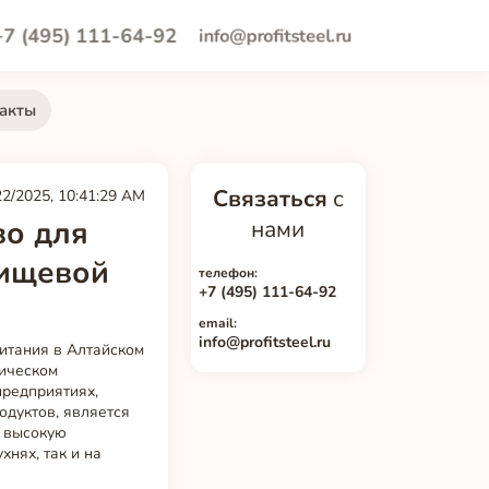
+7 (495) 111-64-92
info@profitsteel.ru
акты
Связаться
с
22/2025, 10:41:29 AM
во для
нами
пищевой
телефон:
+7 (495) 111-64-92
email:
info@profitsteel.ru
итания в Алтайском
гическом
предприятиях,
одуктов, является
, высокую
хнях, так и на