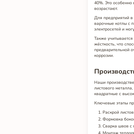
40%. Это особенно 
возрастают.
Для предприятий в
варочные котлы с 
электросетей и мог
Также учитывается 
жёсткость, что спо
предварительной оч
коррозии.
Производств
Наши производстве
листового металла,
квадратные с высок
Ключевые этапы пр
Раскрой листо
Формовка боков
Сварка швов с
Монтаж теплооб