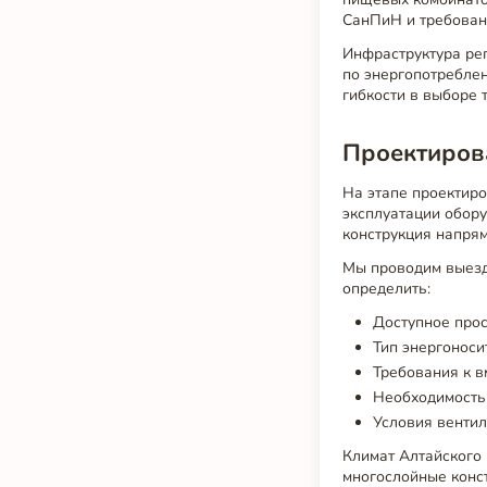
СанПиН и требован
Инфраструктура ре
по энергопотреблен
гибкости в выборе 
Проектирова
На этапе проектир
эксплуатации обору
конструкция напрям
Мы проводим выезд
определить:
Доступное прос
Тип энергоносит
Требования к вм
Необходимость
Условия вентил
Климат Алтайского 
многослойные конст