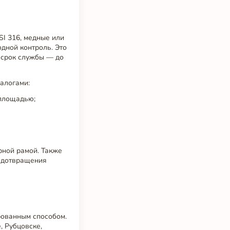
SI 316, медные или
дной контроль. Это
 срок службы — до
алогами:
 площадью;
рной рамой. Также
редотвращения
рованным способом.
, Рубцовске,