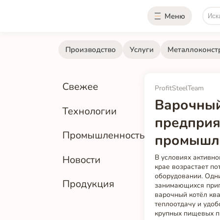
Меню
Производство
Услуги
Металлоконст
Свежее
ProfitSteelTeam
Варочный
Технологии
предприя
Промышленность
промышле
В условиях активн
Новости
крае возрастает по
оборудовании. Одн
Продукция
занимающихся приго
варочный котёл ква
теплоотдачу и удоб
крупных пищевых п