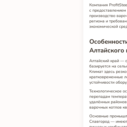
Компания ProfitSte
с предоставлением
производство вароч
региона и требова
экономической сред
Особенности
Алтайского 
Алтайский край — 
базируется на сель
Климат здесь резко
кратковременные л
устойчивости обору
Технологическое о
перепадам температ
удалённых районов 
варочных котлов кв
Основные промышле
Славгород — имеют 
пищевых комбинатов