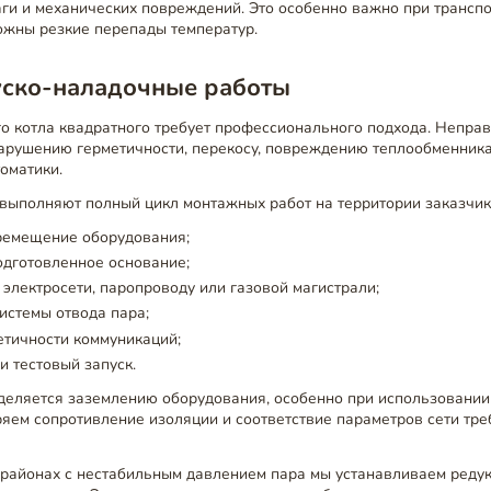
ги и механических повреждений. Это особенно важно при транспо
ожны резкие перепады температур.
уско-наладочные работы
го котла квадратного требует профессионального подхода. Непра
нарушению герметичности, перекосу, повреждению теплообменник
оматики.
ыполняют полный цикл монтажных работ на территории заказчика.
еремещение оборудования;
одготовленное основание;
электросети, паропроводу или газовой магистрали;
истемы отвода пара;
етичности коммуникаций;
и тестовый запуск.
деляется заземлению оборудования, особенно при использовании
яем сопротивление изоляции и соответствие параметров сети тр
 районах с нестабильным давлением пара мы устанавливаем реду