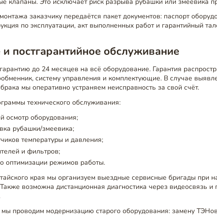
е клапаны. Это исключает риск разрыва рубашки или змеевика пр
онтажа заказчику передаётся пакет документов: паспорт оборудо
укция по эксплуатации, акт выполненных работ и гарантийный тал
 и постгарантийное обслуживание
арантию до 24 месяцев на всё оборудование. Гарантия распростр
ообменник, систему управления и комплектующие. В случае выявл
брака мы оперативно устраняем неисправность за свой счёт.
ограммы технического обслуживания:
й осмотр оборудования;
вка рубашки/змеевика;
чиков температуры и давления;
телей и фильтров;
по оптимизации режимов работы.
лтайского края мы организуем выездные сервисные бригады при 
 Также возможна дистанционная диагностика через видеосвязь и 
.
 мы проводим модернизацию старого оборудования: замену ТЭНов