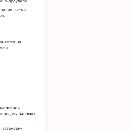
и гидроударе.
вания, схема
он.
аняется на
ения
накоплении
передачу данных с
, установку