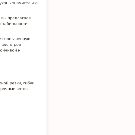
кухонь значительно
 мы предлагаем
 стабильности
еет повышенную
у фильтров
тойчивой к
ой резки, гибки
варочные котлы