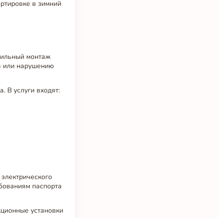
ртировке в зимний
вильный монтаж
а или нарушению
 В услуги входят:
 электрического
ебованиям паспорта
кционные установки