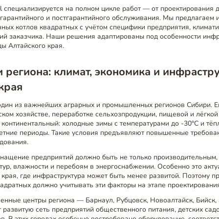
el специализируется на полном цикле работ — от проектирования 
 гарантийного и постгарантийного обслуживания. Мы предлагаем
ных котлов квадратных с учётом специфики предприятия, климат
ний заказчика. Наши решения адаптированы под особенности инфр
ы Алтайского края.
 региона: климат, экономика и инфрастр
края
один из важнейших аграрных и промышленных регионов Сибири. Е
ском хозяйстве, переработке сельхозпродукции, пищевой и лёгко
 континентальный: холодные зимы с температурами до -30°C и тёп
етние периоды. Такие условия предъявляют повышенные требован
дования.
снащение предприятий должно быть не только производительным, 
ур, влажности и перебоям в энергоснабжении. Особенно это акту
края, где инфраструктура может быть менее развитой. Поэтому п
адратных должно учитывать эти факторы на этапе проектирования
нные центры региона — Барнаул, Рубцовск, Новоалтайск, Бийск, 
развитую сеть предприятий общественного питания, детских садо
. В этих городах особенно востребовано оборудование, соответ