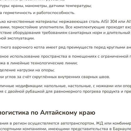
туры: краны, манометры, датчики температуры;
а герметичность и работоспособность.
ко качественные материалы: нержавеющая сталь AISI 304 или AI
ики, термостойкие уплотнители. Все комплектующие проходят вхо
етствие оборудования требованиям санитарных норм и длительный
ной эксплуатации.
тного варочного котла имеет ряд преимуществ перед круглыми ан
вное использование пространства в помещениях с ограниченной
жа в линейные технологические линии;
еление нагрузки на опоры;
ки углов за счёт скруглённых внутренних сварных швов.
личные модификации: напольные, настольные, с ножками или опо
ия с двойной рубашкой для равномерного прогрева продукта и п
логистика по Алтайскому краю
ания в регион осуществляется автотранспортом, ЖД или комбини
нспортными компаниями, имеющими представительства в Барнауле