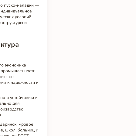
до пуско-наладки —
 индивидуальное
ических условий
аструктуры и
уктура
го экономика
й промышленности.
лые, но
ия к надёжности и
но и устойчивым к
ально для
роизводство
.
Заринск, Яровое,
в, школ, больниц и
ствующее ГОСТ,