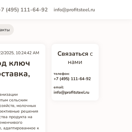
+7 (495) 111-64-92
info@profitsteel.ru
акты
Связаться
с
22/2025, 10:24:42 AM
од ключ
нами
ставка,
телефон:
+7 (495) 111-64-92
email:
info@profitsteel.ru
затель | Значение ||------------|---------|| Объём переработки | 5 000 л/сутки || Стоимость молока | 30 руб/л || Потери при хранении (старое оборудование) | 5% || Потери с танком охладителем | 0,5% || Экономия в день | 6 750 руб || Экономия в год | 2,47 млн руб || Стоимость танка (5 000 л) | 1,8 млн руб || Срок окупаемости | 8–9 месяцев |Как видно из расчётов, даже при средних объёмах производства установка современного охладителя — это выгодное вложение. А при увеличении поголовья или выходе на новые рынки — стратегически важный шаг.ЗаключениеТанк охладитель молока — это не просто оборудование, а основа качественного молочного производства. В условиях Алтайского края, с его климатическими особенностями, развитым сельским хозяйством и разнообразной инфраструктурой, особенно важно использовать надёжные, адаптированные решения. Мы предлагаем полный цикл — от проектирования до гарантийного обслуживания — с учётом всех особенност