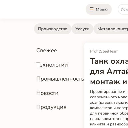
Меню
Производство
Услуги
Металлоконст
Свежее
ProfitSteelTeam
Танк охл
Технологии
для Алта
Промышленность
монтаж и
Проектирование и производство танка охладителя молока — это ключевой этап в организации современного молочного производства. Особенно это актуально для регионов с развитым сельским хозяйством, таких как Алтайский край. Здесь сосредоточено множество фермерских хозяйств, молочных комплексов и перерабатывающих предприятий, которым необходимы надежные и эффективные решения для первичной обработки молока. Охладитель молока обеспечивает сохранение качества продукта на начальном этапе, предотвращая рост бактерий и снижая риски порчи. В условиях переменчивого климата и разнообразной инфраструктуры региона важно использовать оборудование, адаптированное к местным условиям.Танк охладитель молока — это не просто ёмкость с охлаждением. Это комплексная система, включающая в себя термоизоляцию, мешалку, холодильный агрегат, систему автоматики и контроля температуры. Современные решения позволяют поддерживать температуру молока на уровне +4°C в течение длительного времени, что критически важно для соответствия санитарным нормам и требованиям переработчиков. Производство таких установок требует глубоких знаний в области пищевой инженерии, металлургии и холодильной техники.Алтайский край — один из лидеров по производству молока в Сибирском федеральном округе. Регион отличается благоприятными природными условиями для животноводства: плодородные почвы, обилие кормовых угодий, умеренный климат. Однако в то же время здесь наблюдаются значительные перепады температур — от минус 30°C зимой до +35°C летом. Это создаёт повышенные требования к устойчивости оборудования. Особенно важно, чтобы охладитель молока сохранял стабильную работу как в условиях сильных морозов, так и при жаре.Города региона, такие как Барнаул, Бийск, Рубцовск, Новоалтайск, Заринск, Славгород, Алейск и Яровое, становятся центрами агропромышленного развития. В них расположены как крупные молочные заводы, так и небольшие фермерские хозяйства. Каждый из этих объектов нуждается в индивидуальном подходе к выбору и установке оборудования. Например, в Барнауле, как в крупнейшем промышленном центр
Новости
Продукция