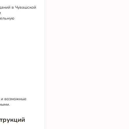
зданий в Чувашской
и
тельную
ь и возможные
ными.
струкций