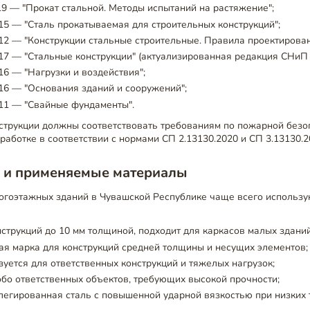
9 — "Прокат стальной. Методы испытаний на растяжение";
5 — "Сталь прокатываемая для строительных конструкций";
2 — "Конструкции стальные строительные. Правила проектирован
17 — "Стальные конструкции" (актуализированная редакция СНиП I
16 — "Нагрузки и воздействия";
16 — "Основания зданий и сооружений";
11 — "Свайные фундаменты".
нструкции должны соответствовать требованиям по пожарной безо
работке в соответствии с нормами СП 2.13130.2020 и СП 3.13130.2
й и применяемые материалы
огоэтажных зданий в Чувашской Республике чаще всего использ
струкций до 10 мм толщиной, подходит для каркасов малых зданий
я марка для конструкций средней толщины и несущих элементов;
уется для ответственных конструкций и тяжелых нагрузок;
бо ответственных объектов, требующих высокой прочности;
егированная сталь с повышенной ударной вязкостью при низких 