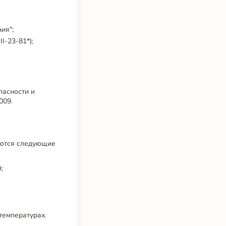
ия";
I-23-81*);
пасности и
009.
уются следующие
;
температурах.