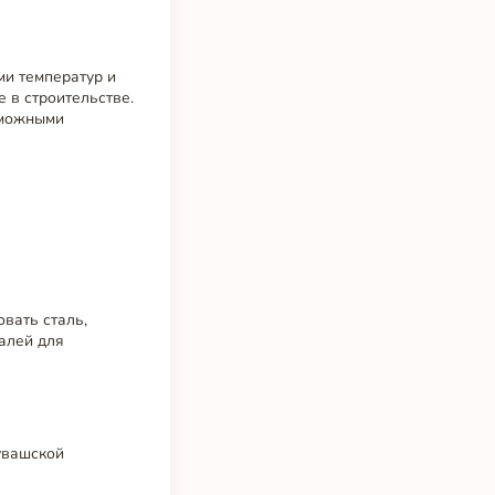
ми температур и
 в строительстве.
зможными
вать сталь,
алей для
увашской