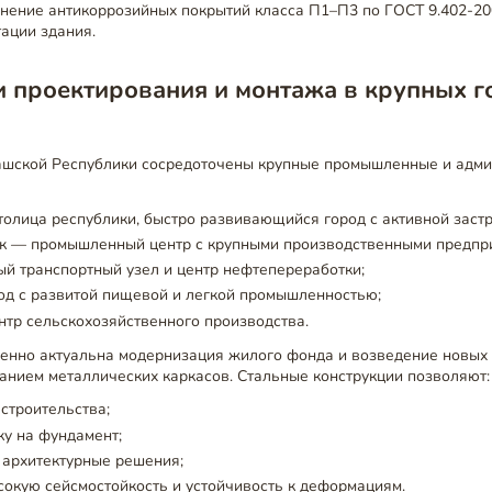
нение антикоррозийных покрытий класса П1–П3 по ГОСТ 9.402-20
тации здания.
и проектирования и монтажа в крупных г
ашской Республики сосредоточены крупные промышленные и адм
олица республики, быстро развивающийся город с активной застр
к — промышленный центр с крупными производственными предпр
й транспортный узел и центр нефтепереработки;
од с развитой пищевой и легкой промышленностью;
тр сельскохозяйственного производства.
обенно актуальна модернизация жилого фонда и возведение новых
анием металлических каркасов. Стальные конструкции позволяют:
 строительства;
ку на фундамент;
 архитектурные решения;
окую сейсмостойкость и устойчивость к деформациям.