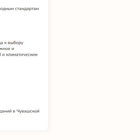
родным стандартам
да к выбору
ежное и
 и климатическим
зданий в Чувашской