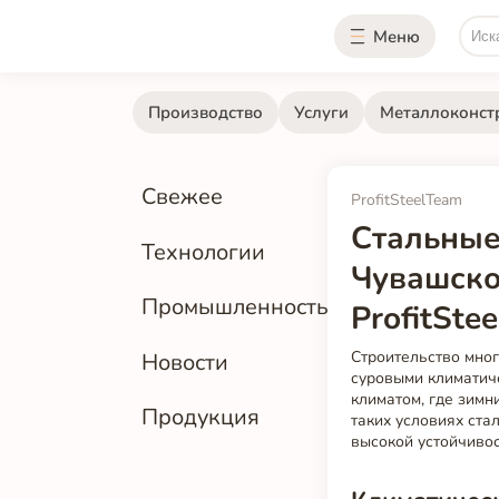
Меню
Производство
Услуги
Металлоконст
Свежее
ProfitSteelTeam
Стальные
Технологии
Чувашско
Промышленность
ProfitStee
Строительство мног
Новости
суровыми климатич
климатом, где зимн
Продукция
таких условиях ста
высокой устойчивос