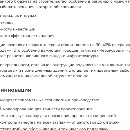
енного бюджета на строительство, особенно в регионах с низкой 
выбирать решения, которые обеспечивают:
териалах и трудах;
тходов;
мость инвестиций;
ергоэффективность здания.
ии позволяют сократить сроки строительства на 30–40% по сравн
дами. Это особенно важно для городов, таких как Чебоксары и Н
ное развитие жилищного фонда и инфраструктуры.
иверсальности, стальные конструкции подходят как для жилых, та
 торговых и промышленных зданий. Это делает их идеальным выбо
ремящихся к максимальной отдаче от проекта.
 инновации
о внедряет современные технологии в производство:
M-моделирование для точности проектирования;
оматическую сварку для повышения прочности соединений;
онтроль качества на всех этапах — от заготовки до отгрузки;
стгарантийное обслуживание и техническую поддержку.