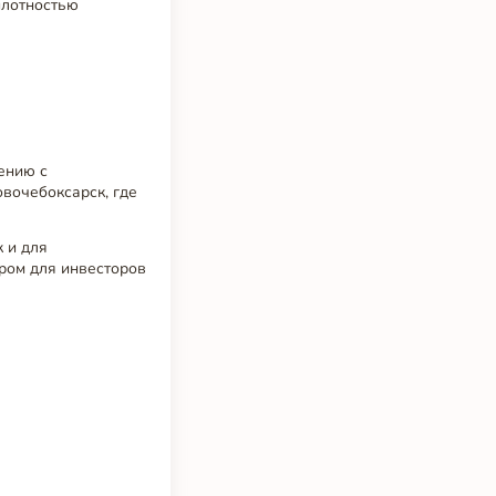
плотностью
ению с
овочебоксарск, где
к и для
ром для инвесторов