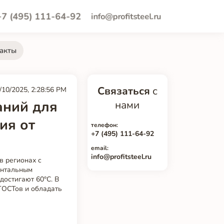
+7 (495) 111-64-92
info@profitsteel.ru
акты
Связаться
с
/10/2025, 2:28:56 PM
аний для
нами
ия от
телефон:
+7 (495) 111-64-92
email:
info@profitsteel.ru
в регионах с
ентальным
достигают 60°C. В
ГОСТов и обладать