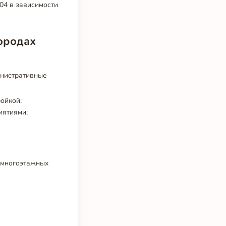
04 в зависимости
ородах
инистративные
ойкой;
иятиями;
 многоэтажных