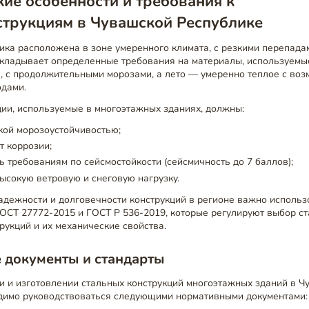
ие особенности и требования к
струкциям в Чувашской Республике
ка расположена в зоне умеренного климата, с резкими перепада
акладывает определенные требования на материалы, используемые
я, с продолжительными морозами, а лето — умеренно теплое с во
дами.
ции, используемые в многоэтажных зданиях, должны:
кой морозоустойчивостью;
т коррозии;
ь требованиям по сейсмостойкости (сейсмичность до 7 баллов);
сокую ветровую и снеговую нагрузку.
дежности и долговечности конструкций в регионе важно использо
ОСТ 27772-2015 и ГОСТ Р 536-2019, которые регулируют выбор ст
рукций и их механические свойства.
 документы и стандарты
и и изготовлении стальных конструкций многоэтажных зданий в Ч
димо руководствоваться следующими нормативными документами: