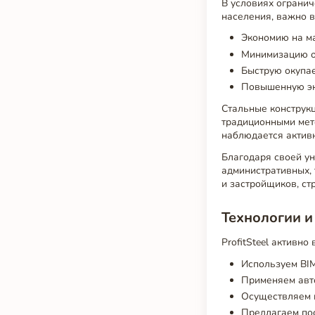
В условиях огранич
населения, важно 
Экономию на ма
Минимизацию о
Быструю окупае
Повышенную эн
Стальные конструкц
традиционными мето
наблюдается актив
Благодаря своей ун
административных,
и застройщиков, ст
Технологии и
ProfitSteel активн
Используем BI
Применяем авт
Осуществляем к
Предлагаем по