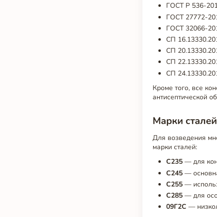
ГОСТ Р 536-201
ГОСТ 27772-201
ГОСТ 32066-201
СП 16.13330.20
СП 20.13330.20
СП 22.13330.20
СП 24.13330.20
Кроме того, все ко
антисептической об
Марки стале
Для возведения мн
марки сталей:
С235
— для кон
С245
— основна
С255
— использ
С285
— для осо
09Г2С
— низкол