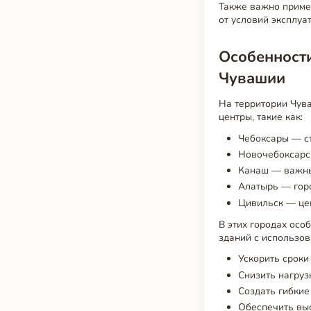
Также важно приме
от условий эксплуа
Особенност
Чувашии
На территории Чув
центры, такие как:
Чебоксары — ст
Новочебоксарс
Канаш — важны
Алатырь — гор
Цивильск — цен
В этих городах ос
зданий с использов
Ускорить сроки
Снизить нагруз
Создать гибкие
Обеспечить выс