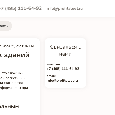
+7 (495) 111-64-92
info@profitsteel.ru
акты
Связаться
с
/10/2025, 2:29:04 PM
х зданий
нами
телефон:
+7 (495) 111-64-92
— это сложный
email:
ой логистики и
info@profitsteel.ru
ии становятся
деформациям при
тальным