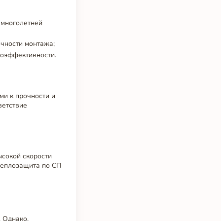
 многолетней
очности монтажа;
гоэффективности.
и к прочности и
ветствие
ысокой скорости
 теплозащита по СП
 Однако,