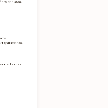
бого подхода.
енты
м транспорта.
ъекты России.