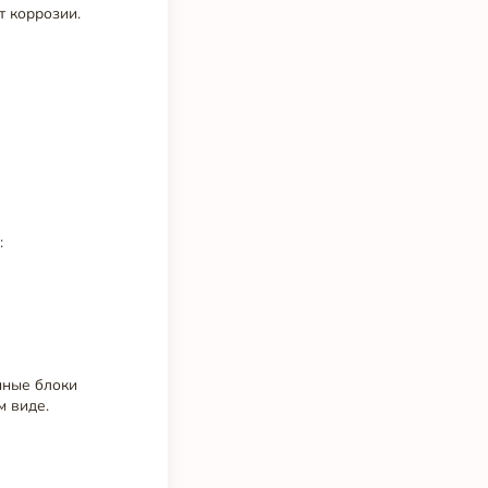
т коррозии.
:
нные блоки
м виде.