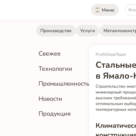
Меню
Производство
Услуги
Металлоконст
Свежее
ProfitSteelTeam
Стальные
Технологии
в Ямало-
Промышленность
Строительство мно
инженерный процес
Новости
высоких требований
оптимальным выбор
температурных кол
Продукция
Климатическ
конструкци