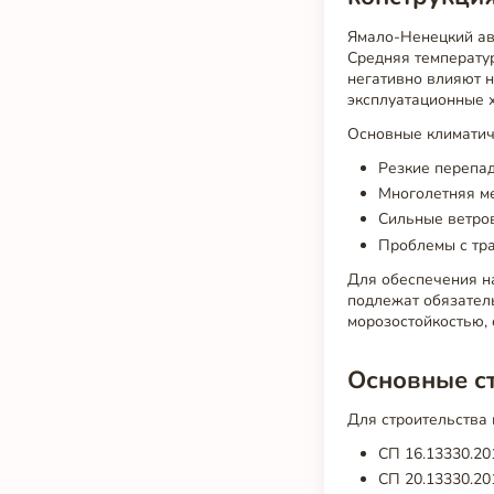
Ямало-Ненецкий авт
Средняя температур
негативно влияют 
эксплуатационные х
Основные климатич
Резкие перепад
Многолетняя ме
Сильные ветров
Проблемы с тр
Для обеспечения на
подлежат обязател
морозостойкостью,
Основные ст
Для строительства
СП 16.13330.20
СП 20.13330.20