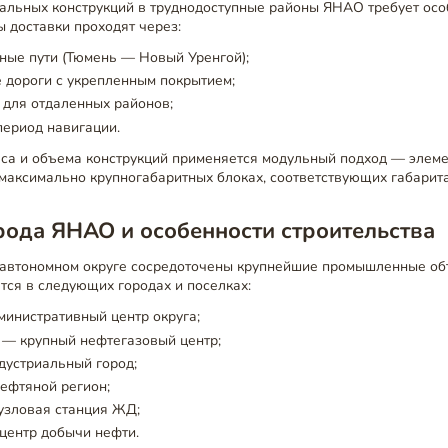
альных конструкций в труднодоступные районы ЯНАО требует осо
 доставки проходят через:
ые пути (Тюмень — Новый Уренгой);
 дороги с укрепленным покрытием;
 для отдаленных районов;
период навигации.
са и объема конструкций применяется модульный подход — элем
максимально крупногабаритных блоках, соответствующих габарита
рода ЯНАО и особенности строительства
автономном округе сосредоточены крупнейшие промышленные об
тся в следующих городах и поселках:
инистративный центр округа;
 — крупный нефтегазовый центр;
дустриальный город;
ефтяной регион;
узловая станция ЖД;
центр добычи нефти.