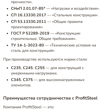
прочности».
СНиП 2.01.07-85*
— «Нагрузки и воздействия».
СП 16.13330.2017
— «Стальные конструкции».
СП 53.13330.2011
— «Общие правила
проектирования».
ГОСТ Р 52289-2019
— «Конструкции
строительные. Общие требования».
ТУ 14-1-3023-80
— «Технические условия на
сталь для конструкций».
При производстве используются марки стали:
С235
,
С245
,
С255
— для конструкций с
умеренными нагрузками.
С345
,
С375
— для высоконагруженных
элементов.
Преимущества сотрудничества с ProfitSteel
Компания ProfitSteel — это: