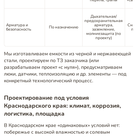
перила, трапы
«сам
Дыхательная/
предохранительная
Арматура и
арматура,
Сниж
По назначению
безопасность
заземление,
пр
молниезащита (по
проекту)
Мы изготавливаем емкости из черной и нержавеющей
стали, проектируем по ТЗ заказчика (или
разрабатываем проект «с нуля»), предусматриваем
люки, датчики, теплоизоляцию и др. элементы — под
конкретный технологический процесс.
Проектирование под условия
Краснодарского края: климат, коррозия,
логистика, площадка
В Краснодарском крае «одинаковых» условий нет:
побережье с высокой влажностью и солевым