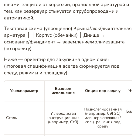
швами, защитой от коррозии, правильной арматурой и
тем, как резервуар стыкуется с трубопроводами и
автоматикой.
Текстовая схема (упрощенно) Крыша/люк/дыхательная
арматура │ │ Корпус (обечайки) │ Днище →
основание/фундамент → заземление/молниезащита
(по проекту)
Ниже — ориентир для закупки «в одном окне»
(итоговая спецификация всегда формируется под
среду, режимы и площадку):
Базовое
Узел/параметр
Опции под задачу
Что
исполнение
Низколегированная
Бала
Углеродистая
(например, 09Г2С)
и
Сталь
конструкционная
или нержавеющая/
т
(например, Ст3)
спец. решения под
среду