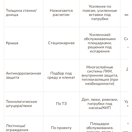
Усиление по
Толщина стенки/
Назначается
поясам, усиленные
Бе
днища
расчетом
вставки под
мен
патрубки
Усиленная/с
обслуживаемыми
Сни
Крыша
Стационарная
площадками,
решения под
о
испарения
Многослойные
До
системы ЛКМ,
Антикоррозионная
Подбор под
внутренняя защита,
защита
среду и климат
в
теплоизоляция (при
необходимости)
Доп. люки, ревизии,
Технологические
Удо
По ТЗ
патрубки под
штуцера/люки
мо
насосы/КИП
Площадки
Ох
Лестницы/
По проекту
обслуживания,
ограждения