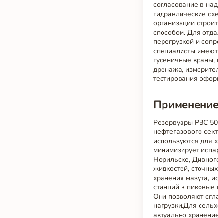
согласование в над
гидравлические схе
организации строи
способом. Для отда
перегрузкой и соп
специалисты имеют
гусеничные краны,
дренажа, измерите
тестирования оформ
Применение
Резервуары РВС 50
нефтегазового сект
используются для х
минимизирует испа
Норильске, Дивног
жидкостей, сточных
хранения мазута, и
станций в пиковые 
Они позволяют сгл
нагрузки.Для сельх
актуально хранение