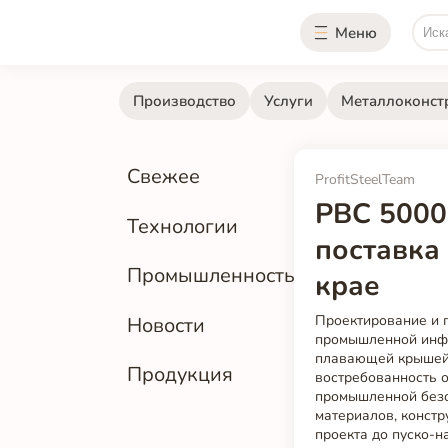
Меню
Производство
Услуги
Металлоконст
Свежее
ProfitSteelTeam
РВС 5000
Технологии
поставка
Промышленность
крае
Проектирование и 
Новости
промышленной инфр
плавающей крышей 
Продукция
востребованность 
промышленной безоп
материалов, констр
проекта до пуско-