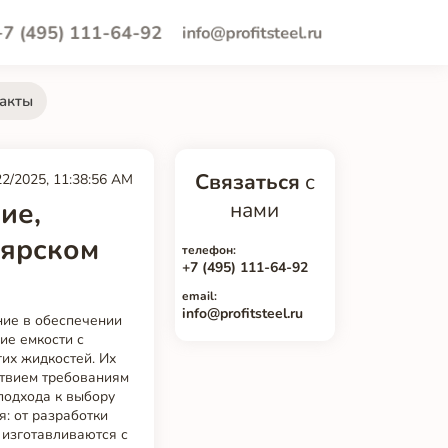
+7 (495) 111-64-92
info@profitsteel.ru
акты
Связаться
с
22/2025, 11:38:56 AM
ие,
нами
оярском
телефон:
+7 (495) 111-64-92
email:
info@profitsteel.ru
ние в обеспечении
ие емкости с
их жидкостей. Их
ствием требованиям
подхода к выбору
: от разработки
 изготавливаются с