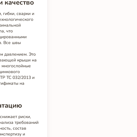
и качество
гибки, сварки и
технологического
 финальной
а, что
ицированными
в. Все швы
м давлением. Это
лавающей крыши на
м многослойные
цинкового
ТР ТС 032/2013 и
ртификаты на
уатацию
снижает риски,
нализа требований
ность, состав
экспертизу и