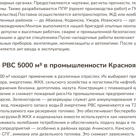
зорных органах. Предоставляются чертежи, расчеты прочности, т
мы. Также разрабатывается ППР (проект производства работ) и П
тельства).Поставка осуществляется автотранспортом, ЖД или ко
ленных районов — до Абакана, Кодинска, Ужурa, Иланского — орг
ровождением.Монтаж выполняется нашей бригадой опытных монта
 допуски к высотным работам, сварке и промышленной безопасно
 вышки и другая спецтехника.Пуско-наладочные работы включают 
льных приборов, вентиляции, молниезащиты и автоматики. После 
ляется акт ввода в эксплуатацию.
 РВС 5000 м³ в промышленности Красноя
00 м³ находят применение в различных отраслях. Их выбирают пр
ора, энергетики, ЖКХ, сельского хозяйства и логистики.На нефтеб
ранения бензина, дизтоплива, мазута. Конструкция с плавающей 
рение и снижает пожарный риск.На промышленных предприятиях —
орске, Зеленогорске — резервуары служат для аккумулирования т
 вод, пожарного запаса воды.В энергетике РВС применяются на Т
спользуемого как резервное топливо. Это обеспечивает беспереб
нагрузки.В ЖКХ и водоканалах емкости используются как накопит
аживать колебания потребления и обеспечивать подачу воды в п
озпредприятий — особенно в районах вроде Ачинского, Канского
 СПГ, аммиака или дизельного топлива. Это снижает зависимость 