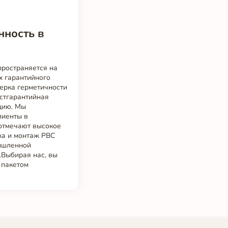
нность в
пространяется на
х гарантийного
ерка герметичности
стгарантийная
цию. Мы
лиенты в
 отмечают высокое
ка и монтаж РВС
мышленной
.Выбирая нас, вы
 пакетом