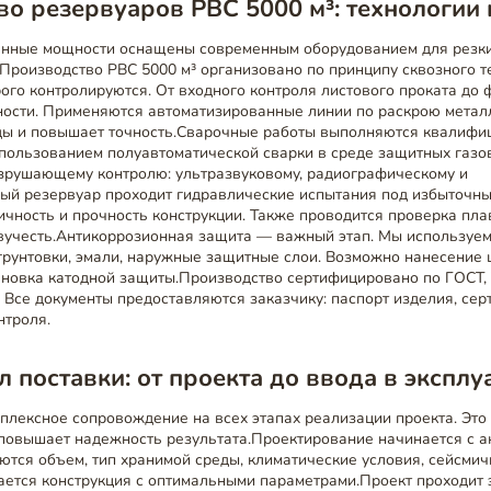
о резервуаров РВС 5000 м³: технологии 
нные мощности оснащены современным оборудованием для резки, 
 Производство РВС 5000 м³ организовано по принципу сквозного 
рого контролируются. От входного контроля листового проката до
ности. Применяются автоматизированные линии по раскрою металл
ды и повышает точность.Сварочные работы выполняются квалиф
пользованием полуавтоматической сварки в среде защитных газо
зрушающему контролю: ультразвуковому, радиографическому и
ый резервуар проходит гидравлические испытания под избыточны
тичность и прочность конструкции. Также проводится проверка п
авучесть.Антикоррозионная защита — важный этап. Мы используе
грунтовки, эмали, наружные защитные слои. Возможно нанесение 
ановка катодной защиты.Производство сертифицировано по ГОСТ, 
 Все документы предоставляются заказчику: паспорт изделия, се
нтроля.
 поставки: от проекта до ввода в экспл
лексное сопровождение на всех этапах реализации проекта. Это 
 повышает надежность результата.Проектирование начинается с а
ются объем, тип хранимой среды, климатические условия, сейсмич
ается конструкция с оптимальными параметрами.Проект проходит 