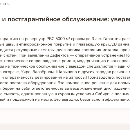
ость.
 и постгарантийное обслуживание: увере
арантию на резервуар РВС 5000 м³ сроком до 3 лет. Гарантия рас
ные швы, антикоррозионное покрытие и плавающую крышу.В рамка
дятся регулярные осмотры, диагностика состояния металла, пров
ти систем. При выявлении дефектов — оперативное устранение.По
т техническое сопровождение, ремонт, модернизацию и консерва
ры на техническое обслуживание с выездом специалистов.Наши к
зногорске, Уяре, Заозёрном, Шарыпово и других городах региона
 и оперативность реагирования на запросы.Производство, постав
просто поставка оборудования. Это комплексное решение для про
 берем на себя ответственность за весь жизненный цикл изделия
ю емкость, адаптированную к суровым условиям Сибири, с полным
ией и поддержкой на месте. Это выгодно, безопасно и эффективно.