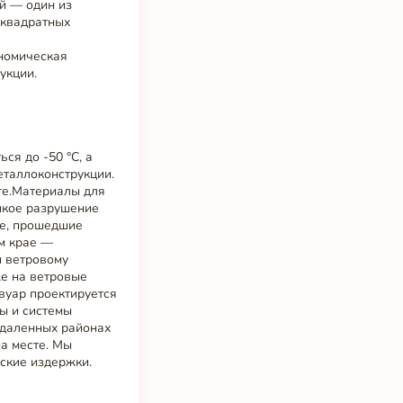
й — один из
 квадратных
номическая
укции.
ся до -50 °C, а
еталлоконструкции.
те.Материалы для
пкое разрушение
ие, прошедшие
ом крае —
и ветровому
же на ветровые
вуар проектируется
ы и системы
тдаленных районах
на месте. Мы
ские издержки.