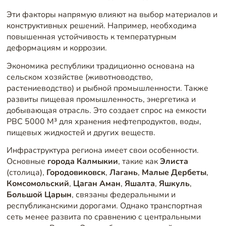
Эти факторы напрямую влияют на выбор материалов и
конструктивных решений. Например, необходима
повышенная устойчивость к температурным
деформациям и коррозии.
Экономика республики традиционно основана на
сельском хозяйстве (животноводство,
растениеводство) и рыбной промышленности. Также
развиты пищевая промышленность, энергетика и
добывающая отрасль. Это создает спрос на емкости
РВС 5000 М³ для хранения нефтепродуктов, воды,
пищевых жидкостей и других веществ.
Инфраструктура региона имеет свои особенности.
Основные
города Калмыкии
, такие как
Элиста
(столица),
Городовиковск
,
Лагань
,
Малые Дербеты
,
Комсомольский
,
Цаган Аман
,
Яшалта
,
Яшкуль
,
Большой Царын
, связаны федеральными и
республиканскими дорогами. Однако транспортная
сеть менее развита по сравнению с центральными