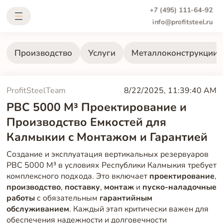
+7 (495) 111-64-92
info@profitsteel.ru
Производство
Услуги
Металлоконструкции
ProfitSteelTeam
8/22/2025, 11:39:40 AM
РВС 5000 М³ Проектирование и
Производство Емкостей для
Калмыкии с Монтажом и Гарантией
Создание и эксплуатация вертикальных резервуаров
РВС 5000 М³ в условиях Республики Калмыкия требует
комплексного подхода. Это включает
проектирование
,
производство
,
поставку
,
монтаж
и
пуско-наладочные
работы
с обязательным
гарантийным
обслуживанием
. Каждый этап критически важен для
обеспечения надежности и долговечности