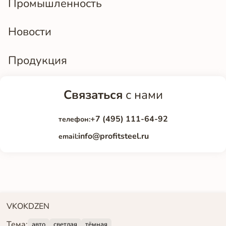
Промышленность
Новости
Продукция
Связаться
с нами
+7 (495) 111-64-92
телефон:
info@profitsteel.ru
email:
VK
OK
DZEN
Тема:
авто
светлая
тёмная