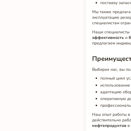
поставку запас
Мы также предлаг
эксплуатацию резер
специалистам огра
Наши специалисты р
эффективность
и
б
предлагаем индиви
Преимущест
Выбирая нас, вы по
полный цикл ус
использование 
адаптацию обор
оперативную до
профессиональн
Наш опыт работы 
действительно раб
нефтепродуктов
в 