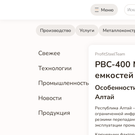
Меню
Производство
Услуги
Металлоконст
Свежее
ProfitSteelTeam
РВС-400 
Технологии
емкостей
Промышленность
Особенности
Алтай
Новости
Республика Алтай —
Продукция
ограниченной инфра
резкими перепадами
эксплуатации пром
Ключевыми фактор