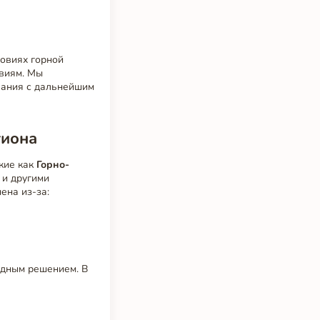
ловиях горной
твиям. Мы
ования с дальнейшим
гиона
акие как
Горно-
 и другими
ена из-за:
одным решением. В