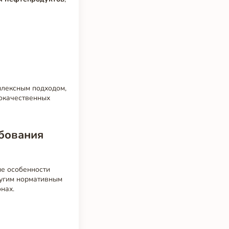
лексным подходом,
кокачественных
ебования
ые особенности
ругим нормативным
нах.