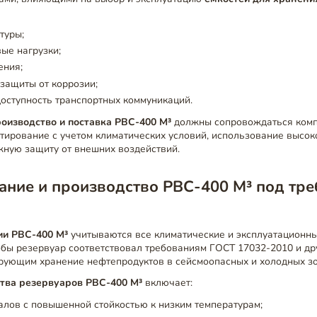
туры;
ые нагрузки;
ения;
защиты от коррозии;
оступность транспортных коммуникаций.
роизводство и поставка РВС-400 М³
должны сопровождаться комп
ирование с учетом климатических условий, использование высо
жную защиту от внешних воздействий.
ание и производство РВС-400 М³ под тр
ии РВС-400 М³
учитываются все климатические и эксплуатационн
тобы резервуар соответствовал требованиям ГОСТ 17032-2010 и д
ирующим хранение нефтепродуктов в сейсмоопасных и холодных зо
тва резервуаров РВС-400 М³
включает:
лов с повышенной стойкостью к низким температурам;