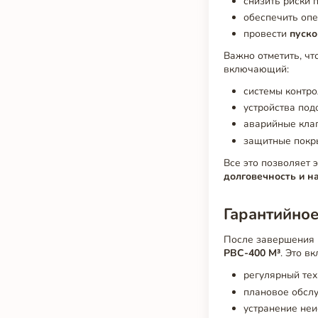
снизить риски 
обеспечить опе
провести
пуск
Важно отметить, чт
включающий:
системы контро
устройства под
аварийные клап
защитные покр
Все это позволяет 
долговечность и н
Гарантийно
После завершения
РВС-400 М³
. Это в
регулярный тех
плановое обсл
устранение неи