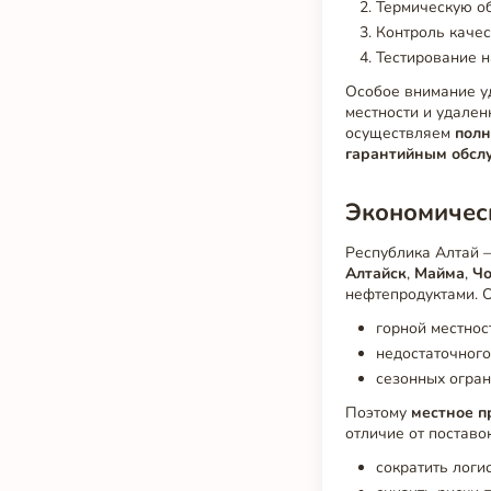
Термическую об
Контроль качес
Тестирование н
Особое внимание у
местности и удале
осуществляем
полн
гарантийным обсл
Экономичес
Республика Алтай —
Алтайск
,
Майма
,
Ч
нефтепродуктами. О
горной местнос
недостаточного
сезонных огран
Поэтому
местное п
отличие от поставо
сократить логи