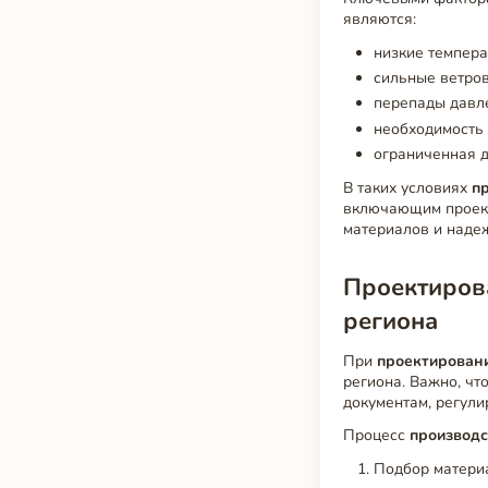
являются:
низкие темпера
сильные ветров
перепады давл
необходимость 
ограниченная д
В таких условиях
п
включающим проект
материалов и наде
Проектиров
региона
При
проектирован
региона. Важно, ч
документам, регул
Процесс
производс
Подбор материа