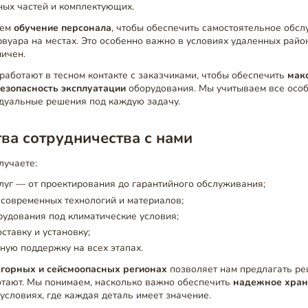
ных частей и комплектующих.
аем
обучение персонала
, чтобы обеспечить самостоятельное обс
вуара на местах. Это особенно важно в условиях удаленных район
ничен.
аботают в тесном контакте с заказчиками, чтобы обеспечить
мак
езопасность эксплуатации
оборудования. Мы учитываем все особ
дуальные решения под каждую задачу.
ва сотрудничества с нами
лучаете:
луг — от проектирования до гарантийного обслуживания;
современных технологий и материалов;
удования под климатические условия;
ставку и установку;
ую поддержку на всех этапах.
в
горных и сейсмоопасных регионах
позволяет нам предлагать ре
отают. Мы понимаем, насколько важно обеспечить
надежное хран
условиях, где каждая деталь имеет значение.