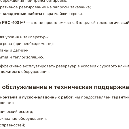
повреждения при транспортировке;
ративное реагирование на запросы заказчика;
о-наладочные работы
в кратчайшие сроки.
о
РВС-400 М³
— это не просто емкость. Это целый технологический
ля уровня и температуры;
огрева (при необходимости);
аны и датчики;
ытия и теплоизоляцию.
эффективно эксплуатировать резервуар в условиях сурового клим
адежность
оборудования.
е обслуживание и техническая поддержк
монтажа и пуско-наладочных работ
, мы предоставляем
гаранти
ключает:
нический осмотр;
уживание оборудования;
справностей;