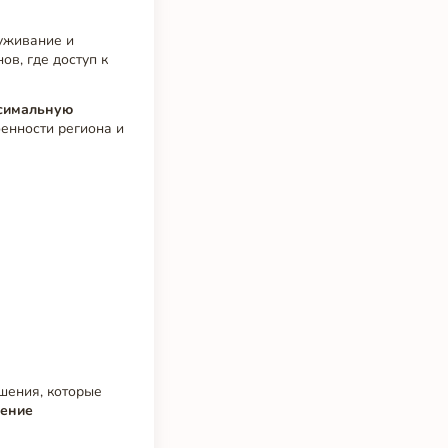
луживание и
ов, где доступ к
симальную
енности региона и
шения, которые
ение