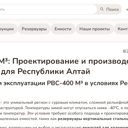
Поиск
рукции
Резервуары
Емкости
Наши проекты
Конт
8/
М³: Проектирование и производ
 для Республики Алтай
 эксплуатации РВС-400 М³ в условиях Р
 это уникальный регион с суровым климатом, сложной рельефной
структурой. Температуры зимой могут опускаться ниже -40°C, а л
 температур. Эти условия требуют особого подхода к проектиров
ышленных емкостей, таких как
резервуары вертикальные стальн
ами, влияющими на выбор и эксплуатацию
емкостей для хранени