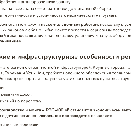
работку и антикоррозийную защиту;
тва на всех этапах — от заготовки до финальной сборки;
а герметичность и устойчивость к механическим нагрузкам.
деляется
монтажу и пуско-наладочным работам
, поскольку в ус
нных районов любая ошибка может привести к серьезным последс
ый цикл поставки
, включая доставку, установку и запуск оборуд
уживанием
.
кие и инфраструктурные особенности ре
 это регион с ограниченной инфраструктурой. Крупные города, т
оя
,
Турочак
и
Усть-Кан
, требуют надежного обеспечения топливом
днако транспортная доступность этих населенных пунктов затрудн
ти;
 развития дорог;
ичений на перевозку.
роизводство и монтаж РВС-400 М³
становится экономически выг
к с других регионов,
локальное производство
позволяет:
стические издержки;