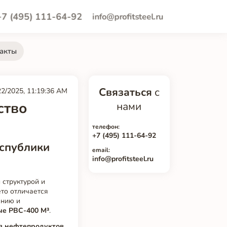
+7 (495) 111-64-92
info@profitsteel.ru
акты
Связаться
с
22/2025, 11:19:36 AM
ство
нами
телефон:
+7 (495) 111-64-92
еспублики
email:
info@profitsteel.ru
 структурой и
ето отличается
анию и
ые РВС-400 М³
.
я нефтепродуктов
,