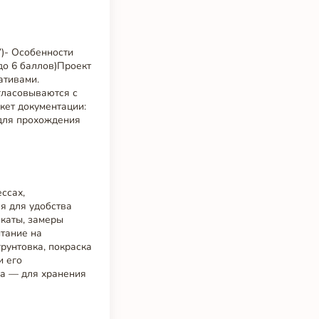
V)- Особенности
до 6 баллов)Проект
ативами.
гласовываются с
кет документации:
 для прохождения
ссах,
я для удобства
икаты, замеры
ытание на
рунтовка, покраска
и его
ща — для хранения