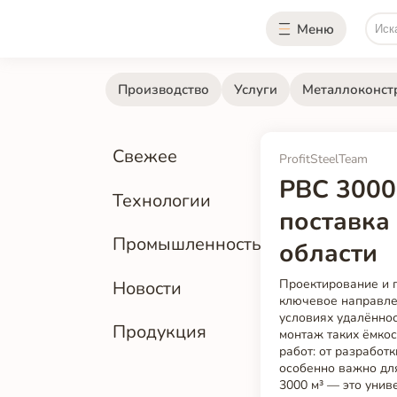
Меню
Производство
Услуги
Металлоконст
Свежее
ProfitSteelTeam
РВС 3000
Технологии
поставка
Промышленность
области
Проектирование и 
Новости
ключевое направле
условиях удалённос
Продукция
монтаж таких ёмкос
работ: от разработ
особенно важно для
3000 м³ — это унив