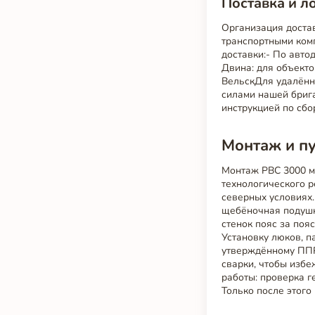
Поставка и л
Организация достав
транспортными ком
доставки:- По авт
Двина: для объекто
ВельскДля удалённ
силами нашей бриг
инструкцией по сбо
Монтаж и п
Монтаж РВС 3000 м
технологического р
северных условиях.
щебёночная подушк
стенок пояс за поя
Установку люков, п
утверждённому ППР 
сварки, чтобы изб
работы: проверка г
Только после этого