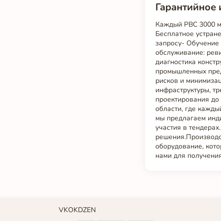
Гарантийное 
Каждый РВС 3000 м³
Бесплатное устран
запросу- Обучение
обслуживание: реви
диагностика констр
промышленных пред
рисков и минимизац
инфраструктуры, тр
проектирования до
области, где кажды
мы предлагаем инд
участия в тендерах
решения.Производс
оборудование, кото
нами для получения
VK
OK
DZEN