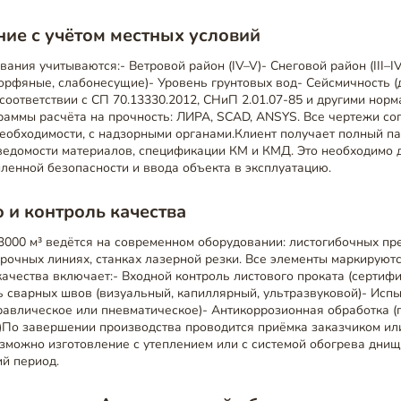
ие с учётом местных условий
вания учитываются:- Ветровой район (IV–V)- Снеговой район (III–I
торфяные, слабонесущие)- Уровень грунтовых вод- Сейсмичность (
соответствии с СП 70.13330.2012, СНиП 2.01.07-85 и другими норм
раммы расчёта на прочность: ЛИРА, SCAD, ANSYS. Все чертежи со
необходимости, с надзорными органами.Клиент получает полный па
 ведомости материалов, спецификации КМ и КМД. Это необходимо
ленной безопасности и ввода объекта в эксплуатацию.
 и контроль качества
000 м³ ведётся на современном оборудовании: листогибочных пре
рочных линиях, станках лазерной резки. Все элементы маркируютс
ачества включает:- Входной контроль листового проката (сертиф
 сварных швов (визуальный, капиллярный, ультразвуковой)- Исп
равлическое или пневматическое)- Антикоррозионная обработка (г
)По завершении производства проводится приёмка заказчиком ил
озможно изготовление с утеплением или с системой обогрева дни
ий период.