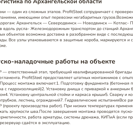
огистика по Архангельской области
ки — один из сложных этапов. ProfitSteel сотрудничает с провер
паниями, имеющими опыт перевозки негабаритных грузов.Возмо
одорогам: Архангельск — Северодвинск — Новодвинск — Котлас- 
в вдоль русла- Железнодорожным транспортом до станций Арханг
ых объектов возможна доставка в разобранном виде с последую
ады. Все узлы упаковываются в защитные короба, маркируются и
рке.
уско-наладочные работы на объекте
³ — ответственный этап, требующий квалифицированной бригады
егламента. ProfitSteel предоставляет штатных монтажников с опыт
Процесс монтажа включает:1. Подготовку фундамента (бетонная п
а с гидроизоляцией)2. Установку днища с приваркой к анкерным 
сом4. Установку центральной стойки и каркаса крыши5. Сварку и к
атрубков, лестниц, ограждений7. Гидравлические испытанияВсе ра
(проекту производства работ). При низких температурах применя
ежать хрупкости шва.После завершения монтажа проводятся пуск
ерметичности, работа арматуры, системы дренажа, КИПиА (если пр
 резервуар сдаётся в эксплуатацию.