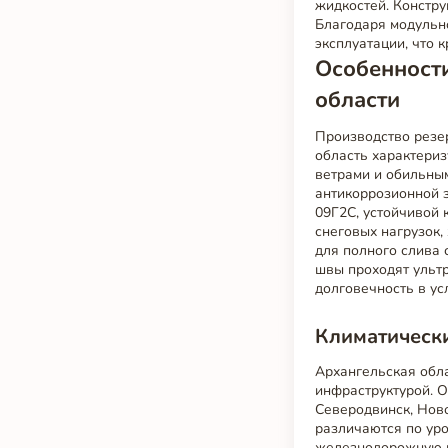
жидкостей. Констру
Благодаря модульн
эксплуатации, что 
Особенности
области
Производство резер
область характериз
ветрами и обильным
антикоррозионной з
09Г2С, устойчивой 
снеговых нагрузок,
для полного слива
швы проходят ультр
долговечность в ус
Климатическ
Архангельская обл
инфраструктурой. 
Северодвинск, Ново
различаются по ур
железнодорожную и