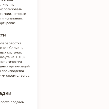
влияет на
 использовать
секции, которые
 и испытания.
ортировке.
сти
опереработка,
е как Севмаш,
ных системах
мазута на ТЭЦ и
хнологических
дных организаций
ки производства —
ики строительства,
адки
просто продаём