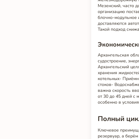
Мезенский, часто д
организацию поста
блочно-модульное 
доставляются автот
Такой подход снижа
Экономическ
Архангельская обл
судостроение, энер
Архангельский цел
хранения жидкостей
котельных- Приёмн
стоков- Водоснабж
важна скорость вво
от 30 до 45 дней с
особенно в условия
Полный цикл
Ключевое преимуще
резервуар, а берём