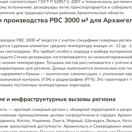
кция соответствует ГОСТ Р 52857.1–2007 и техническому регламент
ому исполнению, резервуары легко транспортируются и собираютс
критично для труднодоступных районов Архангельской области.
 производства РВС 3000 м³ для Арханге
вуаров РВС 3000 м³ ведётся с учётом специфики северных регио
уется суровым климатом: средняя температура января от -12 до -1
и снегопадами. Это требует особого подхода к выбору материалов
ащите.Стенки резервуара изготавливаются из низколегированной 
к низким температурам. Толщина листов рассчитывается с учётом 
 характерных для региона. Днище выполняется коническим или пл
 содержимого.Крыша — коническая, самонесущая, с усиленным кар
азвуковой контроль (УЗК) и радиографию (РГК). Это гарантирует 
ловиях постоянных температурных перепадов.
ие и инфраструктурные вызовы региона
асть — крупный северный регион с обширной территорией и разр
Основные промышленные центры сосредоточены в городах: Арханг
двинск, Котлас, Коряжма, Онега, Мирный, Шенкурск, Вельск, Котл
овню транспортной доступности. Архангельск и Северодвинск име
 речную логистику. Однако отдалённые районы, такие как Пинеж