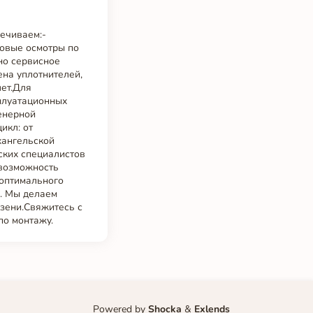
печиваем:-
новые осмотры по
но сервисное
ена уплотнителей,
лет.Для
плуатационных
женерной
икл: от
хангельской
ских специалистов
 возможность
 оптимального
ь. Мы делаем
езени.Свяжитесь с
по монтажу.
Powered by
Shocka
&
Exlends