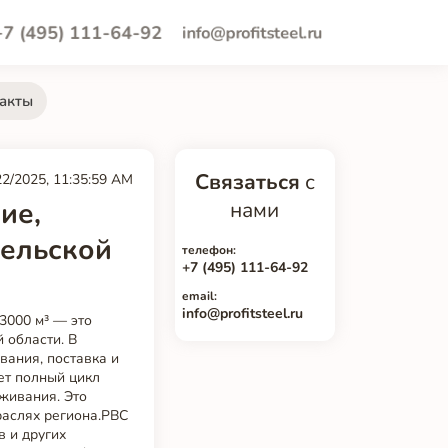
+7 (495) 111-64-92
info@profitsteel.ru
акты
Связаться
с
22/2025, 11:35:59 AM
ие,
нами
гельской
телефон:
+7 (495) 111-64-92
email:
info@profitsteel.ru
3000 м³ — это
 области. В
вания, поставка и
ет полный цикл
уживания. Это
раслях региона.РВС
в и других