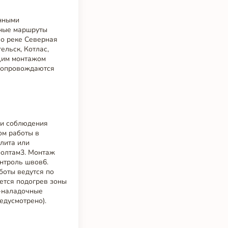
енными
жные маршруты
По реке Северная
ельск, Котлас,
щим монтажом
 сопровождаются
 и соблюдения
ом работы в
лита или
болтам3. Монтаж
онтроль швов6.
боты ведутся по
ется подогрев зоны
о-наладочные
едусмотрено).