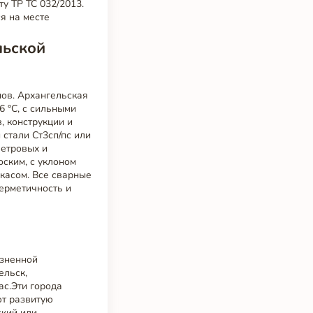
у ТР ТС 032/2013.
я на месте
льской
нов. Архангельская
6 °C, с сильными
, конструкции и
стали Ст3сп/пс или
ветровых и
оским, с уклоном
касом. Все сварные
герметичность и
озненной
ельск,
ас.Эти города
ют развитую
ский или