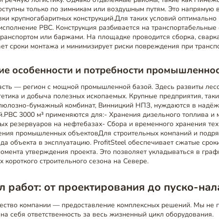
оступны только по зимникам или воздушным путям. Это напрямую 
вки крупногабаритных конструкций.Для таких условий оптимально
исполнение РВС. Конструкция разбивается на транспортабельные 
ранспортом или баржами. На площадке проводится сборка, сварка
ет сроки монтажа и минимизирует риски повреждения при трансп
ие особенности и потребности промышленно
асть — регион с мощной промышленной базой. Здесь развиты лес
гетика и добыча полезных ископаемых. Крупные предприятия, таки
люлозно-бумажный комбинат, Винницкий НПЗ, нуждаются в надёж
.РВС 3000 м³ применяются для:- Хранения дизельного топлива и 
ых резервуаров на нефтебазах- Сбора и временного хранения те
ения промышленных объектовДля строительных компаний и подря
да объекта в эксплуатацию. ProfitSteel обеспечивает сжатые сро
 момента утверждения проекта. Это позволяет укладываться в граф
х короткого строительного сезона на Севере.
 работ: от проектирования до пуско-нал
ство компании — предоставление комплексных решений. Мы не 
 на себя ответственность за весь жизненный цикл оборудования.