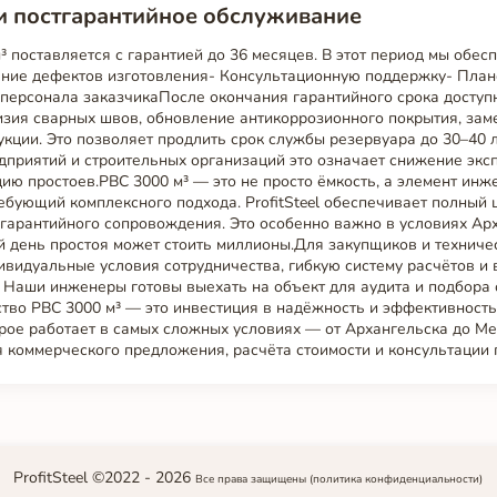
и постгарантийное обслуживание
 поставляется с гарантией до 36 месяцев. В этот период мы обес
ение дефектов изготовления- Консультационную поддержку- Пла
 персонала заказчикаПосле окончания гарантийного срока доступ
зия сварных швов, обновление антикоррозионного покрытия, зам
укции. Это позволяет продлить срок службы резервуара до 30–40 
приятий и строительных организаций это означает снижение экс
ию простоев.РВС 3000 м³ — это не просто ёмкость, а элемент ин
ебующий комплексного подхода. ProfitSteel обеспечивает полный ц
 гарантийного сопровождения. Это особенно важно в условиях Ар
й день простоя может стоить миллионы.Для закупщиков и техниче
ивидуальные условия сотрудничества, гибкую систему расчётов и
. Наши инженеры готовы выехать на объект для аудита и подбора
тво РВС 3000 м³ — это инвестиция в надёжность и эффективност
рое работает в самых сложных условиях — от Архангельска до М
 коммерческого предложения, расчёта стоимости и консультации 
ProfitSteel ©2022 -
2026
Все права защищены
(политика конфиденциальности)