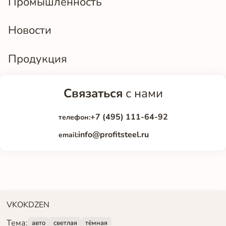
Промышленность
Новости
Продукция
Связаться
с нами
+7 (495) 111-64-92
телефон:
info@profitsteel.ru
email:
VK
OK
DZEN
Тема:
авто
светлая
тёмная