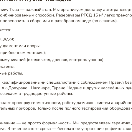
блику Тыва — важный этап. Мы организуем доставку автотранспор
комбинированным способом. Резервуары РГСД 15 м³ легко трансп
 перевозить в сборе или в разобранном виде (по секциям).
яется:
ощадки;
ундамент или опоры;
(при блочном монтаже);
ммуникаций (вход/выход, дренаж, контроль уровня);
истемы;
ные работы.
 квалифицированными специалистами с соблюдением Правил без
 Ак-Довураке, Шагонаре, Туране, Чадане и других населённых пун
ыезжаем в труднодоступные районы.
чает проверку герметичности, работу датчиков, систем аварийног
ельных приборов. Только после полного тестирования оборудова
живание — не просто формальность. Мы предоставляем гарантию д
ус. В течение этого срока — бесплатное устранение дефектов, ко