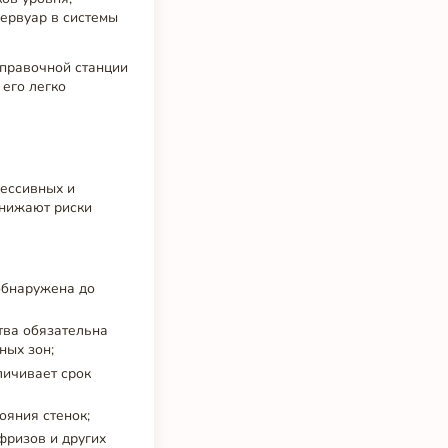
зервуар в системы
аправочной станции
 его легко
рессивных и
снижают риски
обнаружена до
тва обязательна
ных зон;
личивает срок
ояния стенок;
фризов и других