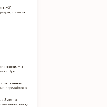
том, ЖД
ортируются — их
опасности. Мы
ктах. При
о отключения,
ние передаётся в
о 3 лет на
нсультации, выезд