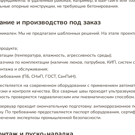
фундаменты. В удалённых районах, например, в Бай-Тайге или То
ьные опорные конструкции, не требующие бетонирования.
ние и производство под заказ
никален. Мы не предлагаем шаблонных решений. На этапе проек
продукта;
атации (температура, влажность, агрессивность среды);
азчика по комплектации (наличие люков, патрубков, КИП, систем с
онтажа и обслуживания;
ебования (ПБ, СНиП, ГОСТ, СанПиН).
ествляется на современном оборудовании с применением автома
езки и контроля качества. Все сварные швы проходят ультразвуко
ность проверяется гидравлическим или пневматическим способом.
зервуар проходит окончательную подготовку: антикоррозионное п
ку. По требованию предоставляется паспорт оборудования, серти
ключение экспертизы промышленной безопасности.
онтаж и пуско-наладка