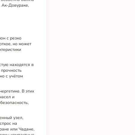
, Ак-Довураке,
он с резко
откое, но может
ктеристики
стую находятся в
 прочность
но с учётом
ергетике. В этих
масел и
безопасность,
енный узел,
спрос на
уране или Чадане,
димы компактные,