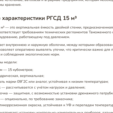
мы хранения.
 характеристики РГСД 15 м³
м³ — это вертикальная ёмкость двойной стенки, предназначенная
оответствует требованиям технических регламентов Таможенного 
орудованию, работающему под давлением.
ает внутреннюю и наружную оболочки, между которыми образова
позволяет оперативно выявлять утечки, что критически важно для
 и соблюдения экологических норм.
ы модели:
м — 15 кубометров;
дрическая, вертикальная;
ль марки 09Г2С или аналог, устойчивая к низким температурам;
 — рассчитывается с учётом нагрузок и давления;
очка — защитная, с возможностью установки дренажного патрубк
— опционально, по требованию заказчика;
икоррозионная окраска, устойчивая к УФ и перепадам температур
матривает установку контрольно-измерительных приборов: датчик