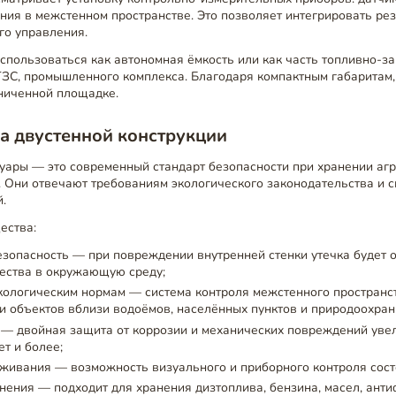
ния в межстенном пространстве. Это позволяет интегрировать ре
го управления.
спользоваться как автономная ёмкость или как часть топливно-з
АГЗС, промышленного комплекса. Благодаря компактным габаритам,
аниченной площадке.
а двустенной конструкции
уары — это современный стандарт безопасности при хранении аг
. Они отвечают требованиям экологического законодательства и 
.
ества:
зопасность — при повреждении внутренней стенки утечка будет 
ества в окружающую среду;
кологическим нормам — система контроля межстенного пространс
 объектов вблизи водоёмов, населённых пунктов и природоохран
 — двойная защита от коррозии и механических повреждений уве
ет и более;
живания — возможность визуального и приборного контроля сост
нения — подходит для хранения дизтоплива, бензина, масел, анти