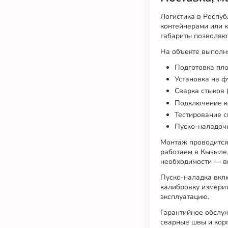
Логистика в Респу
контейнерами или 
габариты позволяют
На объекте выполн
Подготовка пл
Установка на ф
Сварка стыков 
Подключение ко
Тестирование с
Пуско-наладоч
Монтаж проводится
работаем в Кызыле,
необходимости — в
Пуско-наладка вклю
калибровку измерит
эксплуатацию.
Гарантийное обслу
сварные швы и корп