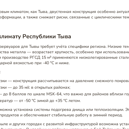
овым климатом, как Тыва, двустенная конструкция особенно акту
еформации, а также снижает риски, связанные с циклическими т
климату Республики Тыва
зервуаров для Тывы требует учёта специфики региона. Низкие те
ства металла — возрастает хрупкость, особенно при использова
и производстве РГСД 15 м³ применяются низколегированные стали
арной вязкостью при -40 °C и ниже.
:
зки — конструкция рассчитывается на давление снежного покрова 
зки — до 35 м/с в открытых районах;
 до 8 баллов по шкале MSK-64, что важно для районов вблизи го
ратур — от -50 °C зимой до +35 °C летом.
можна установка системы подогрева днища или теплоизоляции. Э
продуктов и обеспечивает стабильную работу в зимний период.
ыле и других городах с развитой инфраструктурой возможна уста