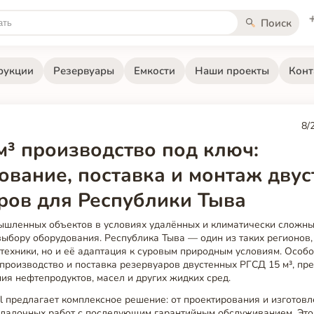
Поиск
рукции
Резервуары
Емкости
Наши проекты
Конт
8/
м³ производство под ключ:
ование, поставка и монтаж дву
ров для Республики Тыва
ышленных объектов в условиях удалённых и климатически сложны
выбору оборудования. Республика Тыва — один из таких регионов,
техники, но и её адаптация к суровым природным условиям. Особо
производство и поставка резервуаров двустенных РГСД 15 м³, пр
ия нефтепродуктов, масел и других жидких сред.
el предлагает комплексное решение: от проектирования и изготовл
аладочных работ с последующим гарантийным обслуживанием. Эт