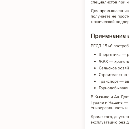
специалистов при н
Для промышленнико
получаете не прост
технической подде
Применение 
РГСД 15 м³ востреб
Энергетика — р
ЖКХ — хранение
Сельское хозяй
Строительство 
Транспорт — ав
Горнодобывающ
В Кызыле и Ак-Дову
Туране и Чадане —
Универсальность и
Кроме того, двусте
эксплуатацию без 