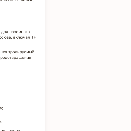
 для наземного
союза, включая ТР
н контролируемый
 предотвращения
а;
.
ов уровня,