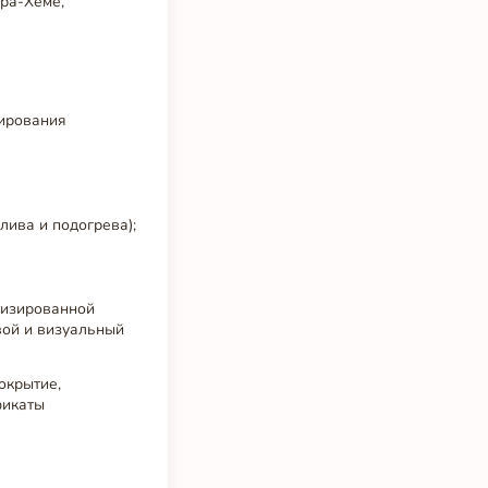
ора-Хеме,
тирования
лива и подогрева);
тизированной
вой и визуальный
окрытие,
фикаты