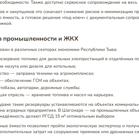
еобходимости. Также доступно сервисное сопровождение на весь 
в и закупщиков это означает снижение рисков и минимизацию пр
о ёмкость, а готовое решение «под ключ» с документальным сопр
ржкой.
в промышленности и ЖКХ
ован в различных секторах экономики Республики Тыва:
езервное топливо для дизельных электростанций в отдалённых по
 мазута или дизеля для котельных;
ство — заправка техники на агрокомплексах;
— обеспечение ГСМ на объектах;
тобазы, автопарки, дорожные службы;
ая отрасль — хранение топлива и масел на карьерах.
раке такие резервуары устанавливаются на объектах коммунальн
 на аграрных предприятиях. В Шагонаре — на промышленных объе
 надёжность делают РГСД 15 м³ оптимальным выбором.
нные ёмкости позволяют пройти экологическую экспертизу и полу
дополнительных затрат на сооружение приямков или дренажных си