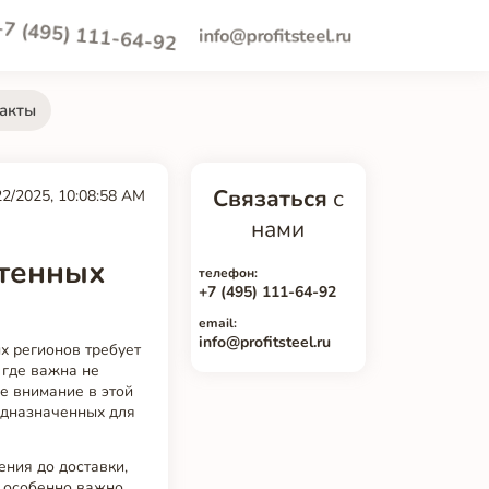
+7 (495) 111-64-92
info@profitsteel.ru
акты
Связаться
с
22/2025, 10:08:58 AM
нами
стенных
телефон:
+7 (495) 111-64-92
email:
info@profitsteel.ru
х регионов требует
 где важна не
е внимание в этой
едназначенных для
ения до доставки,
о особенно важно