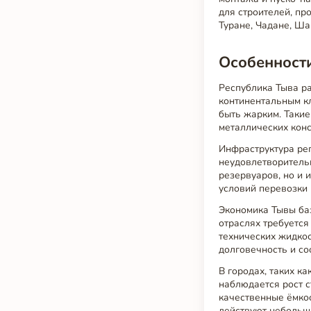
для строителей, пр
Туране, Чадане, Ша
Особенности
Республика Тыва ра
континентальным кл
быть жарким. Таки
металлических конс
Инфраструктура рег
неудовлетворительн
резервуаров, но и 
условий перевозки 
Экономика Тывы баз
отраслях требуется
технических жидко
долговечность и со
В городах, таких 
наблюдается рост с
качественные ёмкос
действуют небольш