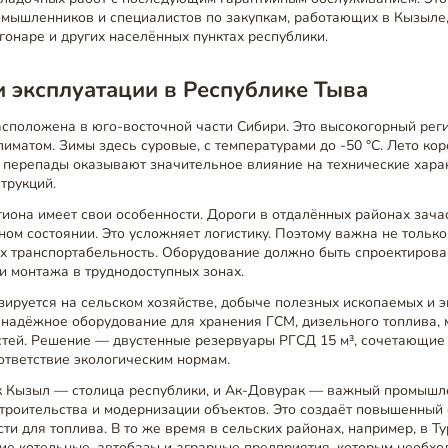
омышленников и специалистов по закупкам, работающих в Кызыле
гонаре и других населённых пунктах республики.
 эксплуатации в Республике Тыва
сположена в юго-восточной части Сибири. Это высокогорный реги
иматом. Зимы здесь суровые, с температурами до -50 °C. Лето кор
е перепады оказывают значительное влияние на технические хара
трукций.
иона имеет свои особенности. Дороги в отдалённых районах зача
ом состоянии. Это усложняет логистику. Поэтому важна не только
их транспортабельность. Оборудование должно быть спроектирова
и монтажа в труднодоступных зонах.
ируется на сельском хозяйстве, добыче полезных ископаемых и эн
 надёжное оборудование для хранения ГСМ, дизельного топлива, 
стей. Решение — двустенные резервуары РГСД 15 м³, сочетающие 
ответствие экологическим нормам.
как Кызыл — столица республики, и Ак-Довурак — важный промышл
троительства и модернизации объектов. Это создаёт повышенный 
ти для топлива. В то же время в сельских районах, например, в Т
ие котельные, автобазы и аграрные предприятия, которым необхо