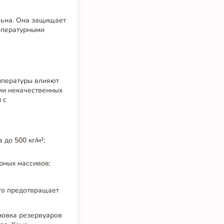
альна. Она защищает
емпературными
мпературы влияют
нии некачественных
 с
до 500 кг/м²;
рных массивов;
то предотвращает
новка резервуаров