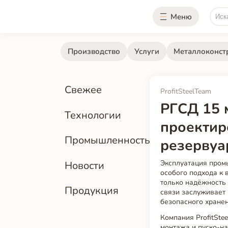
Меню
Производство
Услуги
Металлоконст
Свежее
ProfitSteelTeam
РГСД 15 
Технологии
проектир
Промышленность
резервуа
Эксплуатация пром
Новости
особого подхода к 
только надёжность 
Продукция
связи заслуживает 
безопасного хранен
Компания ProfitSte
монтажа и пуско-н