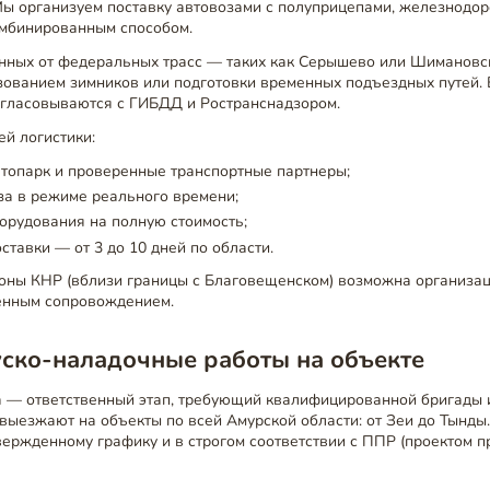
 Мы организуем поставку автовозами с полуприцепами, железнод
омбинированным способом.
енных от федеральных трасс — таких как Серышево или Шиманов
зованием зимников или подготовки временных подъездных путей. 
огласовываются с ГИБДД и Ространснадзором.
й логистики:
топарк и проверенные транспортные партнеры;
за в режиме реального времени;
орудования на полную стоимость;
ставки — от 3 до 10 дней по области.
йоны КНР (вблизи границы с Благовещенском) возможна организа
енным сопровождением.
уско-наладочные работы на объекте
 — ответственный этап, требующий квалифицированной бригады и
ыезжают на объекты по всей Амурской области: от Зеи до Тынды
ержденному графику и в строгом соответствии с ППР (проектом пр