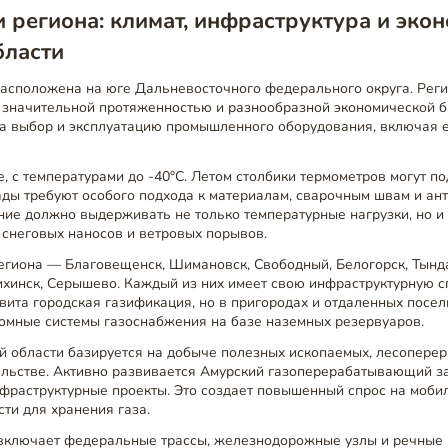
 региона: климат, инфраструктура и эко
бласти
расположена на юге Дальневосточного федерального округа. Рег
 значительной протяженностью и разнообразной экономической б
а выбор и эксплуатацию промышленного оборудования, включая е
, с температурами до -40°C. Летом столбики термометров могут 
ады требуют особого подхода к материалам, сварочным швам и ан
ние должно выдерживать не только температурные нагрузки, но 
 снеговых наносов и ветровых порывов.
егиона — Благовещенск, Шимановск, Свободный, Белогорск, Тында
ихинск, Серышево. Каждый из них имеет свою инфраструктурную с
ита городская газификация, но в пригородах и отдаленных посел
омные системы газоснабжения на базе наземных резервуаров.
й области базируется на добыче полезных ископаемых, лесоперер
ельстве. Активно развивается Амурский газоперерабатывающий за
нфраструктурные проекты. Это создает повышенный спрос на моби
ти для хранения газа.
 включает федеральные трассы, железнодорожные узлы и речные 