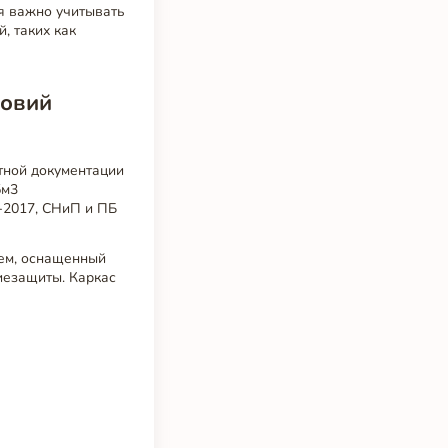
ия важно учитывать
, таких как
ловий
тной документации
5м3
7-2017, СНиП и ПБ
ием, оснащенный
иезащиты. Каркас