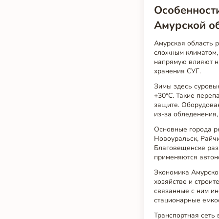
Особенности
Амурской о
Амурская область 
сложным климатом,
напрямую влияют н
хранения СУГ.
Зимы здесь суровые
+30°C. Такие переп
защите. Оборудова
из-за обледенения,
Основные города р
Новоуральск, Райч
Благовещенске разв
применяются автон
Экономика Амурско
хозяйстве и строит
связанные с ним и
стационарные емкос
Транспортная сеть