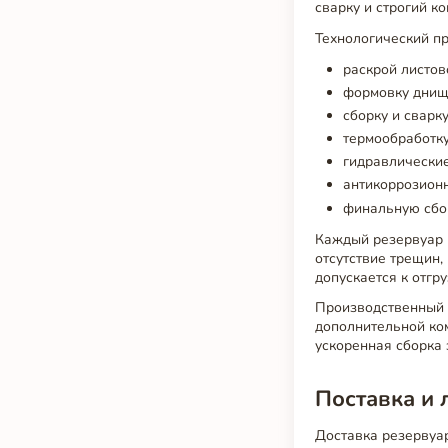
сварку и строгий к
Технологический пр
раскрой листов
формовку днищ
сборку и сварку
термообработку
гидравлические
антикоррозионн
финальную сбо
Каждый резервуар 
отсутствие трещин,
допускается к отгру
Производственный ц
дополнительной ко
ускоренная сборка 
Поставка и 
Доставка резервуар