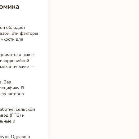
номика
ион обладает
азой. Эти факторы
мкости для
подниматься выше
тикоррозийной
и механические —
, Зея,
пецифику. В
ках активно
аботке, сельском
вод (ГПЗ) и
льные и
пути. Однако в