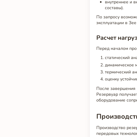
внутреннее и в
составы).
По запросу возможн
эксплуатации в Зее
Расчет нагру
Перед началом про
статический ан
динамическое м
термический ан
оценку устойчи
После завершения 
Резервуар получает
оборудование сопр
Производств
Производство резе
передовых технолог