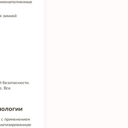
цинконаполненные
я зимней
 безопасности.
е. Все
нологии
 с применением
томатизированную