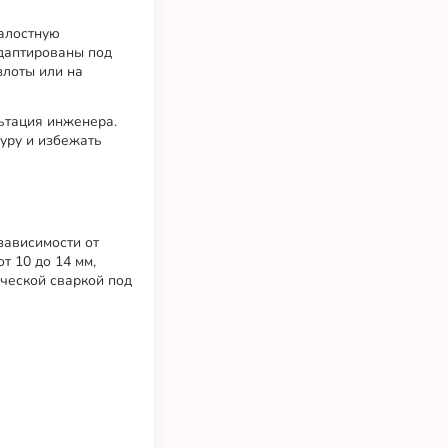
талостную
адаптированы под
злоты или на
ьтация инженера.
уру и избежать
зависимости от
т 10 до 14 мм,
ческой сваркой под