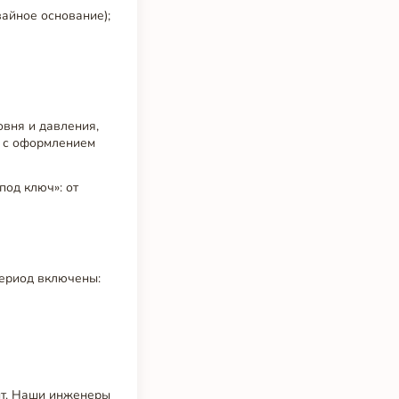
вайное основание);
овня и давления,
ю с оформлением
под ключ»: от
период включены:
нт. Наши инженеры