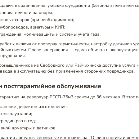
щадки: выравнивание, укладка фундамента (бетонная плита или с
тановка емкости на опоры;
ковых сварок (при необходимости);
рубопроводов, арматуры и КИП;
граждения, молниезащиты и системы учета газа.
аботы включают проверку герметичности, настройку датчиков ур
ийных систем. После завершения — сдача объекта в эксплуатаци
борудования.
ромышленников из Свободного или Райчихинска доступна услуга «
ввода в эксплуатацию без привлечения сторонних подрядчиков.
и постгарантийное обслуживание
гарантию на резервуар РГСП-75м3 сроком до 36 месяцев. В этот 
ранение дефектов изготовления;
о эксплуатации;
р один раз в год;
вной арматуры и датчиков.
рантии доступны сервисные контракты на ТО, диагностику и ремо