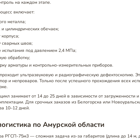
онтроль на каждом этапе.
оцесс включает:
ого металла;
 и цилиндрических обечаек;
 корпуса;
 сварных швов;
 испытания под давлением 2,4 МПа;
ую обработку;
рку арматуры и контрольно-измерительных приборов.
проходит ультразвуковую и радиографическую дефектоскопию. Эт
 пор и непроваров. Только после успешного прохождения всех ис
зке.
икл занимает от 14 до 25 дней в зависимости от загруженности 
мплектации. Для срочных заказов из Белогорска или Новоуральс
за 10–12 дней.
логистика по Амурской области
а РГСП-75м3 — сложная задача из-за габаритов (длина до 14 м, д