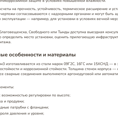
нтикоррозийной защите в условиях повышенной влажности.
счеты на прочность, устойчивость, термическое расширение и ус
 чертежи согласовываются с надзорными органами и могут быть 
 эксплуатации — например, для установки в условиях вечной мер
 Благовещенска, Свободного или Тынды доступна выездная консул
о определить место установки, оценить прилегающую инфраструкт
нтажа.
ные особенности и материалы
м3 изготавливается из стали марок 09Г2С, 16ГС или 15ХСНД — в 
остойкости и коррозионной стойкости. Толщина стенок корпуса — о
Все сварные соединения выполняются аргонодуговой или автомати
ементы:
 возможностью регулировки по высоте;
а и продувки;
дные патрубки с фланцами;
троля давления и уровня;