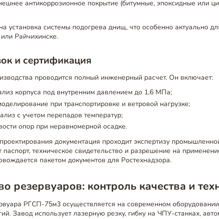
нешнее антикоррозионное покрытие (битумные, эпоксидные или 
а установка системы подогрева днищ, что особенно актуально дл
 или Райчихинске.
зок и сертификация
изводства проводится полный инженерный расчет. Он включает:
ализ корпуса под внутренним давлением до 1,6 МПа;
оделирование при транспортировке и ветровой нагрузке;
ализ с учетом перепадов температур;
вости опор при неравномерной осадке.
проектирования документация проходит экспертизу промышленной
 паспорт, техническое свидетельство и разрешение на применени
овождается пакетом документов для Ростехнадзора.
о резервуаров: контроль качества и тех
рвуара РГСП-75м3 осуществляется на современном оборудовании
ий. Завод использует лазерную резку, гибку на ЧПУ-станках, ав