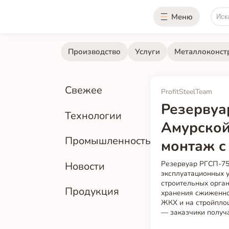
Меню
Производство
Услуги
Металлоконст
Свежее
ProfitSteelTeam
Резервуа
Технологии
Амурской
Промышленность
монтаж с
Резервуар РГСП-75
Новости
эксплуатационных 
строительных орган
Продукция
хранения сжиженног
ЖКХ и на стройпло
— заказчики получ