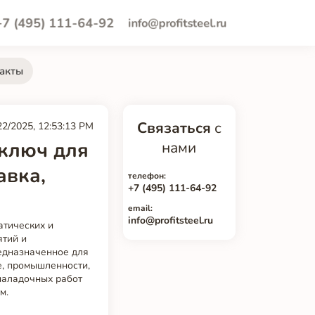
+7 (495) 111-64-92
info@profitsteel.ru
акты
Связаться
с
22/2025, 12:53:13 PM
 ключ для
нами
авка,
телефон:
+7 (495) 111-64-92
email:
info@profitsteel.ru
атических и
ятий и
редназначенное для
е, промышленности,
наладочных работ
м.