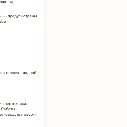
орожным
ск — предусмотрены
Все
ция международной
 спецтехники.
. Работы
оизводства работ).