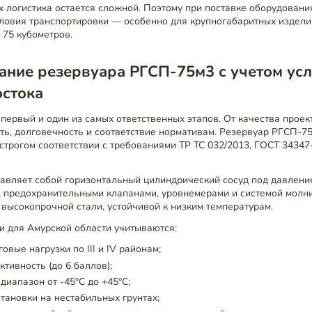
 логистика остается сложной. Поэтому при поставке оборудован
словия транспортировки — особенно для крупногабаритных изделий
 75 кубометров.
ание резервуара РГСП-75м3 с учетом ус
остока
ервый и один из самых ответственных этапов. От качества проек
ть, долговечность и соответствие нормативам. Резервуар РГСП-7
строгом соответствии с требованиями ТР ТС 032/2013, ГОСТ 3434
тавляет собой горизонтальный цилиндрический сосуд под давлен
, предохранительными клапанами, уровнемерами и системой молн
 высокопрочной стали, устойчивой к низким температурам.
и для Амурской области учитываются:
овые нагрузки по III и IV районам;
ктивность (до 6 баллов);
диапазон от -45°C до +45°C;
тановки на нестабильных грунтах;