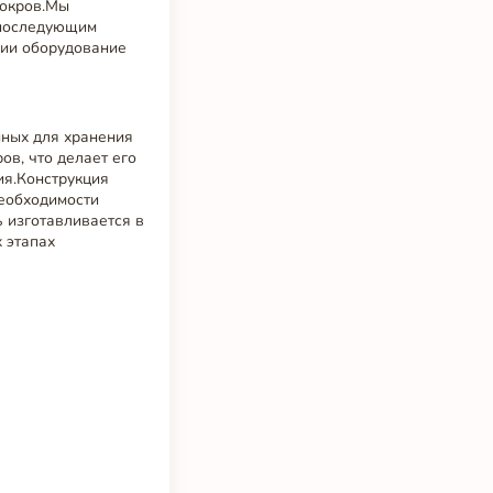
покров.Мы
 последующим
ции оборудование
нных для хранения
ов, что делает его
ия.Конструкция
необходимости
 изготавливается в
х этапах