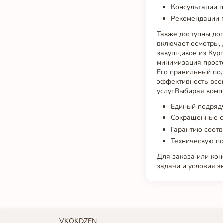
Консультации п
Рекомендации 
Также доступны дог
включает осмотры,
закупщиков из Кур
минимизация просто
Его правильный по
эффективность все
услуг.Выбирая комп
Единый подрядч
Сокращенные с
Гарантию соотв
Техническую п
Для заказа или ко
задачи и условия э
VK
OK
DZEN