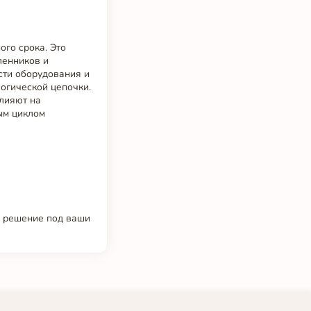
го срока. Это
ленников и
сти оборудования и
логической цепочки.
лияют на
ым циклом
е решение под ваши