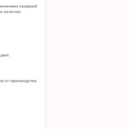
именением лазерной
ое качество
цией.
ра от производства