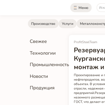
Меню
Производство
Услуги
Металлоконст
Свежее
ProfitSteelTeam
Резервуа
Технологии
Курганск
Промышленность
монтаж и
Проектирование и 
Новости
нефтепродуктов, в
объектах. В услови
Продукция
отрасли, надежная
предприятий.Резер
наземного размеще
ГОСТ, что делает е