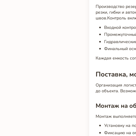
Производство резе
резки, гибки и авт
швов.Контроль вкл
Входной контр
Промежуточный
Гидравлически
Финальный осм
Каждая емкость со
Поставка, м
Организация логист
до объекта. Возмо
Монтаж на о
Монтаж выполняетс
Установку на п
Фиксацию на о