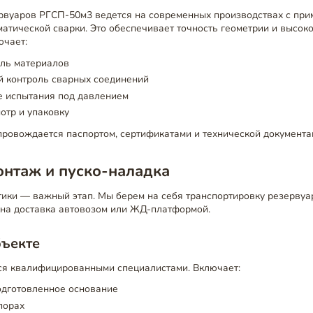
рвуаров РГСП-50м3 ведется на современных производствах с пр
оматической сварки. Это обеспечивает точность геометрии и высок
ючает:
оль материалов
 контроль сварных соединений
е испытания под давлением
отр и упаковку
провождается паспортом, сертификатами и технической документа
онтаж и пуско-наладка
ики — важный этап. Мы берем на себя транспортировку резервуа
жна доставка автовозом или ЖД-платформой.
бъекте
я квалифицированными специалистами. Включает:
одготовленное основание
порах