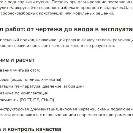
и с подъездными путями. Поэтому при планировании поставки мы
дит маршрута. Это позволяет избежать простоев и задержек.Для
 сборно-разборных конструкций или модульных решений.
 работ: от чертежа до ввода в эксплуат
плексный подход, исключающий разрыв между этапами реализаци
ращает сроки и повышает качество конечного результата.
ие и расчет
ования учитываются:
реды (вода, топливо, химикаты)
атации (температура, давление, вибрации)
азчика по комплектации
окументы (ГОСТ, ПБ, СНиП)
онструкторская документация, включая чертежи, схемы подключен
асчеты выполняются с использованием современного программног
 и контроль качества