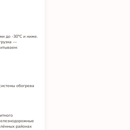
и до -30°C и ниже.
агрузка —
читываем:
системы обогрева
ритного
 Железнодорожные
алённых районах