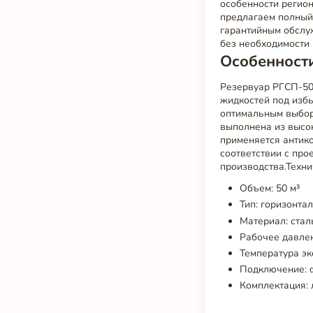
особенности регион
предлагаем полный
гарантийным обслуж
без необходимости
Особенност
Резервуар РГСП-50
жидкостей под избы
оптимальным выбор
выполнена из высок
применяется антик
соответствии с про
производства.Техни
Объем: 50 м³
Тип: горизонта
Материал: стал
Рабочее давлен
Температура эк
Подключение: ф
Комплектация: 