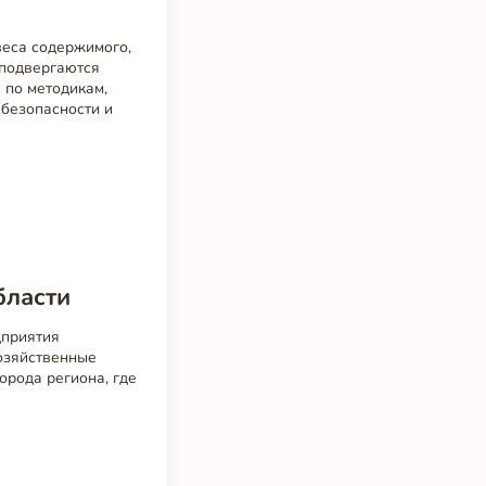
веса содержимого,
 подвергаются
 по методикам,
безопасности и
бласти
дприятия
озяйственные
орода региона, где