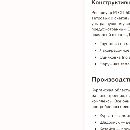
Конструктивн
Резервуар РГСП-50м
ветровых и снегов
ультразвуковому к
предусмотренным С
пожарной охраны.Д
Грунтовка по м
Лакокрасочное 
Оцинковка (по 
Наружная тепло
Производств
Курганская област
машиностроения, п
комплексы. Все они
востребованы емко
Курган — админ
Шадринск — це
Катайск — про