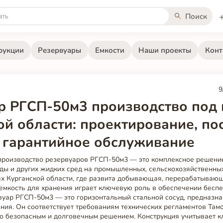
Поиск
рукции
Резервуары
Емкости
Наши проекты
Конт
9
р РГСП-50м3 производство под
ой области: проектирование, пос
 гарантийное обслуживание
производство резервуаров РГСП-50м3 — это комплексное решени
оды и других жидких сред на промышленных, сельскохозяйственны
ях Курганской области, где развита добывающая, перерабатываю
 емкость для хранения играет ключевую роль в обеспечении бесп
вуар РГСП-50м3 — это горизонтальный стальной сосуд, предназн
ния. Он соответствует требованиям технических регламентов Там
го безопасным и долговечным решением. Конструкция учитывает 