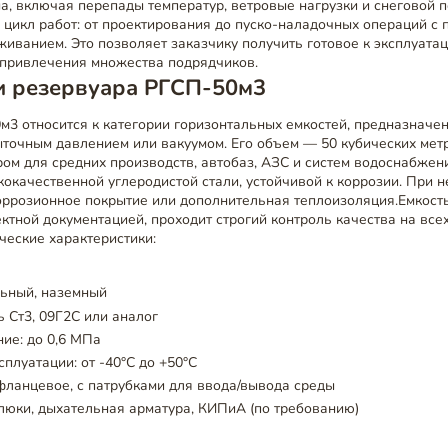
а, включая перепады температур, ветровые нагрузки и снеговой 
 цикл работ: от проектирования до пуско-наладочных операций с
иванием. Это позволяет заказчику получить готовое к эксплуата
 привлечения множества подрядчиков.
и резервуара РГСП-50м3
м3 относится к категории горизонтальных емкостей, предназначе
точным давлением или вакуумом. Его объем — 50 кубических метр
ом для средних производств, автобаз, АЗС и систем водоснабжен
окачественной углеродистой стали, устойчивой к коррозии. При 
оррозионное покрытие или дополнительная теплоизоляция.Емкость
ектной документацией, проходит строгий контроль качества на все
ческие характеристики:
льный, наземный
ь Ст3, 09Г2С или аналог
ие: до 0,6 МПа
сплуатации: от -40°C до +50°C
ланцевое, с патрубками для ввода/вывода среды
люки, дыхательная арматура, КИПиА (по требованию)