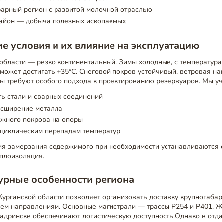
рарный регион с развитой молочной отраслью
айон — добыча полезных ископаемых
е условия и их влияние на эксплуатацию
области — резко континентальный. Зимы холодные, с температурам
может достигать +35°C. Снеговой покров устойчивый, ветровая н
ры требуют особого подхода к проектированию резервуаров. Мы у
ь стали и сварных соединений
асширение металла
ежного покрова на опоры
 циклическим перепадам температур
я замерзания содержимого при необходимости устанавливаются 
еплоизоляция.
урные особенности региона
Курганской области позволяет организовать доставку крупногаба
сем направлениям. Основные магистрали — трассы Р254 и Р401.
Шадринске обеспечивают логистическую доступность.Однако в отд