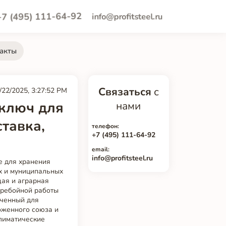
+7 (495) 111-64-92
info@profitsteel.ru
акты
Связаться
с
/22/2025, 3:27:52 PM
 ключ для
нами
тавка,
телефон:
+7 (495) 111-64-92
email:
info@profitsteel.ru
е для хранения
х и муниципальных
щая и аграрная
еребойной работы
аченный для
оженного союза и
климатические