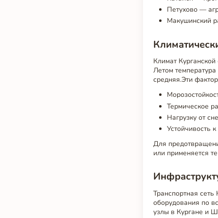
Петухово — аг
Макушинский р
Климатически
Климат Курганской 
Летом температура 
средняя.Эти факто
Морозостойкост
Термическое р
Нагрузку от сн
Устойчивость к
Для предотвращени
или применяется т
Инфраструкт
Транспортная сеть 
оборудования по в
узлы в Кургане и 