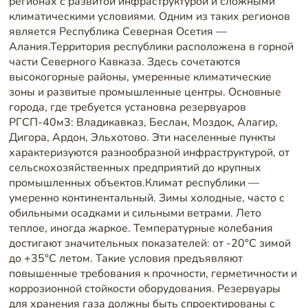
регионах с развитой инфраструктурой и сложными
климатическими условиями. Одним из таких регионов
является Республика Северная Осетия —
Алания.Территория республики расположена в горной
части Северного Кавказа. Здесь сочетаются
высокогорные районы, умеренные климатические
зоны и развитые промышленные центры. Основные
города, где требуется установка резервуаров
РГСП-40м3: Владикавказ, Беслан, Моздок, Алагир,
Дигора, Ардон, Эльхотово. Эти населенные пункты
характеризуются разнообразной инфраструктурой, от
сельскохозяйственных предприятий до крупных
промышленных объектов.Климат республики —
умеренно континентальный. Зимы холодные, часто с
обильными осадками и сильными ветрами. Лето
теплое, иногда жаркое. Температурные колебания
достигают значительных показателей: от -20°C зимой
до +35°C летом. Такие условия предъявляют
повышенные требования к прочности, герметичности и
коррозионной стойкости оборудования. Резервуары
для хранения газа должны быть спроектированы с