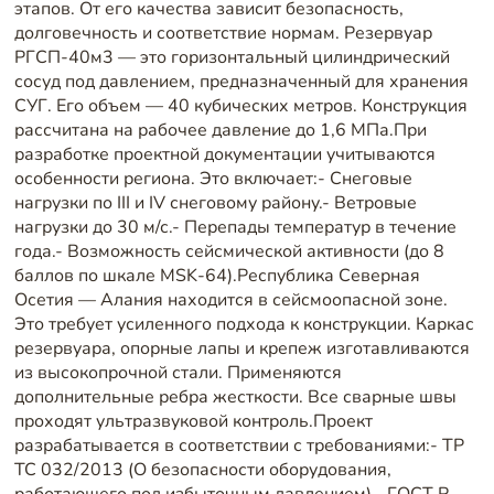
этапов. От его качества зависит безопасность,
долговечность и соответствие нормам. Резервуар
РГСП-40м3 — это горизонтальный цилиндрический
сосуд под давлением, предназначенный для хранения
СУГ. Его объем — 40 кубических метров. Конструкция
рассчитана на рабочее давление до 1,6 МПа.При
разработке проектной документации учитываются
особенности региона. Это включает:- Снеговые
нагрузки по III и IV снеговому району.- Ветровые
нагрузки до 30 м/с.- Перепады температур в течение
года.- Возможность сейсмической активности (до 8
баллов по шкале MSK-64).Республика Северная
Осетия — Алания находится в сейсмоопасной зоне.
Это требует усиленного подхода к конструкции. Каркас
резервуара, опорные лапы и крепеж изготавливаются
из высокопрочной стали. Применяются
дополнительные ребра жесткости. Все сварные швы
проходят ультразвуковой контроль.Проект
разрабатывается в соответствии с требованиями:- ТР
ТС 032/2013 (О безопасности оборудования,
работающего под избыточным давлением).- ГОСТ Р