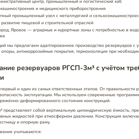
инистративный центр, промышленный и логистический хаб
 машиностроения и медицинского приборостроения
упный промышленный узел с металлургией и сельхозмашинострое
 развитие пищевой и строительной отраслей
ород, Яровое — аграрные и курортные зоны с потребностью в вод
ива
ций мы предлагаем адаптированное производство резервуаров с 
 опоры, антикоррозийные покрытия, термоизоляция при необходим
ание резервуаров РГСП-3м³ с учётом тр
ии
ервый и один из самых ответственных этапов. От правильности р
езопасность эксплуатации. Мы используем современные программ
ряжённо-деформированного состояния конструкций.
³ представляет собой вертикальную цилиндрическую ёмкость, пр
ивных жидкостей при атмосферном давлении. Конструкция включае
лестницу и опорную раму.
ования учитываются: