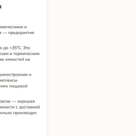
я
омическими и
ка — предприятия
 до +35°C. Это
розии и термическим
ке емкостей на
шиностроении и
омплексы
ятиях пищевой
цовске — хорошая
ожности с доставкой
олько производит,