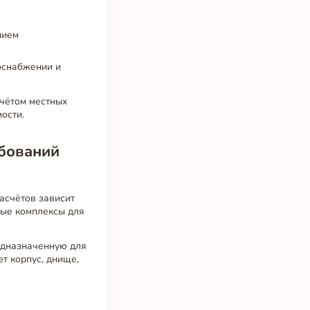
нием
оснабжении и
учётом местных
ости.
ебований
асчётов зависит
ные комплексы для
едназначенную для
т корпус, днище,