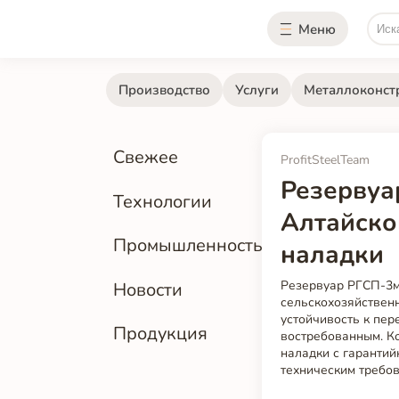
Меню
Производство
Услуги
Металлоконст
Свежее
ProfitSteelTeam
Резервуа
Технологии
Алтайско
Промышленность
наладки
Резервуар РГСП-3м
Новости
сельскохозяйственн
устойчивость к пер
Продукция
востребованным. Ко
наладки с гаранти
техническим требов