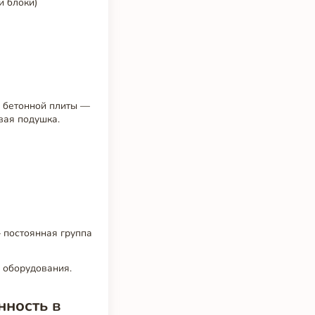
и блоки)
а бетонной плиты —
вая подушка.
 постоянная группа
 оборудования.
нность в