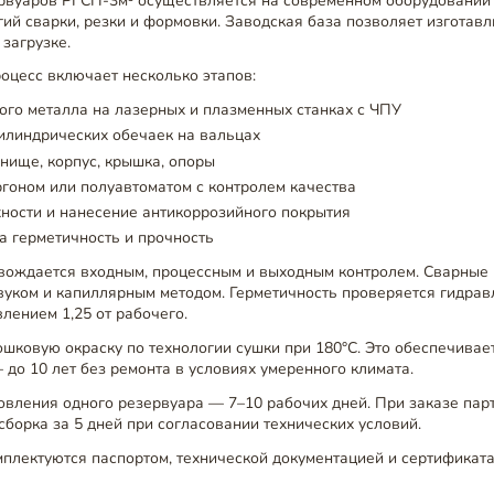
рвуаров РГСП-3м³ осуществляется на современном оборудовании
ий сварки, резки и формовки. Заводская база позволяет изготавл
 загрузке.
оцесс включает несколько этапов:
ого металла на лазерных и плазменных станках с ЧПУ
илиндрических обечаек на вальцах
днище, корпус, крышка, опоры
гоном или полуавтоматом с контролем качества
ности и нанесение антикоррозийного покрытия
а герметичность и прочность
вождается входным, процессным и выходным контролем. Сварные
вуком и капиллярным методом. Герметичность проверяется гидра
лением 1,25 от рабочего.
ковую окраску по технологии сушки при 180°C. Это обеспечивает
до 10 лет без ремонта в условиях умеренного климата.
овления одного резервуара — 7–10 рабочих дней. При заказе парт
борка за 5 дней при согласовании технических условий.
плектуются паспортом, технической документацией и сертификата