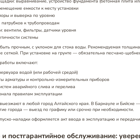
щадки: выравнивание, устройство фундамента (бетонная плита ил
ремещение емкости к месту установки
поры и выверка по уровню
 патрубков к трубопроводам
: вентили, фильтры, датчики уровня
етичности системы
быть прочным, с уклоном для стока воды. Рекомендуемая толщин
е сеткой. При установке на грунте — обязательна песчано-щебне
работы включают:
ервуара водой (или рабочей средой)
ты арматуры и контрольно-измерительных приборов
истем аварийного слива и перелива
онала правилам эксплуатации
выезжают в любой город Алтайского края. В Барнауле и Бийске —
гие города — выезд по графику или срочно при необходимости.
пуско-наладки оформляется акт ввода в эксплуатацию и передачи
 и постгарантийное обслуживание: увере