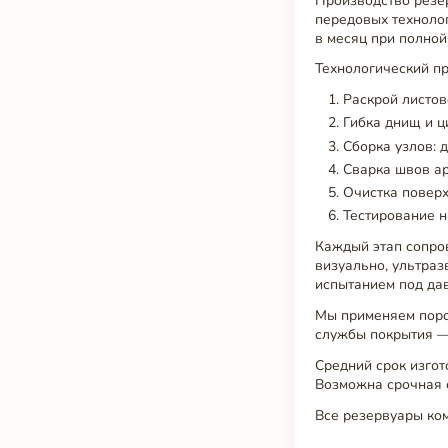
Производство резе
передовых технолог
в месяц при полной
Технологический пр
Раскрой листов
Гибка днищ и ц
Сборка узлов: 
Сварка швов ар
Очистка поверх
Тестирование н
Каждый этап сопро
визуально, ультраз
испытанием под дав
Мы применяем порош
службы покрытия — 
Средний срок изгот
Возможна срочная с
Все резервуары ком