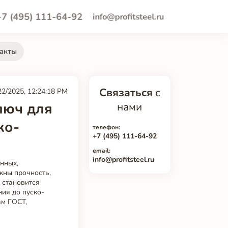
+7 (495) 111-64-92
info@profitsteel.ru
акты
Связаться
с
22/2025, 12:24:18 PM
люч для
нами
ко-
телефон:
+7 (495) 111-64-92
email:
info@profitsteel.ru
нных,
жны прочность,
 становится
ния до пуско-
ам ГОСТ,