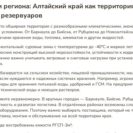
 региона: Алтайский край как территори
 резервуаров
это обширная территория с разнообразными климатическими, экон
 условиями. От Барнаула до Бийска, от Рубцовска до Новоалтайс
ачами хранения воды, топлива, химикатов и других жидкостей.
нентальный: суровые зимы с температурами до -40°C и жаркое лето
ческих конструкций высокой морозостойкости, устойчивости к кор
енно важно учитывать ветровые и снеговые нагрузки при установ
х.
 базируется на сельском хозяйстве, пищевой промышленности, ма
расли нуждаются в надежных системах хранения. Например, агрок
уары для хранения питьевой воды, удобрений и ГСМ. На предпри
 технической воды и моющих растворов.
звита неравномерно. В крупных городах — Барнауле, Бийске, Руб
пность и развитая логистика. В отдалённых районах возможны сл
оборудования. Поэтому важно выбирать поставщика, который не т
ставку, монтаж и обслуживание на всей территории края.
где востребованы емкости РГСП-3м³: