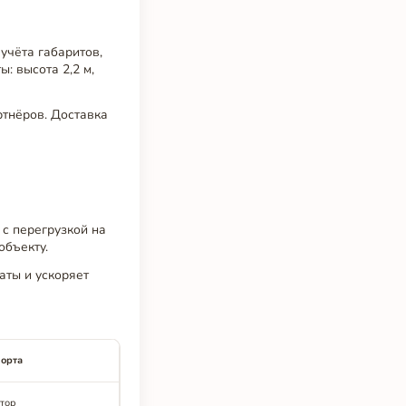
учёта габаритов,
: высота 2,2 м,
ртнёров. Доставка
с перегрузкой на
объекту.
аты и ускоряет
порта
тор