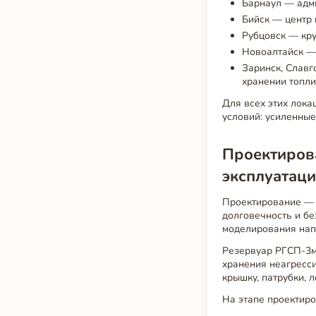
Барнаул — адм
Бийск — центр
Рубцовск — кр
Новоалтайск —
Заринск, Славг
хранении топл
Для всех этих лока
условий: усиленные
Проектиров
эксплуатац
Проектирование — п
долговечность и б
моделирования нап
Резервуар РГСП-3м
хранения неагресс
крышку, патрубки, 
На этапе проектир