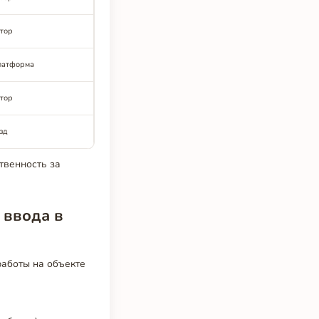
тор
латформа
тор
зд
твенность за
 ввода в
работы на объекте