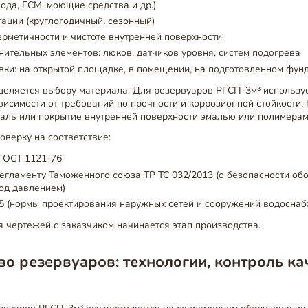
вода, ГСМ, моющие средства и др.)
ации (круглогодичный, сезонный)
ерметичности и чистоте внутренней поверхности
ительных элементов: люков, датчиков уровня, систем подогрева
вки: на открытой площадке, в помещении, на подготовленном фун
деляется выбору материала. Для резервуаров РГСП-3м³ используе
ависимости от требований по прочности и коррозионной стойкости
ль или покрытие внутренней поверхности эмалью или полимерам
оверку на соответствие:
 ГОСТ 1121-76
егламенту Таможенного союза ТР ТС 032/2013 (о безопасности об
од давлением)
5 (нормы проектирования наружных сетей и сооружений водосна
 чертежей с заказчиком начинается этап производства.
о резервуаров: технологии, контроль ка