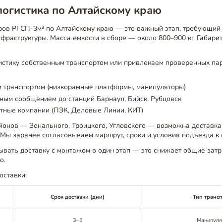
логистика по Алтайскому краю
ров РГСП-3м³ по Алтайскому краю — это важный этап, требующий 
фраструктуры. Масса емкости в сборе — около 800–900 кг. Габариты
истику собственным транспортом или привлекаем проверенных па
 транспортом (низкорамные платформы, манипуляторы)
ым сообщением до станций Барнаул, Бийск, Рубцовск
тные компании (ПЭК, Деловые Линии, КИТ)
онов — Зонального, Троицкого, Угловского — возможна доставка 
 Мы заранее согласовываем маршрут, сроки и условия подъезда к 
вать доставку с монтажом в один этап — это снижает общие затр
ю.
оставки:
Срок доставки (дни)
Тип транс
3–5
Манипуля