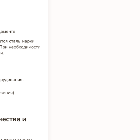
даменте
тся сталь марки
. При необходимости
и.
орудования,
бжения)
чества и