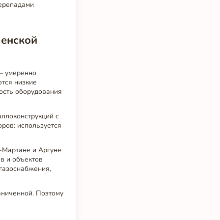
перепадами
ченской
— умеренно
ются низкие
вость оборудования
аллоконструкций с
оров: используется
с-Мартане и Аргуне
в и объектов
газоснабжения,
раниченной. Поэтому