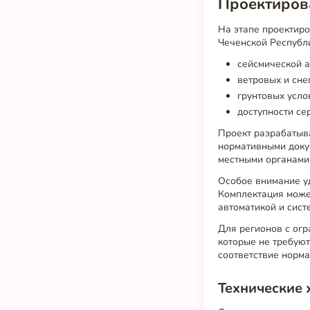
Проектирова
На этапе проектиро
Чеченской Республ
сейсмической а
ветровых и сне
грунтовых усло
доступности се
Проект разрабатыва
нормативными докум
местными органами
Особое внимание уд
Комплектация може
автоматикой и сист
Для регионов с ог
которые не требуют
соответствие норма
Технические 