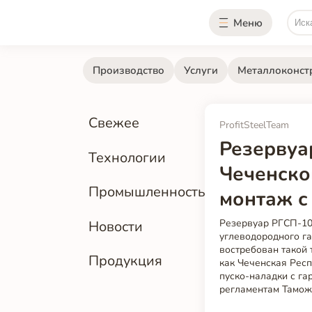
Меню
Производство
Услуги
Металлоконст
Свежее
ProfitSteelTeam
Резервуа
Технологии
Чеченско
Промышленность
монтаж с
Резервуар РГСП-10
Новости
углеводородного га
востребован такой
Продукция
как Чеченская Респ
пуско-наладки с г
регламентам Тамож