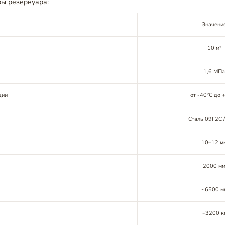
ы резервуара:
Значени
10 м³
1,6 МП
ции
от -40°C до 
Сталь 09Г2С 
10–12 м
2000 м
~6500 м
~3200 к