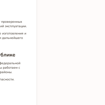
т проверенных
ий эксплуатации.
е изготовления и
 и дальнейшего
ублике
 федеральной
Мы работаем с
 районы.
пасности.