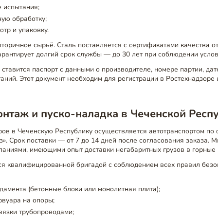
 испытания;
ую обработку;
тр и упаковку.
торичное сырьё. Сталь поставляется с сертификатами качества о
арантирует долгий срок службы — до 30 лет при соблюдении услов
ставится паспорт с данными о производителе, номере партии, дат
аний. Этот документ необходим для регистрации в Ростехнадзоре
онтаж и пуско-наладка в Чеченской Респ
ров в Чеченскую Республику осуществляется автотранспортом по
з». Срок поставки — от 7 до 14 дней после согласования заказа. 
паниями, имеющими опыт доставки негабаритных грузов в горные
я квалифицированной бригадой с соблюдением всех правил безо
дамента (бетонные блоки или монолитная плита);
рвуара на опоры;
вязки трубопроводами;