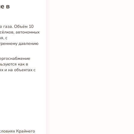
е в
о газа. Объём 10
сёлков, автономных
я, с
утреннему давлению
нергоснабжение
льзуются как в
х и на объектах с
словиях Крайнего