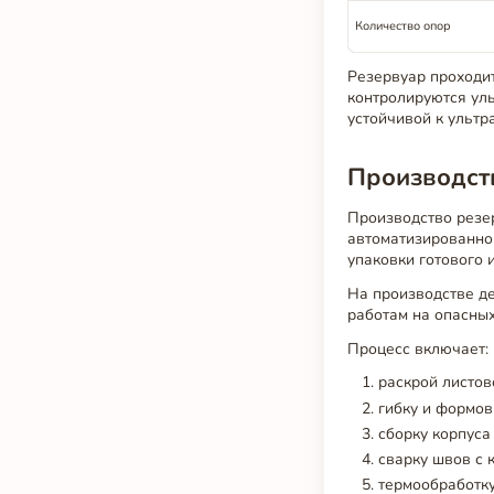
Количество опор
Резервуар проходит
контролируются уль
устойчивой к ультр
Производств
Производство резе
автоматизированной
упаковки готового 
На производстве де
работам на опасны
Процесс включает:
раскрой листов
гибку и формов
сборку корпуса
сварку швов с 
термообработку