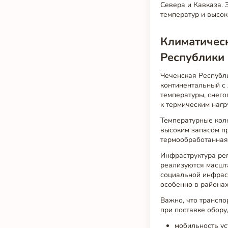
Севера и Кавказа. 
температур и высо
Климатичес
Республики
Чеченская Республ
континентальный с 
температуры, снего
к термическим нагр
Температурные коле
высоким запасом пр
термообработанная 
Инфраструктура рег
реализуются масшт
социальной инфрас
особенно в районах
Важно, что транспо
при поставке обору
мобильность ус