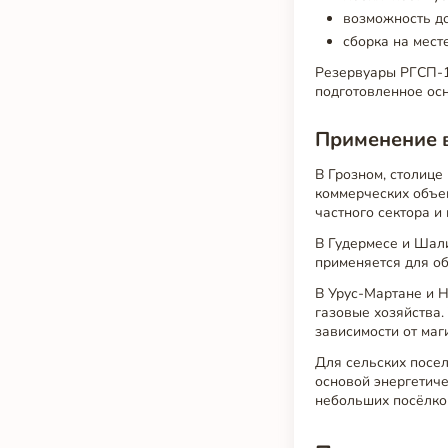
возможность до
сборка на мест
Резервуары РГСП-1
подготовленное ос
Применение в
В Грозном, столице
коммерческих объек
частного сектора и
В Гудермесе и Шал
применяется для об
В Урус-Мартане и Н
газовые хозяйства.
зависимости от маг
Для сельских посел
основой энергетич
небольших посёлков