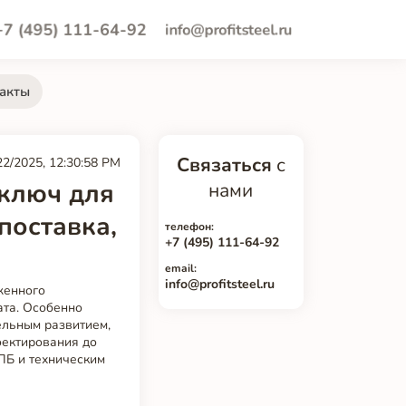
+7 (495) 111-64-92
info@profitsteel.ru
акты
Связаться
с
22/2025, 12:30:58 PM
 ключ для
нами
поставка,
телефон:
+7 (495) 111-64-92
email:
info@profitsteel.ru
женного
ата. Особенно
ельным развитием,
роектирования до
ПБ и техническим