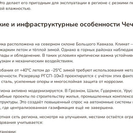
Это делает его пригодным для эксплуатации в регионе с резкими 
кой влажностью.
кие и инфраструктурные особенности Че
ика расположена на северном склоне Большого Кавказа. Климат 
жарким летом и тёплой зимой. Однако в горных районах наблюда
пады и обледенение. В таких условиях критически важна устойчи
узкам и механическим воздействиям.
бания от +40°C летом до -25°C зимой требуют использования мет
очности. Резервуар РГСП-10м3 проектируется с учётом этих факт
сталь, усиленные опоры и многослойная защита от коррозии.
иона активно модернизируется. В Грозном, Шали, Гудермесе, Уру
абные проекты по строительству жилья, промышленных комплексо
труктуры. Это создаёт повышенный спрос на автономные системы 
, где централизованная газификация ещё не завершена.
ртная сеть региона, несмотря на улучшения, местами остаётся ог
дования учитывается:
тановки;