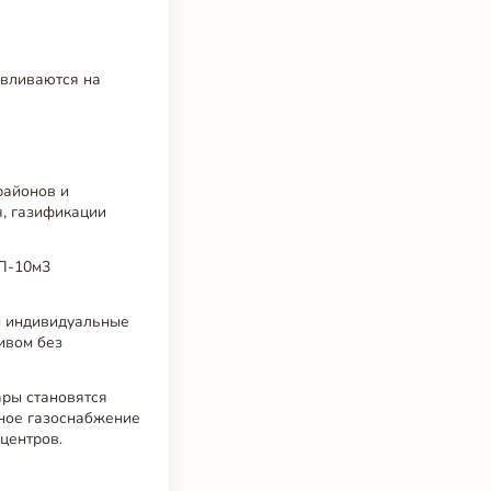
авливаются на
районов и
я, газификации
СП-10м3
ны индивидуальные
ивом без
ары становятся
нное газоснабжение
центров.