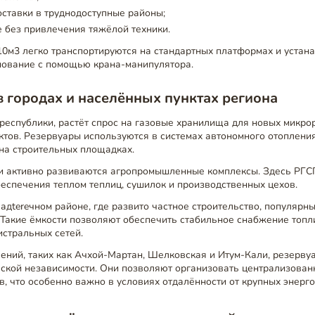
ставки в труднодоступные районы;
е без привлечения тяжёлой техники.
0м3 легко транспортируются на стандартных платформах и устан
нование с помощью крана-манипулятора.
 городах и населённых пунктах региона
 республики, растёт спрос на газовые хранилища для новых микро
тов. Резервуары используются в системах автономного отоплени
 на строительных площадках.
и активно развиваются агропромышленные комплексы. Здесь РГ
еспечения теплом теплиц, сушилок и производственных цехов.
адtereчном районе, где развито частное строительство, популяр
 Такие ёмкости позволяют обеспечить стабильное снабжение топл
истральных сетей.
ений, таких как Ачхой-Мартан, Шелковская и Итум-Кали, резерву
еской независимости. Они позволяют организовать централизова
, что особенно важно в условиях отдалённости от крупных энерго