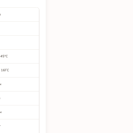
е
а
+45°C
/ 16ГС
м
м
м
г