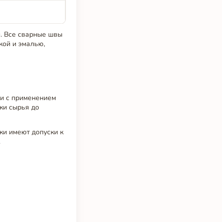
й. Все сварные швы
кой и эмалью,
и с применением
ки сырья до
ки имеют допуски к
.