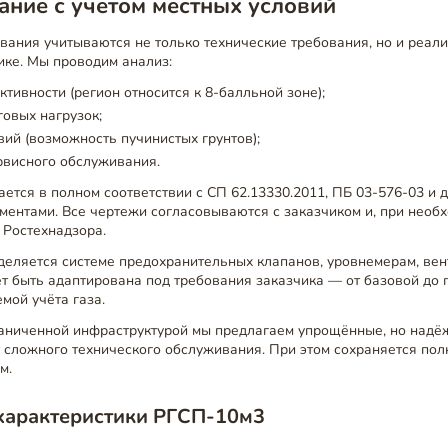
ние с учётом местных условий
вания учитываются не только технические требования, но и реали
ике. Мы проводим анализ:
ктивности (регион относится к 8-балльной зоне);
говых нагрузок;
вий (возможность пучинистых грунтов);
рвисного обслуживания.
ется в полном соответствии с СП 62.13330.2011, ПБ 03-576-03 и 
ентами. Все чертежи согласовываются с заказчиком и, при необх
 Ростехнадзора.
еляется системе предохранительных клапанов, уровнемерам, вен
т быть адаптирована под требования заказчика — от базовой до 
емой учёта газа.
раниченной инфраструктурой мы предлагаем упрощённые, но надё
 сложного технического обслуживания. При этом сохраняется пол
м.
характеристики РГСП-10м3