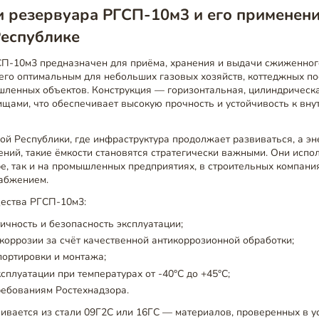
 резервуара РГСП-10м3 и его применени
Республике
СП-10м3 предназначен для приёма, хранения и выдачи сжиженног
его оптимальным для небольших газовых хозяйств, коттеджных по
шленных объектов. Конструкция — горизонтальная, цилиндрическа
ищами, что обеспечивает высокую прочность и устойчивость к вн
ой Республики, где инфраструктура продолжает развиваться, а э
ений, такие ёмкости становятся стратегически важными. Они испо
, так и на промышленных предприятиях, в строительных компания
абжением.
ества РГСП-10м3:
ичность и безопасность эксплуатации;
 коррозии за счёт качественной антикоррозионной обработки;
портировки и монтажа;
сплуатации при температурах от -40°C до +45°C;
ребованиям Ростехнадзора.
ивается из стали 09Г2С или 16ГС — материалов, проверенных в у