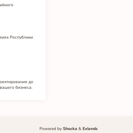
тийного
виях Республики
роектирования до
вашего бизнеса.
Powered by
Shocka
&
Exlends