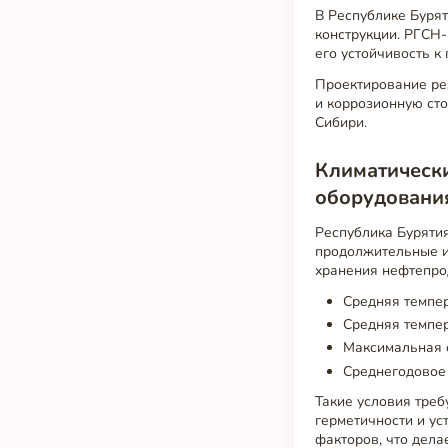
В Республике Бурят
конструкции. РГСН-
его устойчивость к
Проектирование рез
и коррозионную сто
Сибири.
Климатически
оборудовани
Республика Бурятия
продолжительные и 
хранения нефтепро
Средняя темпер
Средняя темпер
Максимальная с
Среднегодовое 
Такие условия тре
герметичности и ус
факторов, что дела