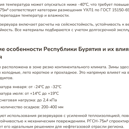
ия температура может опускаться ниже -40°C, что требует повыш
75м³ соответствует категории размещения УХЛ1 по ГОСТ 15150-69
 перепадам температур и влажности.
ервуара включает расчеты на сейсмостойкость, устойчивость к в
йкость. Все материалы подбираются с учетом долгосрочной экспл
е особенности Республики Бурятия и их вли
я
 расположена в зоне резко континентального климата. Зимы здес
холодные, лето короткое и прохладное. Это напрямую влияет на 
дуктов.
атура января: от -24°C до -32°C
атура июля: от +14°C до +19°C
неговая нагрузка: до 2,4 кПа
количество осадков: 200–400 мм
буют использования резервуаров с усиленной теплоизоляцией, по
тойчивостью к механическим повреждениям. РГСН-75м³ спроектиро
ет его идеальным решением для нефтегазовой отрасли региона.