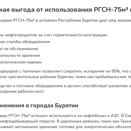
ая выгода от использования РГСН-75м³ 
уаров РГСН-75м³ в условиях Республики Бурятия дает ряд эконо
ь нефтепродуктов за счет герметичности конструкции
ока службы оборудования
ат на обслуживание
опасности хранения
кологическим нормам
рвуаров с понтоном позволяет сократить испарения на 95%, что 
ски чувствительных районов Бурятии, таких как прибайкальские т
одство и поставка оборудования в регион способствует развитию 
озданию рабочих мест.
менения в городах Бурятии
уары РГСН-75м³ успешно используются на нефтебазах и АЗС. В С
нефтедобывающей отрасли. В удаленных районах, таких как Такси
чивают автономное хранение топлива для энергетических объекто