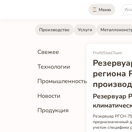
Меню
Производство
Услуги
Металлоконст
Свежее
ProfitSteelTeam
Резервуа
Технологии
региона 
Промышленность
производ
Резервуар Р
Новости
климатическ
Продукция
Резервуар РГСН-75
предназначенный дл
учетом специфики 