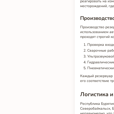
реагировать на изм
месторождений, где
Производство
Производство резе
использованием ав
проходят строгий к
Проверка вход
Сварочные раб
Ультразвуково
Гидравлически
Пневматически
Каждый резервуар п
его соответствие т
Логистика и
Республика Буряти
Северобайкальск, Б
неравномерно, что 