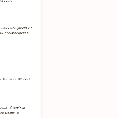
аленных
енных мощностях с
пы производства
 что гарантирует
ода: Улан-Удэ,
ура развита