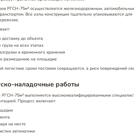
ров РГСН-75м³ осуществляется железнодорожным, автомобильны
ранспортом. Все узлы конструкции тщательно упаковываются для
еревозке.
вает:
 доставку до объекта
груза на всех этапах
азгрузки и временного хранения
по размещению на площадке
й логистике сроки поставки сокращаются, а риск повреждений сво
уско-наладочные работы
 РГСН-75м³ выполняется высококвалифицированными специалист
нтацией. Процесс включает:
ощадки
мента
ара на месте
истем автоматики