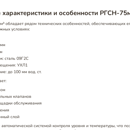
 характеристики и особенности РГСН-75
м³ обладает рядом технических особенностей, обеспечивающих 
жных условиях:
 мм
мм
к: сталь 09Г2С
мещения: УХЛ1
е: до 100 мм вод. ст.
ает:
ном
ельных клапанов
ощадки обслуживания
ления
нный слой
автоматической системой контроля уровня и температуры, что по