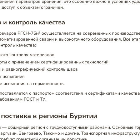
енения параметров хранения. Это особенно важно в условиях уд
 доступ к объектам ограничен.
 и контроль качества
рвуаров РГСН-75м³ осуществляется на современных производств
томатизированной сварки и высокоточного оборудования. Все эта
онтроль качества:
ного контроля материалов
оты с применением сертифицированных технологий
й и радиографический контроль швов
е испытания
е испытания на герметичность
оставляется с паспортом соответствия и сертификатами качества,
ребованиям ГОСТ и ТУ.
 поставка в регионы Бурятии
я — обширный регион с труднодоступными районами. Основные гор
аргузин, Заиграево, Таксимо и другие. Транспортная инфраструкт
требует грамотной организации логистики.