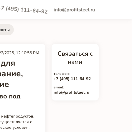
+7 (495) 111-64-92
info@profitsteel.ru
акты
Связаться
с
22/2025, 12:10:56 PM
 для
нами
вание,
телефон:
+7 (495) 111-64-92
ие
email:
info@profitsteel.ru
во под
 нефтепродуктов,
осуществляется с
еские условия.