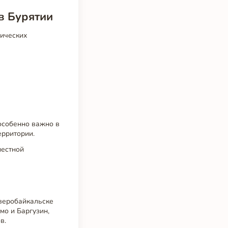
в Бурятии
мических
особенно важно в
ерритории.
местной
еверобайкальске
мо и Баргузин,
в.