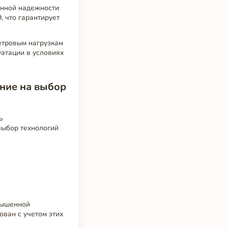
енной надежности
, что гарантирует
етровым нагрузкам
уатации в условиях
яние на выбор
ь
выбор технологий
вышенной
ван с учетом этих