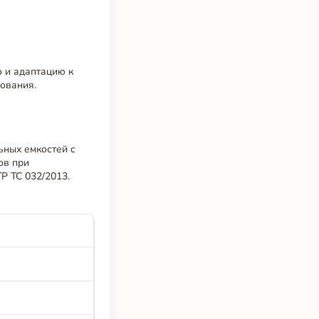
о и адаптацию к
рования.
ьных емкостей с
ов при
Р ТС 032/2013.