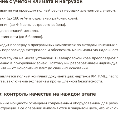
ие с учетом климата и нагрузок
ования
мы проводим полный расчет несущих элементов с учетом:
ки (до 180 кг/м² в отдельных районах края).
ения (до 4-й зоны ветрового района).
 деформаций металла.
ктивности (до 6 баллов).
ходит проверку в программных комплексах по методам конечных э
ь перерасхода материалов и обеспечить максимальную надежност
тип грунта на месте установки. В Хабаровском крае преобладают 
обенно в прибрежных зонах. Поэтому мы разрабатываем индивиду
нта — от монолитных плит до свайных оснований.
авляется полный комплект документации: чертежи КМ, КМД, пасп
тва, заключение экспертизы промышленной безопасности.
: контроль качества на каждом этапе
нные мощности оснащены современным оборудованием для резки, 
струкций. Все операции выполняются в закрытом цехе, что исклю