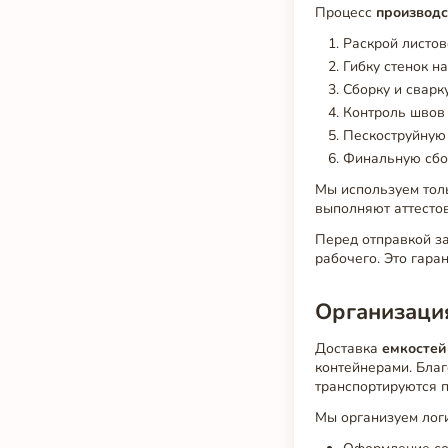
Процесс
производс
Раскрой листов
Гибку стенок н
Сборку и сварк
Контроль швов 
Пескоструйную 
Финальную сбор
Мы используем тол
выполняют аттестов
Перед отправкой за
рабочего. Это гара
Организация
Доставка
емкостей
контейнерами. Благ
транспортируются 
Мы организуем логи