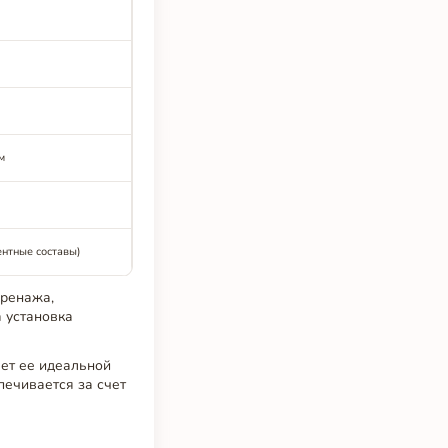
м
ентные составы)
дренажа,
 установка
ает ее идеальной
печивается за счет