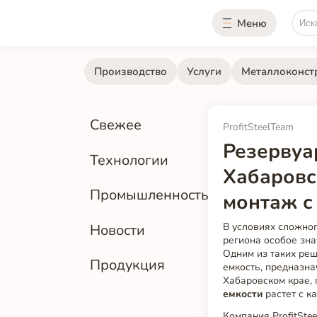
Меню
Производство
Услуги
Металлоконст
Свежее
ProfitSteelTeam
Резервуа
Технологии
Хабаровс
Промышленность
монтаж с
В условиях сложно
Новости
региона особое зн
Одним из таких ре
Продукция
емкость, предназна
Хабаровском крае, 
емкости
растет с к
Компания ProfitSte