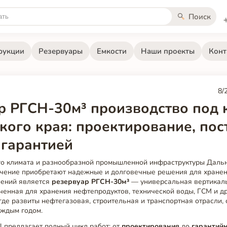
Поиск
рукции
Резервуары
Емкости
Наши проекты
Конт
8/
р РГСН-30м³ производство под 
кого края: проектирование, пос
 гарантией
го климата и разнообразной промышленной инфраструктуры Даль
ачение приобретают надежные и долговечные решения для хранен
шений является
резервуар РГСН-30м³
— универсальная вертикал
ченная для хранения нефтепродуктов, технической воды, ГСМ и др
где развиты нефтегазовая, строительная и транспортная отрасли,
аждым годом.
el предлагает полный цикл работ: от
проектирования
до
гарантий