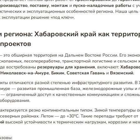
производство
,
поставку
,
монтаж
и
пуско-наладочные работы
с у
истических и эксплуатационных особенностей региона. Наша цель
к эксплуатации решение «под ключ».
 региона: Хабаровский край как террито
 проектов
 это обширная территория на Дальнем Востоке России. Его эконо
копаемых, лесопереработке, транспортной логистике и сельском х
где востребованы
резервуары для хранения
, включают:
Хабаров
,
Николаевск-на-Амуре
,
Бикин
,
Советская Гавань
и
Вяземский
.
кты отличаются разной степенью инфраструктурного развития. В 
муре — развитая промышленная база, железнодорожные узлы и п
 — ограниченный доступ к качественным коммуникациям и сложны
 оборудования.
актеризуется резко континентальным типом. Зимой температуры о
 северных районах. Летом — до +30°C. Такие перепады требуют от
ий
высокой устойчивости к термическим нагрузкам, коррозии и ме
ызовы: