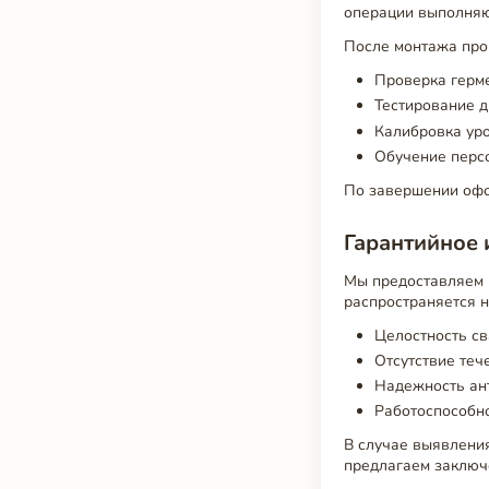
операции выполняю
После монтажа пр
Проверка герме
Тестирование д
Калибровка уро
Обучение перс
По завершении офо
Гарантийное 
Мы предоставляем
распространяется н
Целостность св
Отсутствие теч
Надежность ан
Работоспособно
В случае выявлени
предлагаем заключ