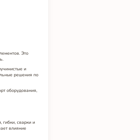
лементов. Это
ь.
пучинистые и
альные решения по
орт оборудования,
гибки, сварки и
чает влияние