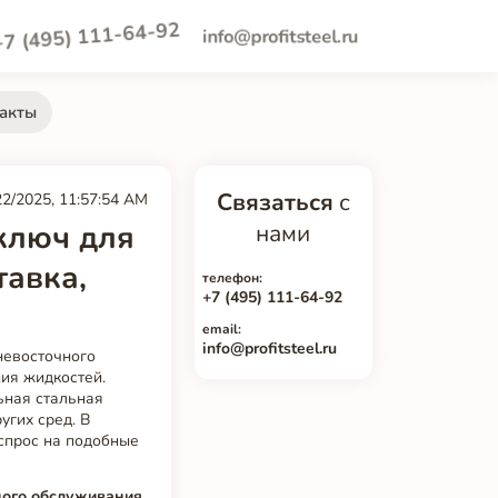
+7 (495) 111-64-92
info@profitsteel.ru
акты
Связаться
с
22/2025, 11:57:54 AM
ключ для
нами
тавка,
телефон:
+7 (495) 111-64-92
email:
info@profitsteel.ru
невосточного
ия жидкостей.
ьная стальная
угих сред. В
 спрос на подобные
ного обслуживания
.