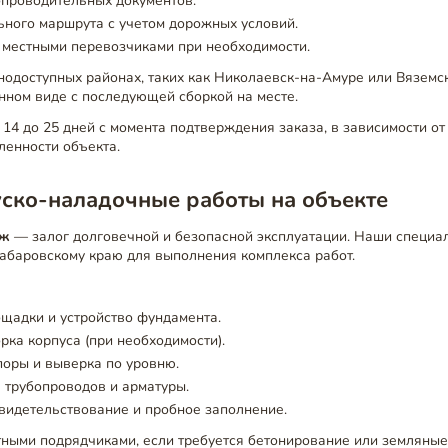
проводительных документов.
ного маршрута с учетом дорожных условий.
 местными перевозчиками при необходимости.
нодоступных районах, таких как Николаевск-на-Амуре или Вяземс
нном виде с последующей сборкой на месте.
 14 до 25 дней с момента подтверждения заказа, в зависимости о
ленности объекта.
уско-наладочные работы на объекте
аж
— залог долговечной и безопасной эксплуатации. Наши специа
Хабаровскому краю для выполнения комплекса работ.
щадки и устройство фундамента.
орка корпуса (при необходимости).
поры и выверка по уровню.
 трубопроводов и арматуры.
видетельствование и пробное заполнение.
ными подрядчиками, если требуется бетонирование или земляные