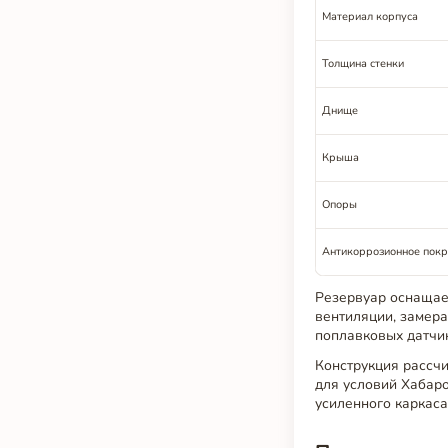
Материал корпуса
Толщина стенки
Днище
Крыша
Опоры
Антикоррозионное пок
Резервуар оснащае
вентиляции, замера
поплавковых датчик
Конструкция рассчи
для условий Хабаро
усиленного каркас