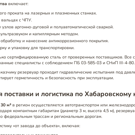
тва
включает:
ого проката на лазерных и плазменных станках.
а вальцах с ЧПУ.
у узлов аргонно-дуговой и полуавтоматической сваркой.
ультразвуком и капиллярным методом.
обработку и нанесение антикоррозионного покрытия.
ку и упаковку для транспортировки.
ько сертифицированную сталь от проверенных поставщиков. Все 
анные специалисты с соблюдением ПБ 03-585-03 и СНиП III-4-80.
казчику резервуар проходит гидравлические испытания под давле
нтирует герметичность и безопасность при эксплуатации.
 поставки и логистика по Хабаровскому
 30 м³
в регион осуществляется автотранспортом или железнодо
одаря компактным габаритам (диаметр 3 м, высота 4,5 м), резерву
по федеральным трассам и региональным дорогам.
стику «от завода до объекта», включая: