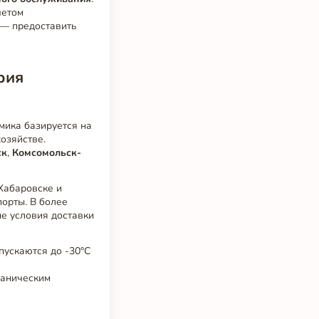
четом
 — предоставить
рия
мика базируется на
озяйстве.
ск
,
Комсомольск-
Хабаровске и
орты. В более
е условия доставки
пускаются до -30°C
ханическим