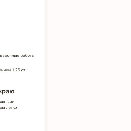
сварочные работы
нием 1,25 от
 краю
рожными
ары легко