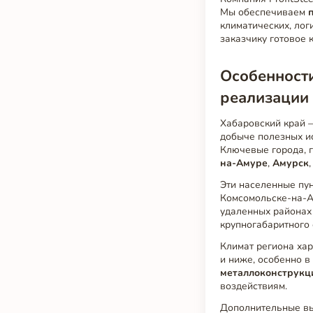
Мы обеспечиваем
климатических, лог
заказчику готовое 
Особенности
реализации
Хабаровский край —
добыче полезных ис
Ключевые города, 
на-Амуре
,
Амурск
Эти населенные пун
Комсомольске-на-А
удаленных районах
крупногабаритного
Климат региона хар
и ниже, особенно в
металлоконструкц
воздействиям.
Дополнительные в