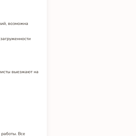
кий, возможна
т загруженности
листы выезжают на
 работы. Все