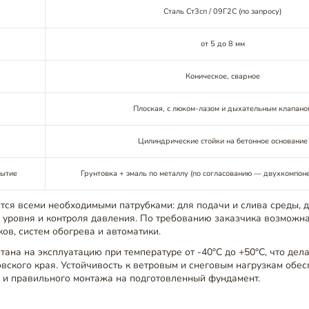
Сталь Ст3сп / 09Г2С (по запросу)
от 5 до 8 мм
Коническое, сварное
Плоская, с люком-лазом и дыхательным клапано
Цилиндрические стойки на бетонное основание
рытие
Грунтовка + эмаль по металлу (по согласованию — двухкомпон
тся всеми необходимыми патрубками: для подачи и слива среды, 
 уровня и контроля давления. По требованию заказчика возможна
ов, систем обогрева и автоматики.
тана на эксплуатацию при температуре от -40°C до +50°C, что дел
вского края. Устойчивость к ветровым и снеговым нагрузкам обес
а и правильного монтажа на подготовленный фундамент.