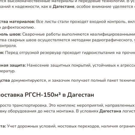
тся высококачественные материалы и передовые технологии. В у
аний к надежности, как в
Дагестане
, особое внимание уделяетс
ства материалов:
Все листы стали проходят входной контроль, вк
ю дефектоскопию.
роль швов:
Сварочные работы выполняются квалифицированными 
тва сварных швов осуществляется методами радиографического, 
онтроля.
я:
Перед отгрузкой резервуар проходит гидроиспытания на прочн
ная защита:
Нанесение защитных покрытий, устойчивых к агресс
ератур.
дства
документируются, и заказчик получает полный пакет технич
поставка РГСН-150м³ в Дагестан
просто транспортировка. Это комплекс мероприятий, направленны
вку оборудования до места монтажа. В условиях
Дагестана
логист
та:
Учет дорожных условий, мостовых переходов, наличия ограни