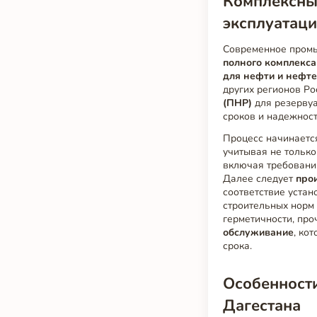
Комплексный
эксплуатац
Современное промы
полного комплекса
для нефти и нефт
других регионов Р
(ПНР)
для резерву
сроков и надежност
Процесс начинаетс
учитывая не только
включая требования
Далее следует
про
соответствие устан
строительных норм 
герметичности, про
обслуживание
, ко
срока.
Особенности
Дагестана