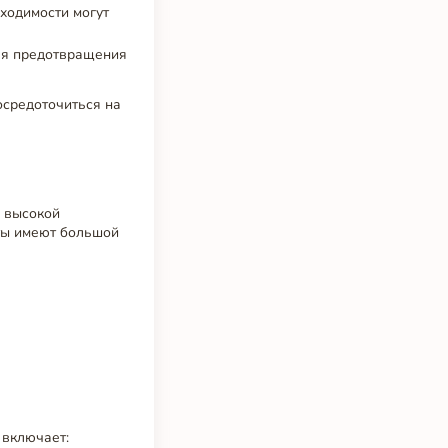
ходимости могут
ля предотвращения
сосредоточиться на
й высокой
ты имеют большой
п включает: