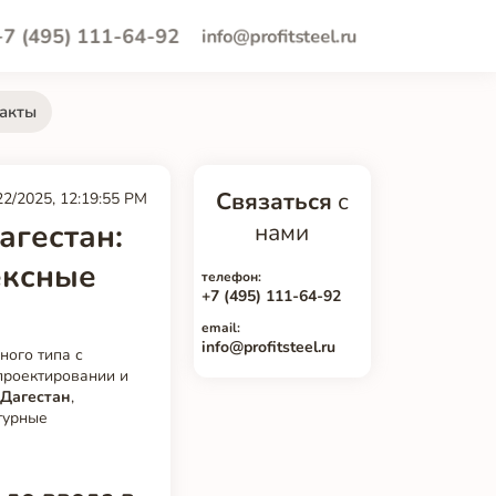
+7 (495) 111-64-92
info@profitsteel.ru
акты
Связаться
с
22/2025, 12:19:55 PM
агестан:
нами
ексные
телефон:
+7 (495) 111-64-92
email:
info@profitsteel.ru
ного типа с
проектировании и
 Дагестан
,
турные