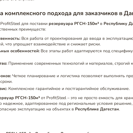
 комплексного подхода для заказчиков в Да
rofitSteel для поставки
резервуара РГСН-150м³
в
Республику Д
ственных преимуществ:
твенность:
Вся работа от проектирования до ввода в эксплуатаци
й, что упрощает взаимодействие и снижает риски.
ьных особенностей:
Все этапы работ адаптируются под специфику
тво:
Применение современных технологий и материалов, строгий к
оков:
Четкое планирование и логистика позволяют выполнять про
сроки.
вис:
Комплексное гарантийное и постгарантийное обслуживание.
ервуар РГСН-150м³
от ProfitSteel – это не просто емкость для хра
то надежное, адаптированное под региональные условия решение
опасную эксплуатацию на объектах в
Республике Дагестан
.