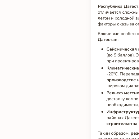
Республика Дагест
отличается сложны
летом и холодной з
факторы оказывают
Ключевые особенно
Дагестан
:
Сейсмическая 
(до 9 баллов).
при проектиров
Климатические
-20°C. Перепад
производстве
и
широком диапаз
Рельеф местно
доставку компо
необходимости
Инфраструкту
районах Дагест
строительства
Таким образом,
рез