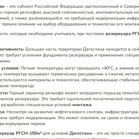
ан
– это субъект Российской Федерации, расположенный в Северн
м горным рельефом, высокой сейсмичностью, континентальным кл
имой, а также развивающейся, но требующей модернизации инфра
 прямое влияние на выбор оборудования и технологии его монтаж
сти, которые необходимо учитывать при поставке
резервуара РГ
активность:
Большая часть территории Дагестана находится в се
 Это требует усиления фундамента резервуара и применения специ
ании.
 условия:
Летние температуры могут превышать +40°C, а зимние о
ы температур вызывают термическое расширение и сжатие металл
спользуются материалы и технологии, обеспечивающие стабильно
оне температур.
сти:
Горный характер рельефа может затруднять подъезд тяжелой
нентов резервуара. Это требует тщательной логистической подгото
, разработки специальных условий
монтажа
.
ра:
Несмотря на развитие нефтегазового сектора, инфраструктура
ана требует модернизации. Это может повлиять на сроки и техно
резервуарных парков.
ервуар РГСН-150м³
для условий
Дагестана
– это не просто станд