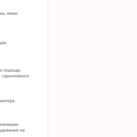
ки, люки,
ции.
а
о подхода.
 гарантийного
актера.
ернизации
рудования на