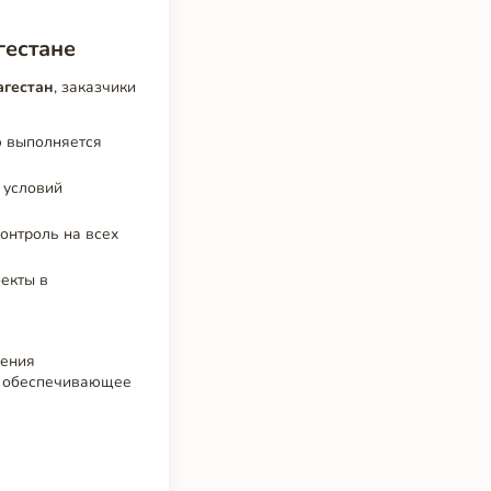
гестане
агестан
, заказчики
ю выполняется
 условий
онтроль на всех
екты в
нения
, обеспечивающее