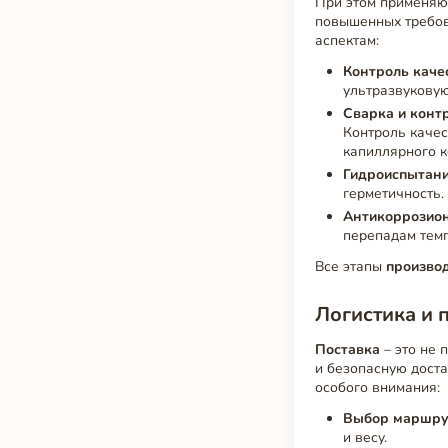
При этом применяю
повышенных требов
аспектам:
Контроль каче
ультразвукову
Сварка и конт
Контроль качес
капиллярного к
Гидроиспытани
герметичность.
Антикоррозион
перепадам темп
Все этапы
произво
Логистика и 
Поставка
– это не 
и безопасную доста
особого внимания:
Выбор маршру
и весу.