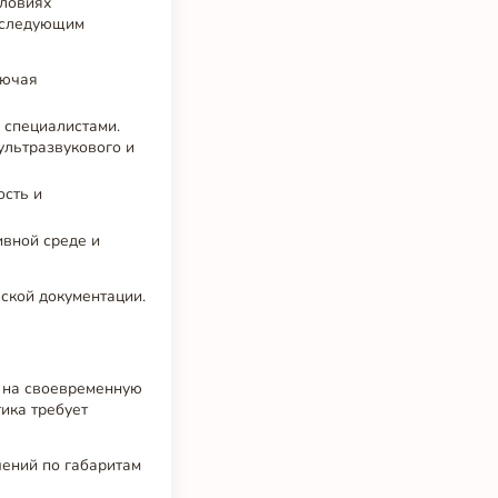
словиях
я следующим
лючая
специалистами.
ультразвукового и
ость и
ивной среде и
еской документации.
х на своевременную
ика требует
чений по габаритам