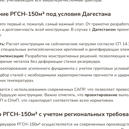
ие, учитывающее все вышеперечисленные факторы.
ие РГСН-150м³ под условия Дагестана
это первый и, пожалуй, самый важный этап. От грамотно разработ
 и долговечность всей конструкции. В случае с
Дагестаном
проек
:
ть:
Расчет конструкции на сейсмические нагрузки согласно СП 14.
 специальных антисейсмических креплений и демпфирующих элем
омпенсация:
Разработка конструктивных решений, позволяющих 
рение металла без деформации стенок резервуара.
оектирование усиленного фундамента с учетом грунтовых условий
бор сталей с необходимыми характеристиками прочности и ударн
ких температурах.
ается с использованием современных САПР, что позволяет провес
будущую конструкцию. Важно отметить, что
проектирование
выпол
П и СНиП, что гарантирует соответствие всем нормативам.
 РГСН-150м³ с учетом региональных требов
рвуаров РГСН-150м³ осуществляется на современных производст