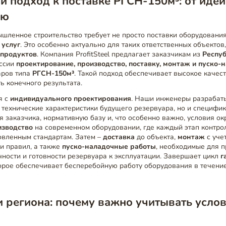
 подход к поставке РГСН-150м³: от идеи
ию
шленное строительство требует не просто поставки оборудования
 услуг
. Это особенно актуально для таких ответственных объектов
епродуктов
. Компания ProfitSteel предлагает заказчикам из
Респуб
оссии
проектирование, производство, поставку, монтаж и пуско
аров типа
РГСН-150м³
. Такой подход обеспечивает высокое качес
ь конечного результата.
я с
индивидуального проектирования
. Наши инженеры разрабаты
 технические характеристики будущего резервуара, но и специфик
 заказчика, нормативную базу и, что особенно важно, условия о
изводство
на современном оборудовании, где каждый этап контро
овленным стандартам. Затем –
доставка
до объекта,
монтаж
с уче
и правил, а также
пуско-наладочные работы
, необходимые для 
чности и готовности резервуара к эксплуатации. Завершает цикл
г
торое обеспечивает бесперебойную работу оборудования в течени
 региона: почему важно учитывать усло