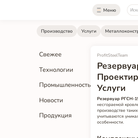
Меню
Производство
Услуги
Металлоконст
Свежее
ProfitSteelTeam
Резервуа
Технологии
Проектир
Промышленность
Услуги
Резервуар РГСН-1
Новости
несгораемой кровл
производстве таких
Продукция
учитываются уника
особенности.