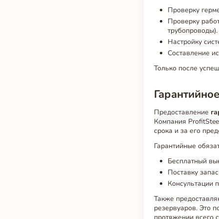
Проверку герме
Проверку работ
трубопроводы).
Настройку сист
Составление ис
Только после успе
Гарантийно
Предоставление
га
Компания ProfitSte
срока и за его пре
Гарантийные обяза
Бесплатный вые
Поставку запас
Консультации п
Также предоставля
резервуаров. Это п
протяжении всего с