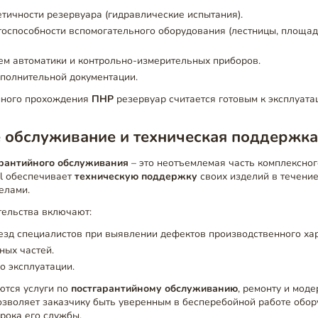
тичности резервуара (гидравлические испытания).
оспособности вспомогательного оборудования (лестницы, площад
ем автоматики и контрольно-измерительных приборов.
полнительной документации.
шного прохождения
ПНР
резервуар считается готовым к эксплуата
е обслуживание и техническая поддержк
рантийного обслуживания
– это неотъемлемая часть комплексног
el обеспечивает
техническую поддержку
своих изделий в течение
делами.
тельства включают:
зд специалистов при выявлении дефектов производственного хар
ных частей.
о эксплуатации.
ются услуги по
постгарантийному обслуживанию
, ремонту и мод
озволяет заказчику быть уверенным в бесперебойной работе обо
рока его службы.