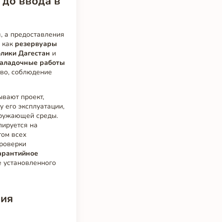
 до ввода в
, а предоставления
, как
резервуары
лики Дагестан
и
-наладочные работы
тво, соблюдение
вают проект,
у его эксплуатации,
кружающей среды.
лируется на
том всех
проверки
арантийное
е установленного
вия