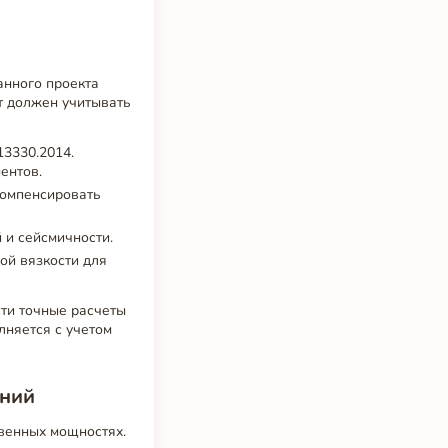
анного проекта
т должен учитывать
13330.2014.
ентов.
компенсировать
 и сейсмичности.
ой вязкости для
ти точные расчеты
няется с учетом
аний
венных мощностях.