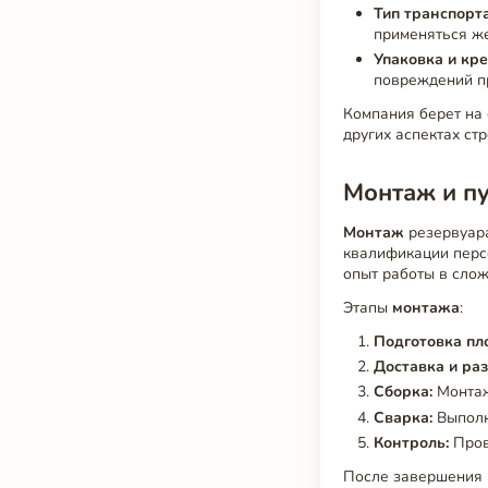
Тип транспорта
применяться ж
Упаковка и кре
повреждений пр
Компания берет на 
других аспектах ст
Монтаж и п
Монтаж
резервуара
квалификации перс
опыт работы в слож
Этапы
монтажа
:
Подготовка пл
Доставка и раз
Сборка:
Монтаж
Сварка:
Выполн
Контроль:
Пров
После завершения