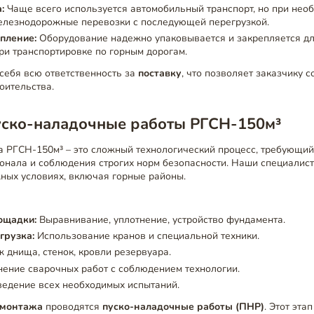
:
Чаще всего используется автомобильный транспорт, но при необ
елезнодорожные перевозки с последующей перегрузкой.
пление:
Оборудование надежно упаковывается и закрепляется д
и транспортировке по горным дорогам.
себя всю ответственность за
поставку
, что позволяет заказчику 
роительства.
уско-наладочные работы РГСН-150м³
 РГСН-150м³ – это сложный технологический процесс, требующи
онала и соблюдения строгих норм безопасности. Наши специалис
ных условиях, включая горные районы.
ощадки:
Выравнивание, уплотнение, устройство фундамента.
грузка:
Использование кранов и специальной техники.
 днища, стенок, кровли резервуара.
ение сварочных работ с соблюдением технологии.
едение всех необходимых испытаний.
монтажа
проводятся
пуско-наладочные работы (ПНР)
. Этот эта