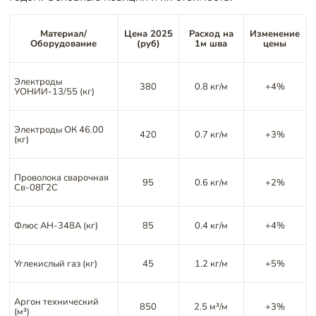
Материал/
Цена 2025
Расход на
Изменение
Оборудование
(руб)
1м шва
цены
Электроды
380
0.8 кг/м
+4%
УОНИИ-13/55 (кг)
Электроды ОК 46.00
420
0.7 кг/м
+3%
(кг)
Проволока сварочная
95
0.6 кг/м
+2%
Св-08Г2С
Флюс АН-348А (кг)
85
0.4 кг/м
+4%
Углекислый газ (кг)
45
1.2 кг/м
+5%
Аргон технический
850
2.5 м³/м
+3%
(м³)