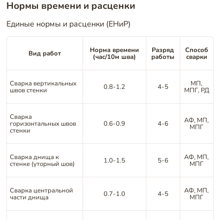
Нормы времени и расценки
Единые нормы и расценки (ЕНиР)
Норма времени
Разряд
Способ
Вид работ
(час/10м шва)
работы
сварки
Сварка вертикальных
МП,
0.8-1.2
4-5
швов стенки
МПГ, РД
Сварка
АФ, МП,
горизонтальных швов
0.6-0.9
4-6
МПГ
стенки
Сварка днища к
АФ, МП,
1.0-1.5
5-6
стенке (уторный шов)
МПГ
Сварка центральной
АФ, МП,
0.7-1.0
4-5
части днища
МПГ