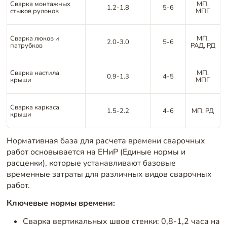
Сварка монтажных
МП,
1.2-1.8
5-6
стыков рулонов
МПГ
Сварка люков и
МП,
2.0-3.0
5-6
патрубков
РАД, РД
Сварка настила
МП,
0.9-1.3
4-5
крыши
МПГ
Сварка каркаса
1.5-2.2
4-6
МП, РД
крыши
Нормативная база для расчета времени сварочных
работ основывается на ЕНиР (Единые нормы и
расценки), которые устанавливают базовые
временные затраты для различных видов сварочных
работ.
Ключевые нормы времени:
Сварка вертикальных швов стенки: 0,8-1,2 часа на