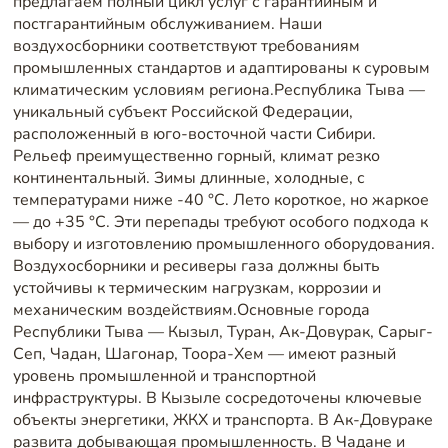
предлагаем полный цикл услуг с гарантийным и
постгарантийным обслуживанием. Наши
воздухосборники соответствуют требованиям
промышленных стандартов и адаптированы к суровым
климатическим условиям региона.Республика Тыва —
уникальный субъект Российской Федерации,
расположенный в юго-восточной части Сибири.
Рельеф преимущественно горный, климат резко
континентальный. Зимы длинные, холодные, с
температурами ниже -40 °C. Лето короткое, но жаркое
— до +35 °C. Эти перепады требуют особого подхода к
выбору и изготовлению промышленного оборудования.
Воздухосборники и ресиверы газа должны быть
устойчивы к термическим нагрузкам, коррозии и
механическим воздействиям.Основные города
Республики Тыва — Кызыл, Туран, Ак-Довурак, Сарыг-
Сеп, Чадан, Шагонар, Тоора-Хем — имеют разный
уровень промышленной и транспортной
инфраструктуры. В Кызыле сосредоточены ключевые
объекты энергетики, ЖКХ и транспорта. В Ак-Довураке
развита добывающая промышленность. В Чадане и