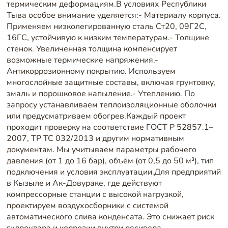
термическим деформациям.В условиях Республики
Тыва особое внимание уделяется:- Материалу корпуса.
Применяем низколегированную сталь Ст20, 09Г2С,
16ГС, устойчивую к низким температурам.- Толщине
стенок. Увеличенная толщина компенсирует
возможные термические напряжения.-
Антикоррозионному покрытию. Используем
многослойные защитные составы, включая грунтовку,
эмаль и порошковое напыление.- Утеплению. По
запросу устанавливаем теплоизоляционные оболочки
или предусматриваем обогрев.Каждый проект
проходит проверку на соответствие ГОСТ Р 52857.1–
2007, ТР ТС 032/2013 и другим нормативным
документам. Мы учитываем параметры рабочего
давления (от 1 до 16 бар), объём (от 0,5 до 50 м³), тип
подключения и условия эксплуатации.Для предприятий
в Кызыле и Ак-Довураке, где действуют
компрессорные станции с высокой нагрузкой,
проектируем воздухосборники с системой
автоматического слива конденсата. Это снижает риск
гидроудара и коррозии внутри ресивера.