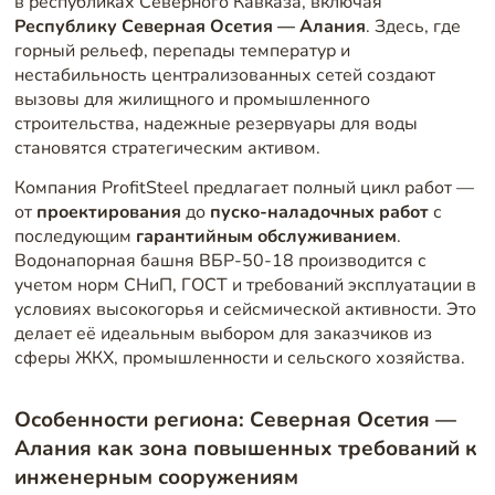
в республиках Северного Кавказа, включая
Республику Северная Осетия — Алания
. Здесь, где
горный рельеф, перепады температур и
нестабильность централизованных сетей создают
вызовы для жилищного и промышленного
строительства, надежные резервуары для воды
становятся стратегическим активом.
Компания ProfitSteel предлагает полный цикл работ —
от
проектирования
до
пуско-наладочных работ
с
последующим
гарантийным обслуживанием
.
Водонапорная башня ВБР-50-18 производится с
учетом норм СНиП, ГОСТ и требований эксплуатации в
условиях высокогорья и сейсмической активности. Это
делает её идеальным выбором для заказчиков из
сферы ЖКХ, промышленности и сельского хозяйства.
Особенности региона: Северная Осетия —
Алания как зона повышенных требований к
инженерным сооружениям