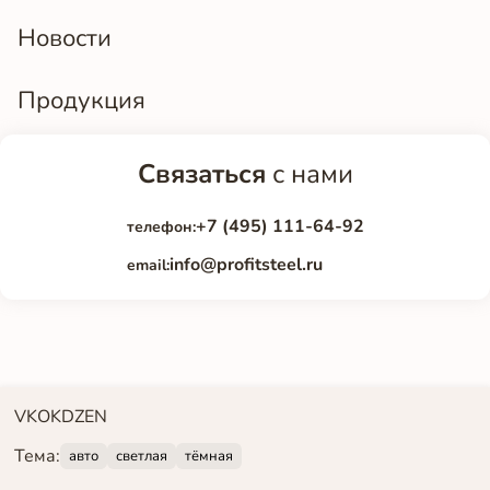
Новости
Продукция
Связаться
с нами
+7 (495) 111-64-92
телефон:
info@profitsteel.ru
email:
VK
OK
DZEN
Тема:
авто
светлая
тёмная