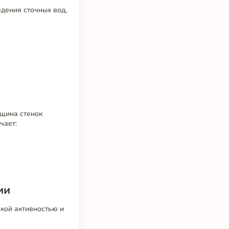
дения сточных вод,
лщина стенок
чает:
ии
ской активностью и