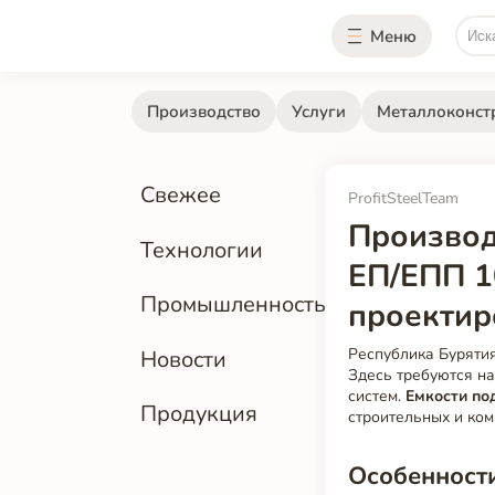
Меню
Производство
Услуги
Металлоконст
Свежее
ProfitSteelTeam
Производ
Технологии
ЕП/ЕПП 1
Промышленность
проектир
Республика Буряти
Новости
Здесь требуются н
систем.
Емкости по
Продукция
строительных и ко
Особенност