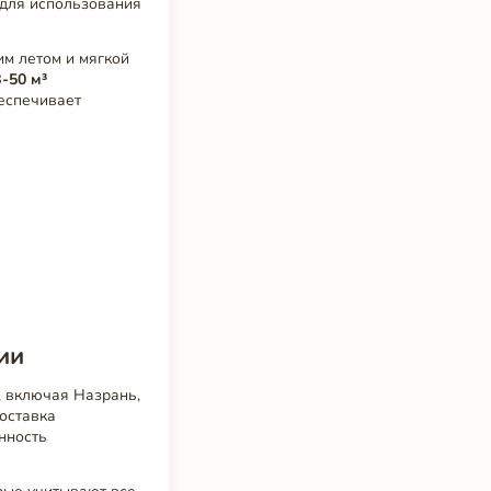
 для использования
м летом и мягкой
-50 м³
беспечивает
ии
, включая Назрань,
оставка
нность