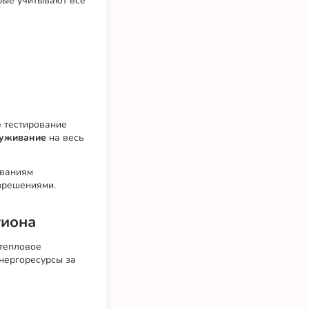
рые учитывают все
 тестирование
луживание
на весь
ованиям
зрешениями.
гиона
 тепловое
энергоресурсы за