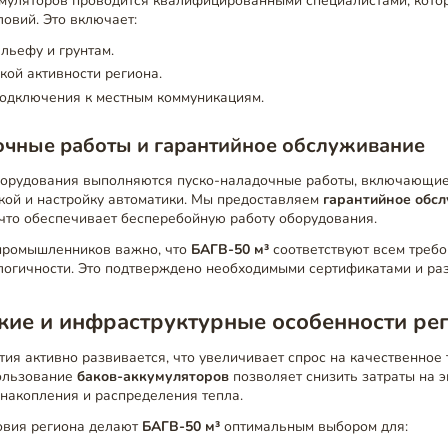
муляторов проводится квалифицированными специалистами, кото
овий. Это включает:
льефу и грунтам.
кой активности региона.
одключения к местным коммуникациям.
очные работы и гарантийное обслуживание
борудования выполняются пуско-наладочные работы, включающие
кой и настройку автоматики. Мы предоставляем
гарантийное обс
 что обеспечивает бесперебойную работу оборудования.
промышленников важно, что
БАГВ-50 м³
соответствуют всем треб
ологичности. Это подтверждено необходимыми сертификатами и ра
кие и инфраструктурные особенности ре
ия активно развивается, что увеличивает спрос на качественное
ользование
баков-аккумуляторов
позволяет снизить затраты на 
накопления и распределения тепла.
овия региона делают
БАГВ-50 м³
оптимальным выбором для: