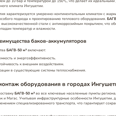
ем до 10 бар и температурой до 150°C, что делает их идеальными
ного климата Ингушетии.
тия характеризуется умеренно-континентальным климатом с жарки
 особого подхода к проектированию теплового оборудования.
БАГВ
 высококачественной стали с антикоррозийным покрытием, что о
епадам температур и влажности.
еимущества баков-аккумуляторов
ства
БАГВ-50 м³
включают:
мкость и энергоэффективность.
тойчивость к внешним воздействиям.
грации в существующие системы теплоснабжения.
монтаж оборудования в городах Ингушет
поставку
БАГВ-50 м³
во все ключевые населенные пункты региона
к и Магас. Учитывая инфраструктурные особенности Ингушетии, д
енением специализированного транспорта, что гарантирует сохра