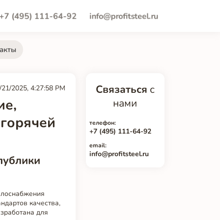
+7 (495) 111-64-92
info@profitsteel.ru
акты
Связаться
с
/21/2025, 4:27:58 PM
ие,
нами
 горячей
телефон:
+7 (495) 111-64-92
email:
info@profitsteel.ru
публики
еплоснабжения
ндартов качества,
азработана для