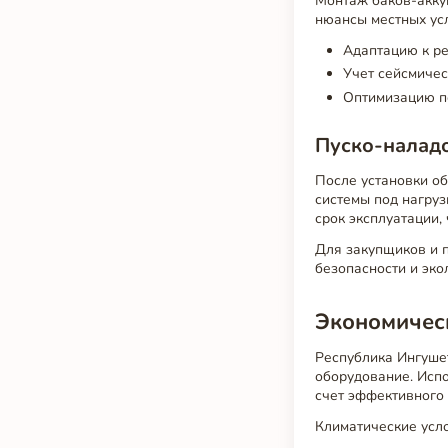
Монтаж баков-акку
нюансы местных усл
Адаптацию к ре
Учет сейсмичес
Оптимизацию п
Пуско-налад
После установки о
системы под нагруз
срок эксплуатации,
Для закупщиков и 
безопасности и эк
Экономичес
Республика Ингушет
оборудование. Исп
счет эффективного 
Климатические усл