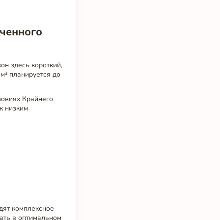
иченного
он здесь короткий,
м³ планируется до
ловиях Крайнего
к низким
дят комплексное
тать в оптимальном