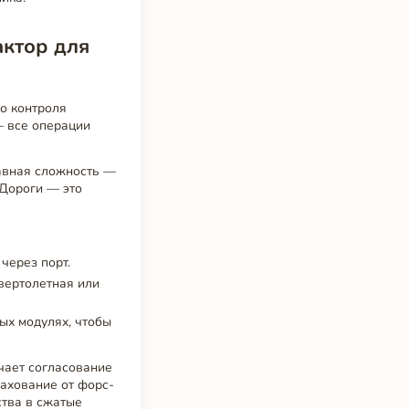
актор для
о контроля
— все операции
лавная сложность —
 Дороги — это
через порт.
 вертолетная или
ых модулях, чтобы
чает согласование
рахование от форс-
ства в сжатые