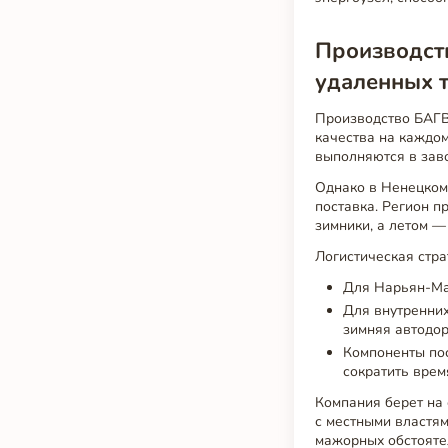
Производств
удаленных 
Производство БАГВ
качества на каждом
выполняются в заво
Однако в Ненецком 
поставка. Регион п
зимники, а летом —
Логистическая стра
Для Нарьян-Мар
Для внутренних
зимняя автодор
Компоненты пос
сократить врем
Компания берет на 
с местными властям
мажорных обстояте