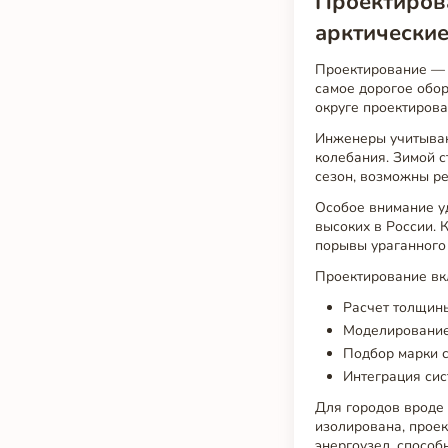
Проектиров
арктически
Проектирование — э
самое дорогое обо
округе проектирова
Инженеры учитываю
колебания. Зимой с
сезон, возможны ре
Особое внимание у
высоких в России.
порывы ураганного 
Проектирование вк
Расчет толщины
Моделирование
Подбор марки с
Интеграция си
Для городов вроде
изолирована, прое
энергоузел, способ