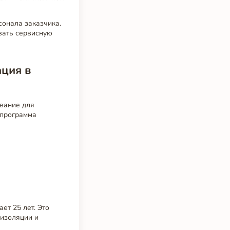
сонала заказчика.
вать сервисную
ация в
ивание для
 программа
ет 25 лет. Это
оизоляции и