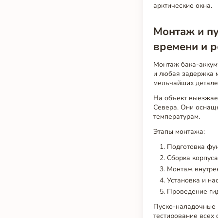
арктические окна.
Монтаж и пу
времени и р
Монтаж бака-аккуму
и любая задержка м
мельчайших детале
На объект выезжае
Севера. Они оснащ
температурам.
Этапы монтажа:
Подготовка фун
Сборка корпуса
Монтаж внутрен
Установка и на
Проведение гид
Пуско-наладочные 
тестирование всех 