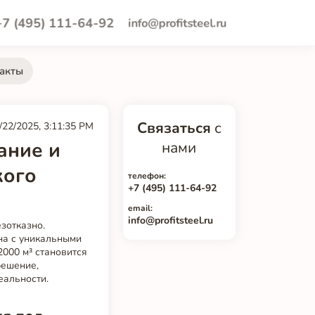
+7 (495) 111-64-92
info@profitsteel.ru
акты
Связаться
с
/22/2025, 3:11:35 PM
ание и
нами
кого
телефон:
+7 (495) 111-64-92
email:
info@profitsteel.ru
зотказно.
на с уникальными
000 м³ становится
решение,
еальности.