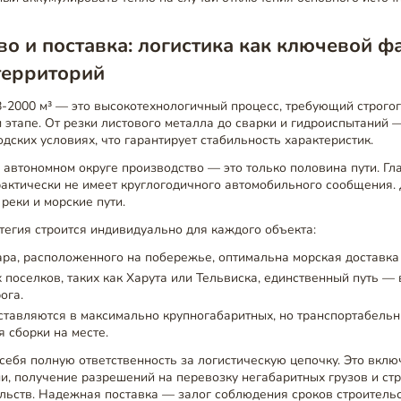
о и поставка: логистика как ключевой ф
территорий
-2000 м³ — это высокотехнологичный процесс, требующий строгог
 этапе. От резки листового металла до сварки и гидроиспытаний 
дских условиях, что гарантирует стабильность характеристик.
автономном округе производство — это только половина пути. Г
рактически не имеет круглогодичного автомобильного сообщения.
 реки и морские пути.
тегия строится индивидуально для каждого объекта:
а, расположенного на побережье, оптимальна морская доставка 
 поселков, таких как Харута или Тельвиска, единственный путь —
ога.
тавляются в максимально крупногабаритных, но транспортабельн
я сборки на месте.
себя полную ответственность за логистическую цепочку. Это вклю
и, получение разрешений на перевозку негабаритных грузов и ст
льств. Надежная поставка — залог соблюдения сроков строитель