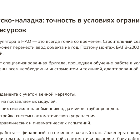
ско-наладка: точность в условиях огран
есурсов
лятора в НАО — это всегда гонка со временем. Строительный сез
ожет перенести ввод объекта на год. Поэтому монтаж БАГВ-2000 
й.
т специализированная бригада, прошедшая обучение работе в ус
ены всем необходимым инструментом и техникой, адаптированной 
дамента с учетом вечной мерзлоты.
 из поставляемых модулей.
них систем: теплообменников, датчиков, трубопроводов.
стройка системы автоматического управления.
равлических и пневматических испытаний.
работы — финальный, но не менее важный этап. Инженеры прово
систем под нагрузкой. Настройка автоматики позволяет баку рабо