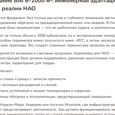
ание БАГВ-2000 м³: инженерная адаптац
е реалии НАО
то фундамент. Без точных расчетов и глубокого понимания мест
рудование обречено на преждевременный износ или аварию. В Н
ние бака-аккумулятора — это не шаблонная задача, а комплексны
т не только объем в 2000 кубометров, но и экстремальные темпе
толбик термометра может опускаться ниже -45°C, а летом, несмотр
зкие перепады. Это создает огромные термические нагрузки на ме
деляется ветровым и снеговым нагрузкам. Нормативы для НАО — 
 Конструкция бака должна выдерживать давление многотонных сн
ветра, характерные для тундры.
лючает:
 стенок и днища с запасом прочности.
 тепловых расширений и сжатий.
тали, устойчивой к низким температурам и коррозии.
стемы обогрева и теплоизоляции, предотвращающей замерзание.
 Нарьян-Мара, Амдермы или поселка Искателя, где инфраструктур
кт предусматривает автономность. Бак должен функционировать к
ный аккумулировать тепло на случай отключения основного источн