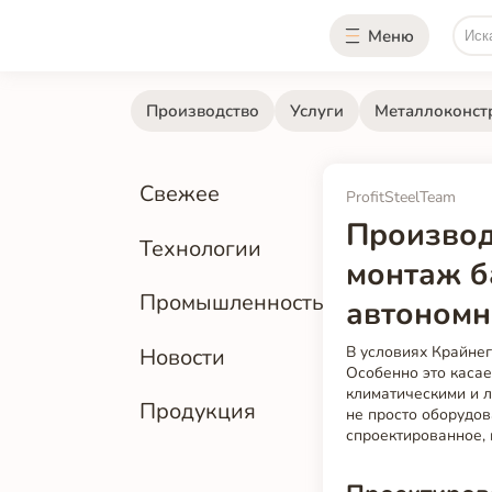
Меню
Производство
Услуги
Металлоконст
Свежее
ProfitSteelTeam
Производ
Технологии
монтаж б
Промышленность
автономн
В условиях Крайне
Новости
Особенно это каса
климатическими и 
Продукция
не просто оборудов
спроектированное, 