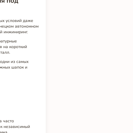
ия под
ных условий даже
енецком автономном
й инжиниринг.
ратурные
я на короткий
талл.
одни из самых
ежных шапок и
а часто
ак независимый
ика.