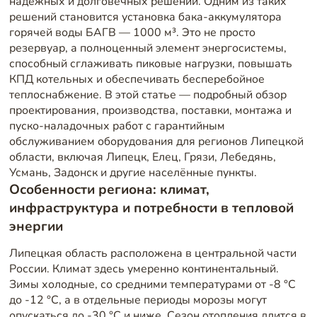
надежных и долговечных решений. Одним из таких
решений становится установка бака-аккумулятора
горячей воды БАГВ — 1000 м³. Это не просто
резервуар, а полноценный элемент энергосистемы,
способный сглаживать пиковые нагрузки, повышать
КПД котельных и обеспечивать бесперебойное
теплоснабжение. В этой статье — подробный обзор
проектирования, производства, поставки, монтажа и
пуско-наладочных работ с гарантийным
обслуживанием оборудования для регионов Липецкой
области, включая Липецк, Елец, Грязи, Лебедянь,
Усмань, Задонск и другие населённые пункты.
Особенности региона: климат,
инфраструктура и потребности в тепловой
энергии
Липецкая область расположена в центральной части
России. Климат здесь умеренно континентальный.
Зимы холодные, со средними температурами от -8 °C
до -12 °C, а в отдельные периоды морозы могут
опускаться до -30 °C и ниже. Сезон отопления длится в